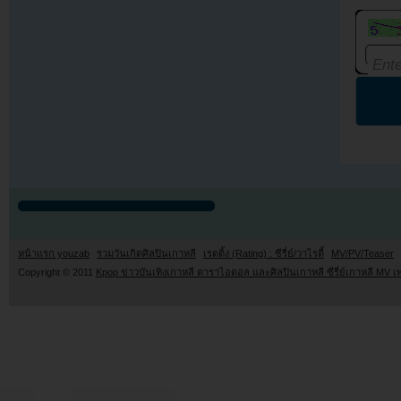
หน้าแรก youzab
รวมวันเกิดศิลปินเกาหลี
เรตติ้ง (Rating) : ซีรี่ย์/วาไรตี้
MV/PV/Teaser
Copyright © 2011
Kpop ข่าวบันเทิงเกาหลี ดาราไอดอล และศิลปินเกาหลี ซีรี่ย์เกาหลี MV เ