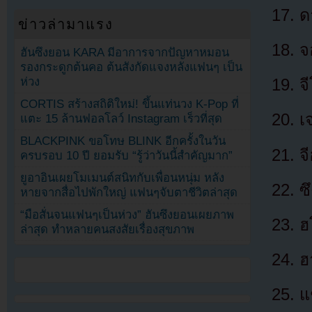
ด
ข่าวล่ามาแรง
จ
ฮันซึงยอน KARA มีอาการจากปัญหาหมอน
รองกระดูกต้นคอ ต้นสังกัดแจงหลังแฟนๆ เป็น
ห่วง
จ
CORTIS สร้างสถิติใหม่! ขึ้นแท่นวง K-Pop ที่
เ
แตะ 15 ล้านฟอลโลว์ Instagram เร็วที่สุด
BLACKPINK ขอโทษ BLINK อีกครั้งในวัน
จ
ครบรอบ 10 ปี ยอมรับ “รู้ว่าวันนี้สำคัญมาก”
ยูอาอินเผยโมเมนต์สนิทกับเพื่อนหนุ่ม หลัง
ซ
หายจากสื่อไปพักใหญ่ แฟนๆจับตาชีวิตล่าสุด
“มือสั่นจนแฟนๆเป็นห่วง” ฮันซึงยอนเผยภาพ
ฮ
ล่าสุด ทำหลายคนสงสัยเรื่องสุขภาพ
ฮ
แ