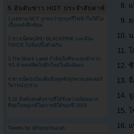
แ
5 อันดับข่าว HOT ประจำสัปดาห์
1.แฮชาน NCT ถูกพบว่าสูบบุหรี่ไฟฟ้าในวิดีโอ
ย
เบื้องหลังฝึกซ้อม
น
2.ชาวเน็ตพบลิซ่า BLACKPINK และมินะ
TWICE ไปช้อปปิ้งด้วยกัน
โ
3.The Black Label กำลังเล็งที่จะแยกตัวจาก
ซ
YG ย้ายอฟฟิศไปตึกใหม่ในฮันนัมดง
4.ชาวเน็ตปกป้องคิมมินจูหลังถูกพวกเฮดเตอร์
จ
วิจารณ์รูปร่าง
จ
5.10 อันดับคนดังชายที่ได้รับความนิยมมาก
ที่สุดในหมู่เกย์ในเกาหลีใต้ของปี 2023
โ
แ
Tweets by @KpopYouzab