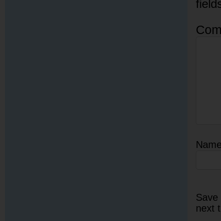
fiel
Com
Nam
Save 
next 