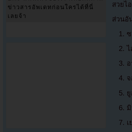
สวยไอร
ข่าวสารอัพเดทก่อนใครได้ที่นี่
เลยจ้า
ส่วนอัน
ซ
ไ
อ
จ
ย
ม
เ