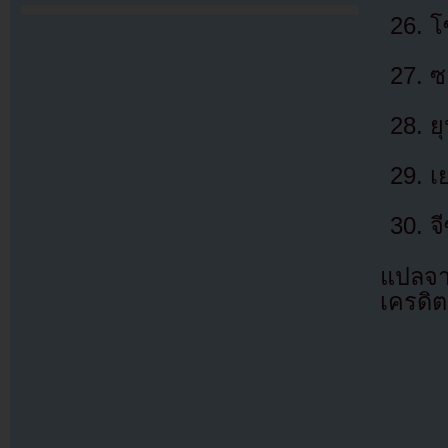
โ
ซ
ย
เ
จ
แปลจ
เครดิต