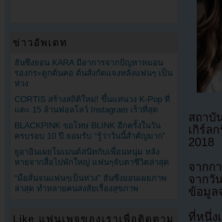
ข่าวอัพเดท
ฮันซึงยอน KARA มีอาการจากปัญหาหมอน
รองกระดูกต้นคอ ต้นสังกัดแจงหลังแฟนๆ เป็น
ห่วง
CORTIS สร้างสถิติใหม่! ขึ้นแท่นวง K-Pop ที่
แตะ 15 ล้านฟอลโลว์ Instagram เร็วที่สุด
สถาบัน
BLACKPINK ขอโทษ BLINK อีกครั้งในวัน
เกิร์ล
ครบรอบ 10 ปี ยอมรับ “รู้ว่าวันนี้สำคัญมาก”
2018
ยูอาอินเผยโมเมนต์สนิทกับเพื่อนหนุ่ม หลัง
หายจากสื่อไปพักใหญ่ แฟนๆจับตาชีวิตล่าสุด
จากกา
จากวั
“มือสั่นจนแฟนๆเป็นห่วง” ฮันซึงยอนเผยภาพ
ล่าสุด ทำหลายคนสงสัยเรื่องสุขภาพ
ข้อมูล
ที่หน
Like แฟนเพจของเราเพื่อติดตาม