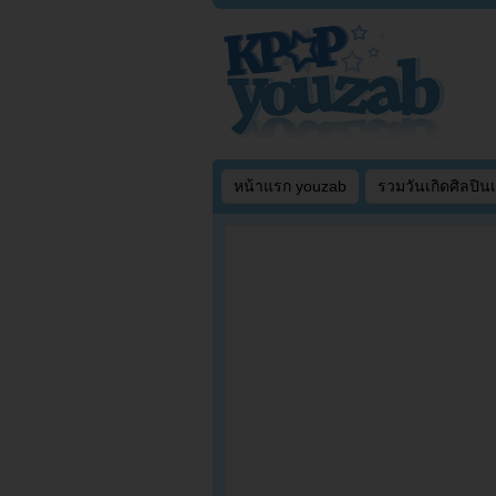
หน้าแรก youzab
รวมวันเกิดศิลปิน