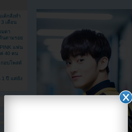
เค้กสั่งทำ
 3 เดือน
รรมดา
ดเดินตามรอย
KPINK แฟน
แค่ 40 คน
ระกอบโพสต์
1 ปี แต่ยัง