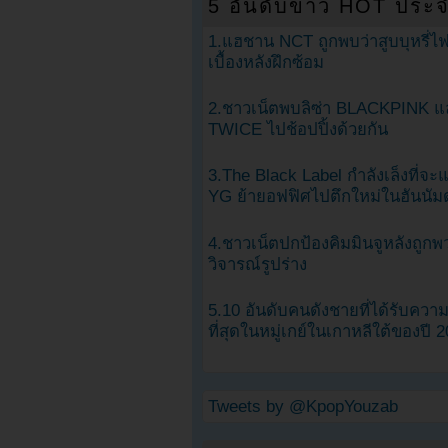
5 อันดับข่าว HOT ประจ
1.แฮชาน NCT ถูกพบว่าสูบบุหรี่ไฟ
เบื้องหลังฝึกซ้อม
2.ชาวเน็ตพบลิซ่า BLACKPINK แ
TWICE ไปช้อปปิ้งด้วยกัน
3.The Black Label กำลังเล็งที่จ
YG ย้ายอฟฟิศไปตึกใหม่ในฮันนัม
4.ชาวเน็ตปกป้องคิมมินจูหลังถูกพ
วิจารณ์รูปร่าง
5.10 อันดับคนดังชายที่ได้รับคว
ที่สุดในหมู่เกย์ในเกาหลีใต้ของปี 
Tweets by @KpopYouzab