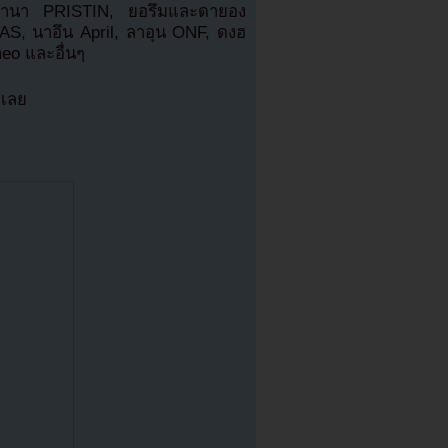
ยฮานา PRISTIN, ยอรึมและดายอง
AS, นาอึน April, ลาอุน ONF, ดงฮ
eo และอื่นๆ
งเลย