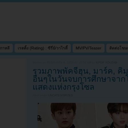
เกาหลี
เรตติ้ง (Rating) : ซีรี่ย์/วาไรตี้
MV/PV/Teaser
ติดต่อโฆ
Written on
FEBRUARY 8, 2018 AT 10:50 AM
by
KPOP YOUZAB
รวมภาพพัคจีฮุน, มาร์ค, 
อื่นๆในวันจบการศึกษาจาก
แสดงแห่งกรุงโซล
Filed under
UNCATEGORIZED