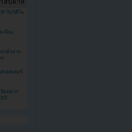
ำสัปดาห์
ฟ้าในวิดีโอ
ละมินะ
ะแยกตัวจาก
ดง
วกเฮดเตอร์
ามนิยมมาก
2023