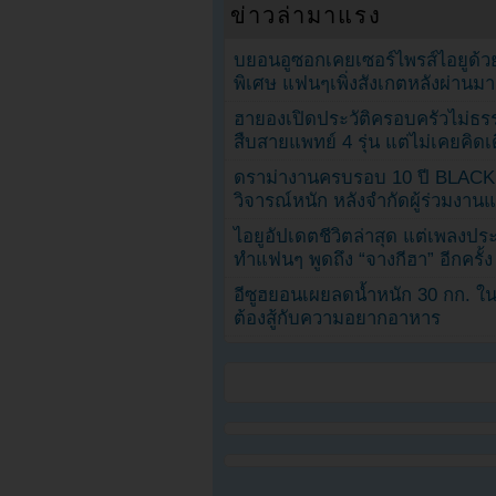
ข่าวล่ามาแรง
บยอนอูซอกเคยเซอร์ไพรส์ไอยูด้วย
พิเศษ แฟนๆเพิ่งสังเกตหลังผ่านมา
ฮายองเปิดประวัติครอบครัวไม่ธ
สืบสายแพทย์ 4 รุ่น แต่ไม่เคยคิ
ดราม่างานครบรอบ 10 ปี BLAC
วิจารณ์หนัก หลังจำกัดผู้ร่วมงาน
ไอยูอัปเดตชีวิตล่าสุด แต่เพลงป
ทำแฟนๆ พูดถึง “จางกีฮา” อีกครั้ง
อีซูฮยอนเผยลดน้ำหนัก 30 กก. ใน 
ต้องสู้กับความอยากอาหาร