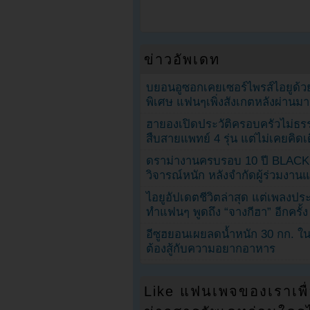
ข่าวอัพเดท
บยอนอูซอกเคยเซอร์ไพรส์ไอยูด้วย
พิเศษ แฟนๆเพิ่งสังเกตหลังผ่านมา
ฮายองเปิดประวัติครอบครัวไม่ธ
สืบสายแพทย์ 4 รุ่น แต่ไม่เคยคิ
ดราม่างานครบรอบ 10 ปี BLAC
วิจารณ์หนัก หลังจำกัดผู้ร่วมงาน
ไอยูอัปเดตชีวิตล่าสุด แต่เพลงป
ทำแฟนๆ พูดถึง “จางกีฮา” อีกครั้ง
อีซูฮยอนเผยลดน้ำหนัก 30 กก. ใน 
ต้องสู้กับความอยากอาหาร
Like แฟนเพจของเราเพื