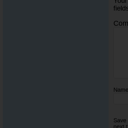
Your
fiel
Com
Nam
Save 
next 