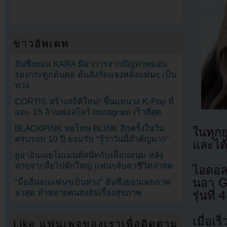
ข่าวอัพเดท
ฮันซึงยอน KARA มีอาการจากปัญหาหมอน
รองกระดูกต้นคอ ต้นสังกัดแจงหลังแฟนๆ เป็น
ห่วง
CORTIS สร้างสถิติใหม่! ขึ้นแท่นวง K-Pop ที่
แตะ 15 ล้านฟอลโลว์ Instagram เร็วที่สุด
BLACKPINK ขอโทษ BLINK อีกครั้งในวัน
ในทุกยุ
ครบรอบ 10 ปี ยอมรับ “รู้ว่าวันนี้สำคัญมาก”
และได
ยูอาอินเผยโมเมนต์สนิทกับเพื่อนหนุ่ม หลัง
หายจากสื่อไปพักใหญ่ แฟนๆจับตาชีวิตล่าสุด
ไอดอลเ
นอา Gi
“มือสั่นจนแฟนๆเป็นห่วง” ฮันซึงยอนเผยภาพ
ล่าสุด ทำหลายคนสงสัยเรื่องสุขภาพ
รุ่นที
เมื่อเ
Like แฟนเพจของเราเพื่อติดตาม