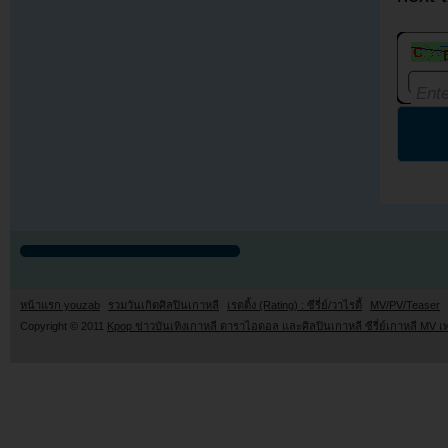
หน้าแรก youzab
รวมวันเกิดศิลปินเกาหลี
เรตติ้ง (Rating) : ซีรี่ย์/วาไรตี้
MV/PV/Teaser
Copyright © 2011
Kpop ข่าวบันเทิงเกาหลี ดาราไอดอล และศิลปินเกาหลี ซีรี่ย์เกาหลี MV เ