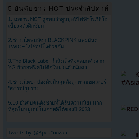
5 อันดับข่าว HOT ประจำสัปดาห์
1.แฮชาน NCT ถูกพบว่าสูบบุหรี่ไฟฟ้าในวิดีโอ
เบื้องหลังฝึกซ้อม
2.ชาวเน็ตพบลิซ่า BLACKPINK และมินะ
TWICE ไปช้อปปิ้งด้วยกัน
3.The Black Label กำลังเล็งที่จะแยกตัวจาก
YG ย้ายอฟฟิศไปตึกใหม่ในฮันนัมดง
4.ชาวเน็ตปกป้องคิมมินจูหลังถูกพวกเฮดเตอร์
วิจารณ์รูปร่าง
5.10 อันดับคนดังชายที่ได้รับความนิยมมาก
ที่สุดในหมู่เกย์ในเกาหลีใต้ของปี 2023
Tweets by @KpopYouzab