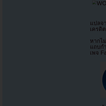
แปลจ
เครดิต
หากไม
แถบกำล
เพจ F