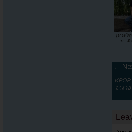
ยูอาอินโก
ชาวเน็ต
← Nex
KPOP Y
จางวอ
Lea