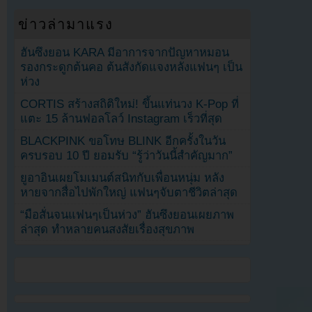
ข่าวล่ามาแรง
ฮันซึงยอน KARA มีอาการจากปัญหาหมอน
รองกระดูกต้นคอ ต้นสังกัดแจงหลังแฟนๆ เป็น
ห่วง
CORTIS สร้างสถิติใหม่! ขึ้นแท่นวง K-Pop ที่
แตะ 15 ล้านฟอลโลว์ Instagram เร็วที่สุด
BLACKPINK ขอโทษ BLINK อีกครั้งในวัน
ครบรอบ 10 ปี ยอมรับ “รู้ว่าวันนี้สำคัญมาก”
ยูอาอินเผยโมเมนต์สนิทกับเพื่อนหนุ่ม หลัง
หายจากสื่อไปพักใหญ่ แฟนๆจับตาชีวิตล่าสุด
“มือสั่นจนแฟนๆเป็นห่วง” ฮันซึงยอนเผยภาพ
ล่าสุด ทำหลายคนสงสัยเรื่องสุขภาพ