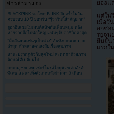
ยอลและ
ข่าวล่ามาแรง
BLACKPINK ขอโทษ BLINK อีกครั้งในวัน
แต่ในว
ครบรอบ 10 ปี ยอมรับ “รู้ว่าวันนี้สำคัญมาก”
เมื่อว
ยูอาอินเผยโมเมนต์สนิทกับเพื่อนหนุ่ม หลัง
อกซอน
หายจากสื่อไปพักใหญ่ แฟนๆจับตาชีวิตล่าสุด
รยูจุน
ยืนยัน
“มือสั่นจนแฟนๆเป็นห่วง” ฮันซึงยอนเผยภาพ
ล่าสุด ทำหลายคนสงสัยเรื่องสุขภาพ
แรกใน
นานะปรากฏตัวกับลุคใหม่ สะดุดตาด้วยภาพ
ลักษณ์ที่เปลี่ยนไป
บยอนอูซอกเคยเซอร์ไพรส์ไอยูด้วยเค้กสั่งทำ
พิเศษ แฟนๆเพิ่งสังเกตหลังผ่านมา 3 เดือน