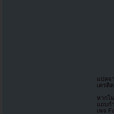
แปลจ
เครดิต
หากไม
แถบกำล
เพจ F