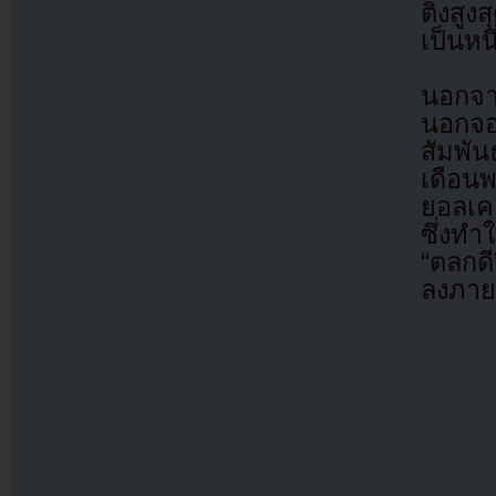
ติ้งสู
เป็นหนึ
นอกจาก
นอกจอ
สัมพั
เดือน
ยอลเค
ซึ่งทำ
“ตลกดี
ลงภาย