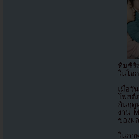
ทีมซีร
ในโอกา
เมื่อว
โพสต์
กันฤดู
งาน M
ของผลง
ในภาพม