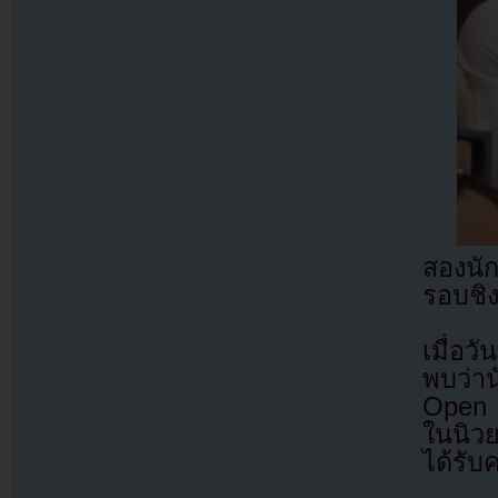
สองนั
รอบชิ
เมื่อว
พบว่า
Open ซ
ในนิวย
ได้รั