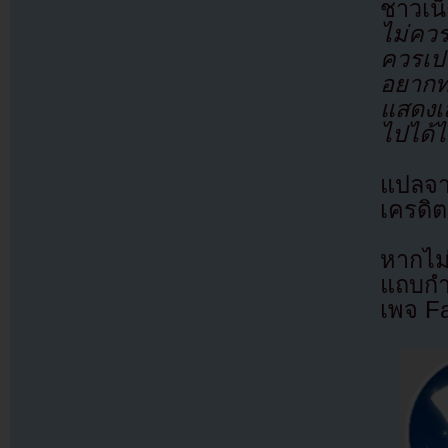
ชาวเน็
ไม่คว
ควรเป
อยากท
แสดง
ไปได้ไ
แปลจ
เครดิต
หากไม
แถบกำล
เพจ F