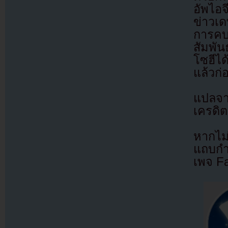
อัพไอจ
ข่าวเด
การคบ
สัมพัน
โซฮีได
แล้วก่
แปลจ
เครดิต
หากไม
แถบกำล
เพจ F