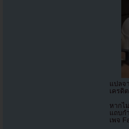
แปลจ
เครดิต
หากไม
แถบกำล
เพจ F