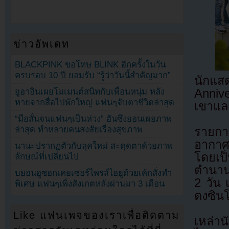
ข่าวอัพเดท
BLACKPINK ขอโทษ BLINK อีกครั้งในวัน
ครบรอบ 10 ปี ยอมรับ “รู้ว่าวันนี้สำคัญมาก”
นักแส
ยูอาอินเผยโมเมนต์สนิทกับเพื่อนหนุ่ม หลัง
Anniv
หายจากสื่อไปพักใหญ่ แฟนๆจับตาชีวิตล่าสุด
เขาแล
“มือสั่นจนแฟนๆเป็นห่วง” ฮันซึงยอนเผยภาพ
ล่าสุด ทำหลายคนสงสัยเรื่องสุขภาพ
รายกา
อากาศ
นานะปรากฏตัวกับลุคใหม่ สะดุดตาด้วยภาพ
โดยเป
ลักษณ์ที่เปลี่ยนไป
ตำนานใ
บยอนอูซอกเคยเซอร์ไพรส์ไอยูด้วยเค้กสั่งทำ
2 วัน 
พิเศษ แฟนๆเพิ่งสังเกตหลังผ่านมา 3 เดือน
ดงซิน
Like แฟนเพจของเราเพื่อติดตาม
เหล่า