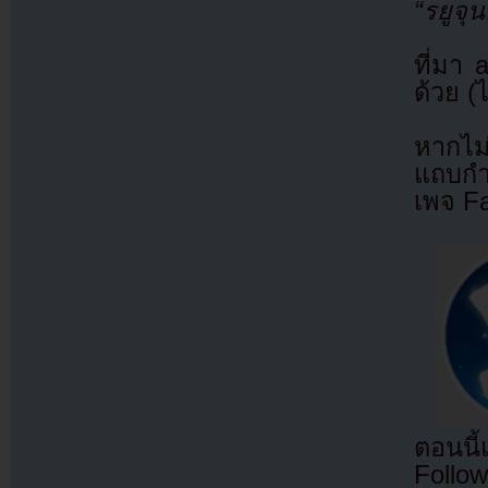
“รยูจุ
ที่มา
ด้วย (
หากไม
แถบกำล
เพจ F
ตอนนี
Follow