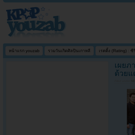
หน้าแรก youzab
รวมวันเกิดศิลปินเกาหลี
เรตติ้ง (Rating) : ซีรี
เผยภา
ด้วยแต
Filed under
N