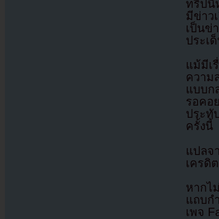
ทริปนี
มีข่า
เป็นข่
ประเด
แม้มีเ
ความส
แบบกลุ
รอคอย
ประทั
ครั้งนี้
แปลจ
เครดิต
หากไม
แถบกำล
เพจ F