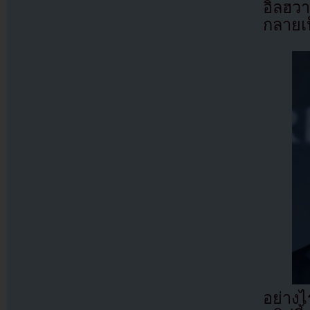
อิลฮวา
กลายเป
อย่างไ