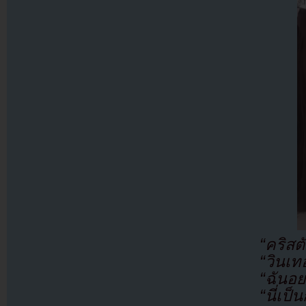
“คริส
“วินเท
“ฉันอย
“นี่เป