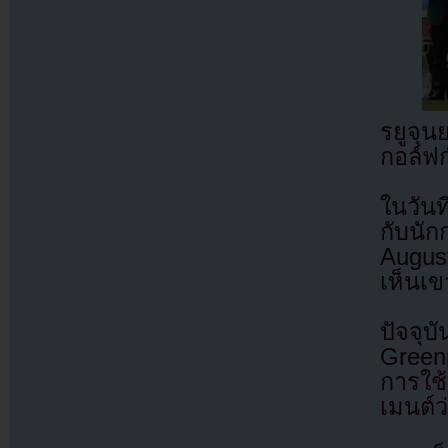
รยูจุ
กอล์ฟ
ในวันท
กับนัก
Augus
เห็นเ
ปัจจุ
Green
การใช
เมนต์