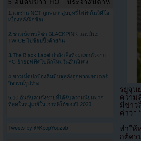
5 อันดับข่าว HOT ประจำสัปดาห์
1.แฮชาน NCT ถูกพบว่าสูบบุหรี่ไฟฟ้าในวิดีโอ
เบื้องหลังฝึกซ้อม
2.ชาวเน็ตพบลิซ่า BLACKPINK และมินะ
TWICE ไปช้อปปิ้งด้วยกัน
3.The Black Label กำลังเล็งที่จะแยกตัวจาก
YG ย้ายอฟฟิศไปตึกใหม่ในฮันนัมดง
4.ชาวเน็ตปกป้องคิมมินจูหลังถูกพวกเฮดเตอร์
วิจารณ์รูปร่าง
รยูจุน
ความสั
5.10 อันดับคนดังชายที่ได้รับความนิยมมาก
มีข่าว
ที่สุดในหมู่เกย์ในเกาหลีใต้ของปี 2023
คำว่า 
ทำให้ห
Tweets by @KpopYouzab
กต์ครบ