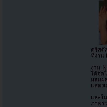
คริสตั
ที่งาน
งาน N
ได้จัด
ผสมผส
แสดงเ
และใน
ภาพร่ว