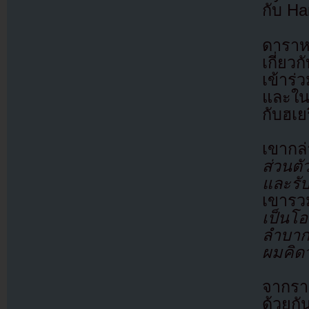
กับ H
ดาราห
เกี่ยว
เข้าร่
และในท
กับฮเย
เขาก
ส่วนตั
และรับ
เขารว
เป็นโอ
ลำบากท
ผมคิดว
จากราย
ด้วยกั