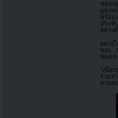
ซองกย
ยูฮเย
พร้อมแ
ประทั
อย่างดี
อย่างไ
ของ รย
ของเขา
“เนื่
ร่วมถ่
ส่วนข