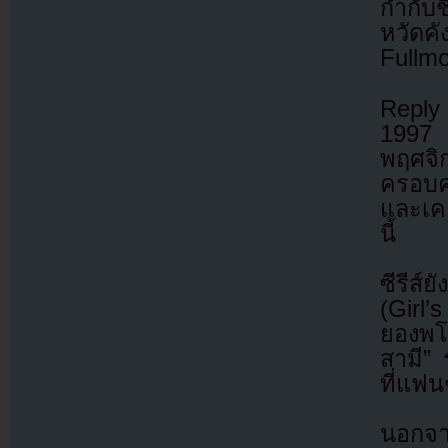
กำกับช
หวัดค
Fullm
Reply 
1997 
พฤศจิก
ครอบค
และเคย
นี้
ซีรีส์
(Girl
ยองพโย
สามี”
ที่แฟน
นอกจาก