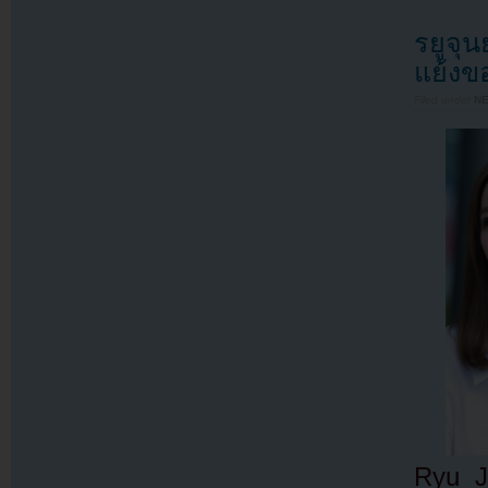
รยูจุ
แย้งข
Filed under
N
Ryu Ju