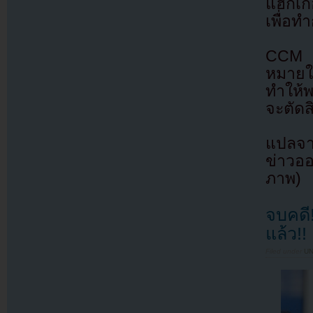
แฮกเก
เพื่อ
CCM ก
หมายให้
ทำให้พ
จะตัด
แปลจา
ข่าวออ
ภาพ)
จบคดี!
แล้ว!!
Filed under
U