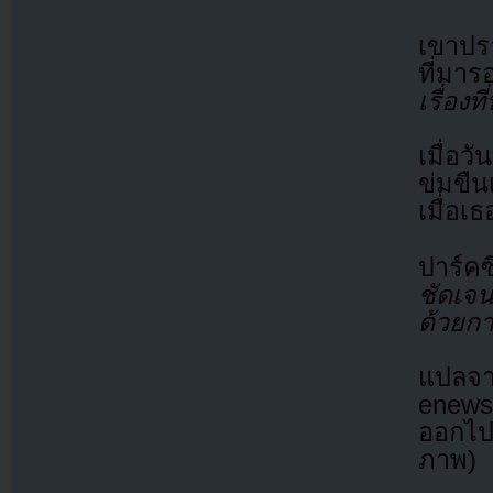
เขาปรา
ที่มาร
เรื่อง
เมื่อว
ข่มขืน
เมื่อเธ
ปาร์คซ
ชัดเจน
ด้วยก
แปลจ
enew
ออกไป
ภาพ)