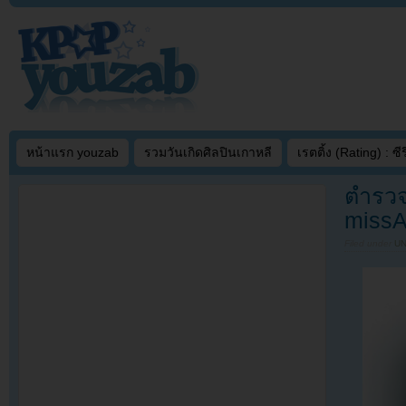
หน้าแรก youzab
รวมวันเกิดศิลปินเกาหลี
เรตติ้ง (Rating) : ซีรี
ตำรวจ
missA
Filed under
U