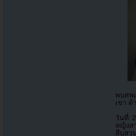
พบศพแ
เขา ด้
วันที
หญิงส
สืบสว