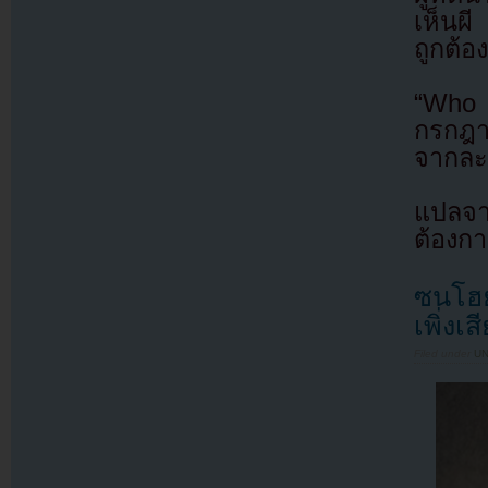
เห็นผ
ถูกต้อ
“Who
กรกฎา
จากละค
แปลจ
ต้องก
ซนโฮ
เพิ่งเส
Filed under
U