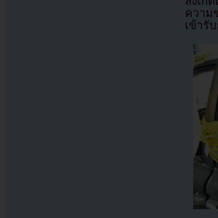
สังเกต
ความช
เข้ารั