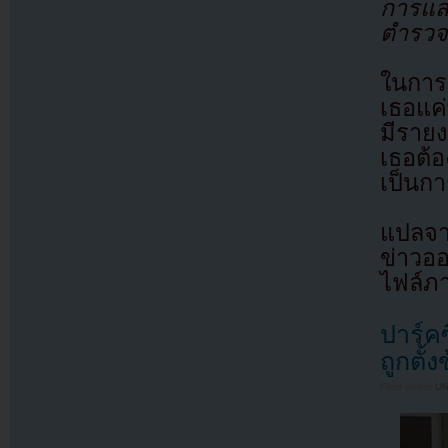
การแสด
ตำรวจ 
ในการส
เธอแค
มีรายง
เธอต้
เป็นกา
แปลจา
ข่าวอ
ไฟล์ภ
ปาร์ค
ถูกตั้
Filed under
U