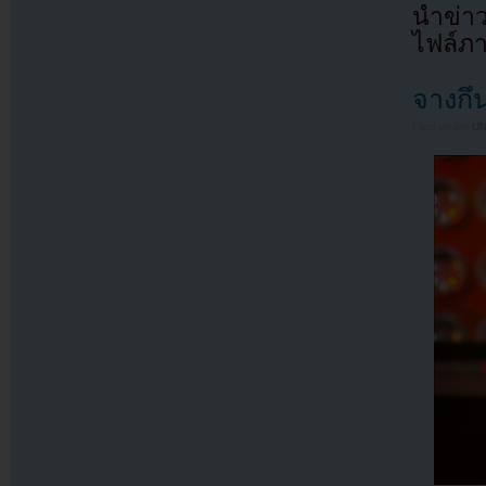
นำข่า
ไฟล์ภ
จางกึ
Filed under
U