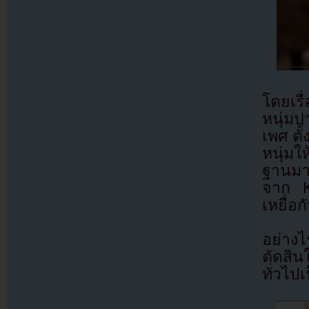
โดยเรื
หนุ่มป
เพศ ตั
หนุ่มใ
ฐานมา
จาก K
เหยื่อก
อย่างไ
ตัดสิ
ทั่วไป