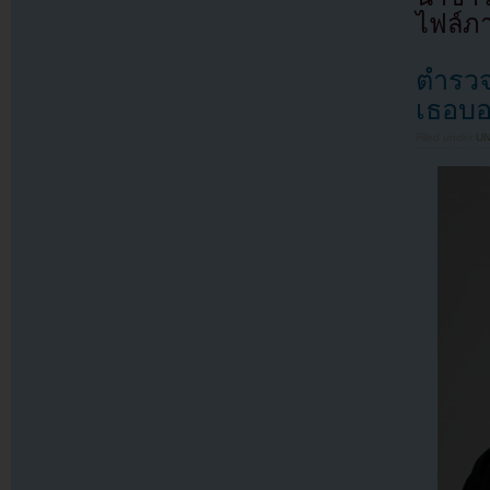
ไฟล์ภ
ตำรวจไ
เธอบอ
Filed under
U