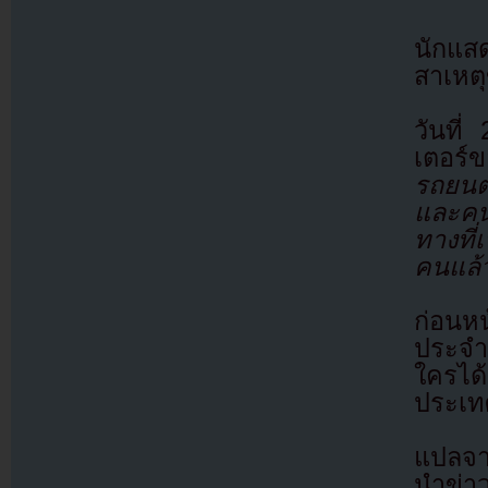
นักแสด
สาเหต
วันที
เตอร์
รถยนต
และคน
ทางที่
คนแล้ว
ก่อนหน
ประจำ
ใครได้
ประเท
แปลจา
นำข่า