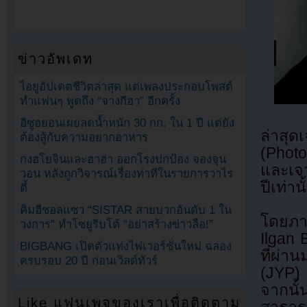
ข่าวอัพเดท
ไอยูอัปเดตชีวิตล่าสุด แต่เพลงประกอบโพสต์
ทำแฟนๆ พูดถึง “จางกีฮา” อีกครั้ง
อีซูฮยอนเผยลดน้ำหนัก 30 กก. ใน 1 ปี แต่ยัง
ล่าสุด
ต้องสู้กับความอยากอาหาร
(Phot
กงฮโยจินและฮาฮ่า ออกโรงปกป้อง จองจุน
และเจว
วอน หลังถูกวิจารณ์เรื่องท่าทีในรายการวาไร
ปีเท่านั
ตี้
คิมฮีชอลแซว “SISTAR สายบวกอันดับ 1 ใน
โดยภา
วงการ” ทำโซยูรีบโต้ “อย่าสร้างข่าวลือ!”
Ilgan 
BIGBANG เปิดตัวแท่งไฟเวอร์ชั่นใหม่ ฉลอง
ที่ผ่า
ครบรอบ 20 ปี ก่อนเวิลด์ทัวร์
(JYP) 
จากนั้
Like แฟนเพจของเราเพื่อติดตาม
สาธา