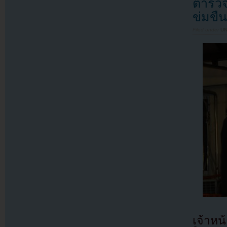
ตำรวจส
ข่มขืน
Filed under
U
เจ้าหน