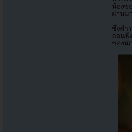
น้องขอ
ผ่านม
ซึ่งตำร
ถอนฟ้
ของนัก