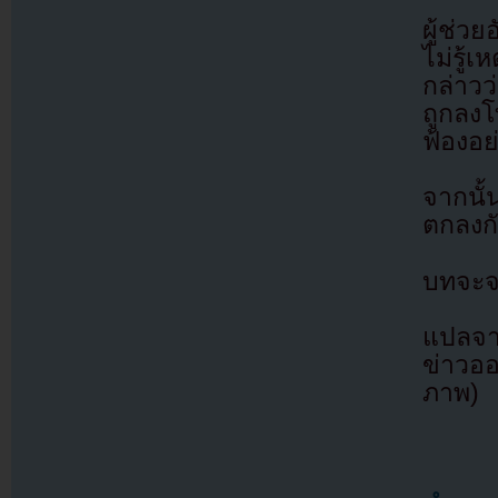
ผู้ช่ว
ไม่รู้
กล่าวว่
ถูกลง
ฟ้องอย่
จากนั้
ตกลงกั
บทจะจ
แปลจ
ข่าวออ
ภาพ)