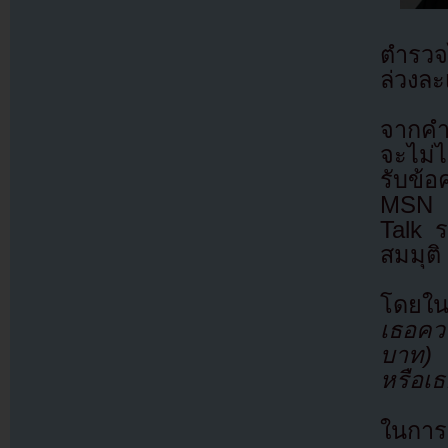
ตำรวจไ
ล่วงละ
จากคำก
จะไม่ไ
รับข้อ
MSN ซ
Talk 
สมมุติ
โดยใน
เธอคว
บาท) จ
หรือเ
ในการ