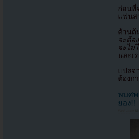
ก่อนที
แฟนสาว
ด้านต้
จะต้อง
จะไม่
และเรา
แปลจ
ต้องก
พบศพ
ยอง!!
Filed under
U