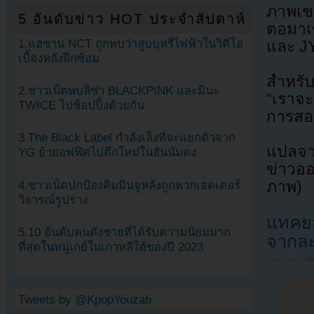
ภาพเข
5 อันดับข่าว HOT ประจำสัปดาห์
ตอมาเ
และ J
1.แฮชาน NCT ถูกพบว่าสูบบุหรี่ไฟฟ้าในวิดีโอ
เบื้องหลังฝึกซ้อม
สำหรับ
2.ชาวเน็ตพบลิซ่า BLACKPINK และมินะ
“เราจะ
TWICE ไปช้อปปิ้งด้วยกัน
การสอ
3.The Black Label กำลังเล็งที่จะแยกตัวจาก
แปลจา
YG ย้ายอฟฟิศไปตึกใหม่ในฮันนัมดง
ข่าวออ
ภาพ)
4.ชาวเน็ตปกป้องคิมมินจูหลังถูกพวกเฮดเตอร์
วิจารณ์รูปร่าง
แทคยอ
5.10 อันดับคนดังชายที่ได้รับความนิยมมาก
จากละ
ที่สุดในหมู่เกย์ในเกาหลีใต้ของปี 2023
Filed under
U
Tweets by @KpopYouzab