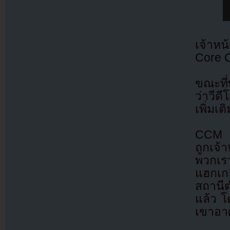
เจ้าหน
Core C
ขณะที
ว่าวีด
เพิ่มเติ
CCM ก
ถูกเจ้
พวกเรา
แฮกเกอ
สถานี
แล้ว โ
เขาอาศ