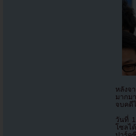
หลังจา
มากมาย
จบคดีไ
วันที
โซลได้
ปาร์ค