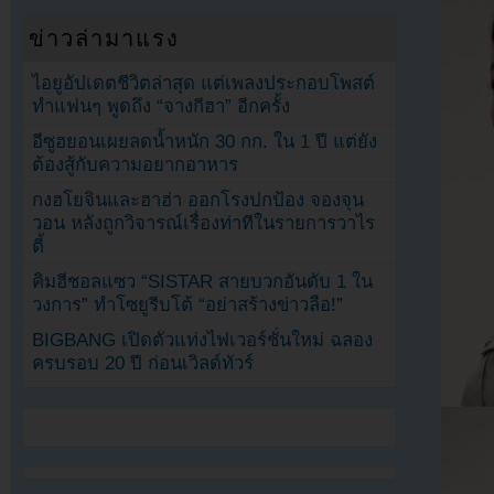
ข่าวล่ามาแรง
ไอยูอัปเดตชีวิตล่าสุด แต่เพลงประกอบโพสต์
ทำแฟนๆ พูดถึง “จางกีฮา” อีกครั้ง
อีซูฮยอนเผยลดน้ำหนัก 30 กก. ใน 1 ปี แต่ยัง
ต้องสู้กับความอยากอาหาร
กงฮโยจินและฮาฮ่า ออกโรงปกป้อง จองจุน
วอน หลังถูกวิจารณ์เรื่องท่าทีในรายการวาไร
ตี้
คิมฮีชอลแซว “SISTAR สายบวกอันดับ 1 ใน
วงการ” ทำโซยูรีบโต้ “อย่าสร้างข่าวลือ!”
BIGBANG เปิดตัวแท่งไฟเวอร์ชั่นใหม่ ฉลอง
ครบรอบ 20 ปี ก่อนเวิลด์ทัวร์