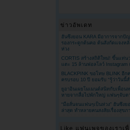
ข่าวอัพเดท
ฮันซึงยอน KARA มีอาการจากป
รองกระดูกต้นคอ ต้นสังกัดแจงหล
ห่วง
CORTIS สร้างสถิติใหม่! ขึ้นแท่นว
แตะ 15 ล้านฟอลโลว์ Instagram เร
BLACKPINK ขอโทษ BLINK อีกครั
ครบรอบ 10 ปี ยอมรับ “รู้ว่าวันนี
ยูอาอินเผยโมเมนต์สนิทกับเพื่อนหน
หายจากสื่อไปพักใหญ่ แฟนๆจับตาช
“มือสั่นจนแฟนๆเป็นห่วง” ฮันซึง
ล่าสุด ทำหลายคนสงสัยเรื่องสุขภ
Like แฟนเพจของเราเพื