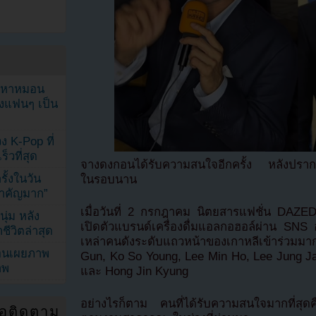
ัญหาหมอน
ังแฟนๆ เป็น
ง K-Pop ที่
็วที่สุด
จางดงกอนได้รับความสนใจอีกครั้ง หลังปรากฏ
้งในวัน
ในรอบนาน
้สำคัญมาก”
เมื่อวันที่ 2 กรกฎาคม นิตยสารแฟชั่น DAZ
ุ่ม หลัง
เปิดตัวแบรนด์เครื่องดื่มแอลกอฮอล์ผ่าน SN
ีวิตล่าสุด
เหล่าคนดังระดับแถวหน้าของเกาหลีเข้าร่วม
ยอนเผยภาพ
Gun, Ko So Young, Lee Min Ho, Lee Jung J
าพ
และ Hong Jin Kyung
อย่างไรก็ตาม คนที่ได้รับความสนใจมากที่สุด
่อติดตาม