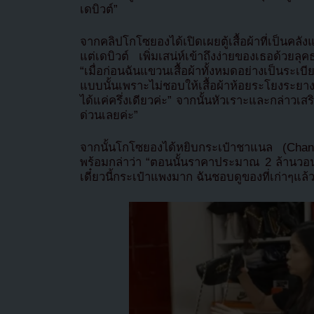
เดบิวต์”
จากคลิปโกโซยองได้เปิดเผยตู้เสื้อผ้าที่เป็นคลั
แต่เดบิวต์ เพิ่มเสน่ห์เข้าถึงง่ายของเธอด้วยลุค
“เมื่อก่อนฉันแขวนเสื้อผ้าทั้งหมดอย่างเป็นระ
แบบนั้นเพราะไม่ชอบให้เสื้อผ้าห้อยระโยงระยางเ
ได้แค่ครึ่งเดียวค่ะ” จากนั้นหัวเราะและกล่าวเสริ
ด่วนเลยค่ะ”
จากนั้นโกโซยองได้หยิบกระเป๋าชาแนล (Chan
พร้อมกล่าว่า “ตอนนั้นราคาประมาณ 2 ล้านวอ
เดี๋ยวนี้กระเป๋าแพงมาก ฉันชอบดูของที่เก่าๆแล