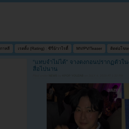
เกาหลี
เรตติ้ง (Rating) : ซีรี่ย์/วาไรตี้
MV/PV/Teaser
ติดต่อโฆ
“แทบจำไม่ได้” จางดงกอนปรากฏตัวในง
สื่อไปนาน
Filed under
NEWS
by
KPOP YOUZAB
on
JULY 4, 2026 AT 1:32 PM