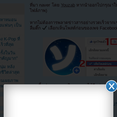
ที่มา naver โดย
Youzab
หากนำออกไปกรุณาให้เ
ไฟล์ภาพ)
ัญหาหมอน
หากไม่ต้องการพลาดข่าวสารอย่างรวดเร็วจาก
ังแฟนๆ เป็น
ลืมติ๊ก
เลือกเห็นโพสต์ก่อนของเพจ Facebo
ง K-Pop ที่
็วที่สุด
้งในวัน
้สำคัญมาก”
ุ่ม หลัง
ีวิตล่าสุด
ยอนเผยภาพ
ตอนนี้แฟนๆสามารถติดตามเราได้อีกช่องทางสา
าพ
==>>
IG YOUZAB
โกโซยองภรรยาจางดงกอนเปิดคลังแบร
หลายสิบปี!!
Filed under
NEWS
by
KPOP YOUZAB
on
MAY 13, 2026 AT 6:28 PM