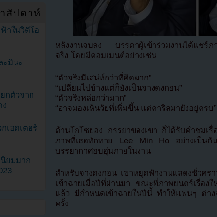
ำสัปดาห์
ฟ้าในวิดีโอ
หลังงานจบลง บรรดาผู้เข้าร่วมงานได้แชร์ภาพแ
จริง โดยมีคอมเมนต์อย่างเช่น
ละมินะ
“ตัวจริงมีเสน่ห์กว่าที่คิดมาก”
“เปลี่ยนไปบ้างแต่ก็ยังเป็นจางดงกอน”
ะแยกตัวจาก
“ตัวจริงหล่อกว่ามาก”
ดง
“อาจมองเห็นวัยที่เพิ่มขึ้น แต่คาริสมายังอยู่ครบ”
วกเฮดเตอร์
ด้านโกโซยอง ภรรยาของเขา ก็ได้รับคำชมเรื่อ
ภาพที่เธอทักทาย Lee Min Ho อย่างเป็นกันเ
บรรยากาศอบอุ่นภายในงาน
ามนิยมมาก
2023
สำหรับจางดงกอน เขาหยุดพักงานแสดงชั่วครา
เข้าฉายเมื่อปีที่ผ่านมา ขณะที่ภาพยนตร์เรื่องใ
แล้ว มีกำหนดเข้าฉายในปีนี้ ทำให้แฟนๆ ต่างจ
ครั้ง