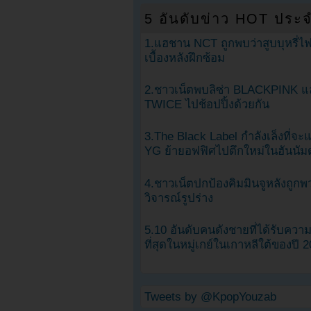
5 อันดับข่าว HOT ประจ
1.แฮชาน NCT ถูกพบว่าสูบบุหรี่ไฟ
เบื้องหลังฝึกซ้อม
2.ชาวเน็ตพบลิซ่า BLACKPINK แ
TWICE ไปช้อปปิ้งด้วยกัน
3.The Black Label กำลังเล็งที่จ
YG ย้ายอฟฟิศไปตึกใหม่ในฮันนัม
4.ชาวเน็ตปกป้องคิมมินจูหลังถูกพ
วิจารณ์รูปร่าง
5.10 อันดับคนดังชายที่ได้รับคว
ที่สุดในหมู่เกย์ในเกาหลีใต้ของปี 
Tweets by @KpopYouzab