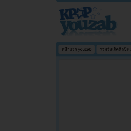
หน้าแรก youzab
รวมวันเกิดศิลปิน