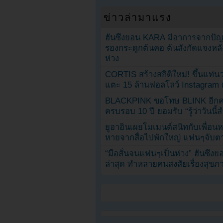
ข่าวล่ามาแรง
ฮันซึงยอน KARA มีอาการจากป
รองกระดูกต้นคอ ต้นสังกัดแจงหล
ห่วง
CORTIS สร้างสถิติใหม่! ขึ้นแท่นว
แตะ 15 ล้านฟอลโลว์ Instagram เร
BLACKPINK ขอโทษ BLINK อีกครั
ครบรอบ 10 ปี ยอมรับ “รู้ว่าวันนี
ยูอาอินเผยโมเมนต์สนิทกับเพื่อนหน
หายจากสื่อไปพักใหญ่ แฟนๆจับตาช
“มือสั่นจนแฟนๆเป็นห่วง” ฮันซึง
ล่าสุด ทำหลายคนสงสัยเรื่องสุขภ