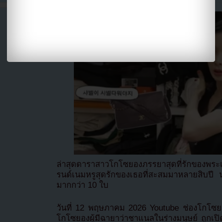
ล่าสุดดาราสาวโกโซยองภรรยาสุดที่รักของพระ
รนด์เนมหรูสุดรักของเธอที่สะสมมาหลายสิบปี
มากกว่า 10 ใบ
วันที่ 12 พฤษภาคม 2026 Youtube ช่องโกโซยองได
โกโซยองผู้มีฉายาว่าชาแนลในร่างมนุษย์ ถูกเปิ