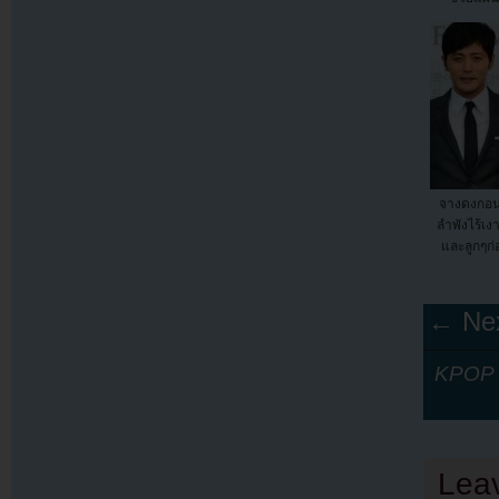
จางดงกอน
ลำพังไร้เ
และลูกๆก่
← Nex
KPOP Y
Lea