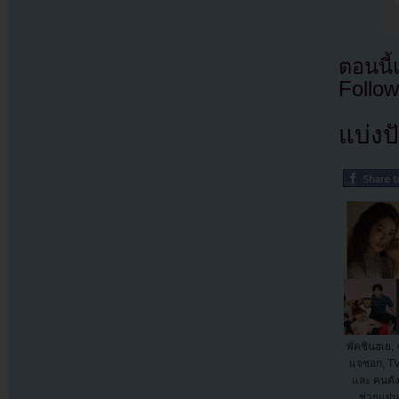
ตอนนี
Follow
แบ่งปั
พัคชินฮเย, 
แจซอก, TV
และ คนดัง
ช่วยแผ่น