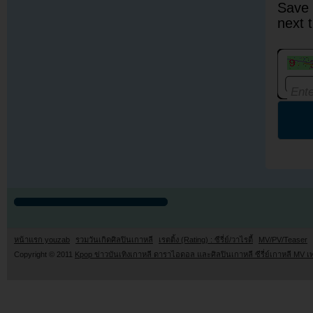
Save 
next 
หน้าแรก youzab
รวมวันเกิดศิลปินเกาหลี
เรตติ้ง (Rating) : ซีรี่ย์/วาไรตี้
MV/PV/Teaser
Copyright © 2011
Kpop ข่าวบันเทิงเกาหลี ดาราไอดอล และศิลปินเกาหลี ซีรี่ย์เกาหลี MV เ