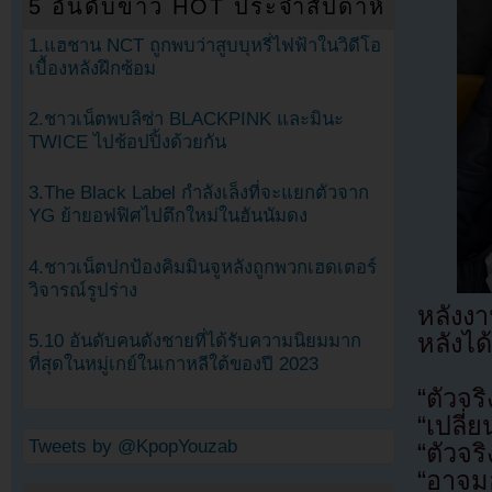
5 อันดับข่าว HOT ประจำสัปดาห์
1.แฮชาน NCT ถูกพบว่าสูบบุหรี่ไฟฟ้าในวิดีโอ
เบื้องหลังฝึกซ้อม
2.ชาวเน็ตพบลิซ่า BLACKPINK และมินะ
TWICE ไปช้อปปิ้งด้วยกัน
3.The Black Label กำลังเล็งที่จะแยกตัวจาก
YG ย้ายอฟฟิศไปตึกใหม่ในฮันนัมดง
4.ชาวเน็ตปกป้องคิมมินจูหลังถูกพวกเฮดเตอร์
วิจารณ์รูปร่าง
หลังง
หลังได
5.10 อันดับคนดังชายที่ได้รับความนิยมมาก
ที่สุดในหมู่เกย์ในเกาหลีใต้ของปี 2023
“ตัวจริ
“เปลี่
Tweets by @KpopYouzab
“ตัวจร
“อาจมอ