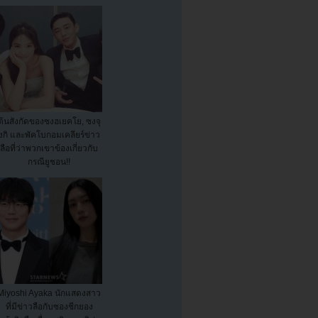
ต้นสังกัดของซงฮเยคโย, ซงจุ
งกิ และพัคโบกอมเคลียร์ข่าว
ลือที่ว่าพวกเขาข้องเกี่ยวกับ
กรณียูชอน!!
Miyoshi Ayaka นักแสดงสาว
ที่มีข่าวลือกับซองชีกยอง