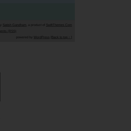
by
Satish Gandham
, a product of
SwiftThemes.Com
ents (RSS)
powered by
WordPress
[Back to top ↑ ]