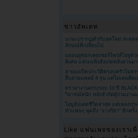
ข่าวอัพเดท
นานะปรากฏตัวกับลุคใหม่ สะดุด
ลักษณ์ที่เปลี่ยนไป
บยอนอูซอกเคยเซอร์ไพรส์ไอยูด้วย
พิเศษ แฟนๆเพิ่งสังเกตหลังผ่านมา
ฮายองเปิดประวัติครอบครัวไม่ธ
สืบสายแพทย์ 4 รุ่น แต่ไม่เคยคิ
ดราม่างานครบรอบ 10 ปี BLAC
วิจารณ์หนัก หลังจำกัดผู้ร่วมงาน
ไอยูอัปเดตชีวิตล่าสุด แต่เพลงป
ทำแฟนๆ พูดถึง “จางกีฮา” อีกครั้ง
Like แฟนเพจของเราเพื