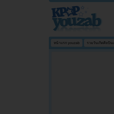
หน้าแรก youzab
รวมวันเกิดศิลปิน