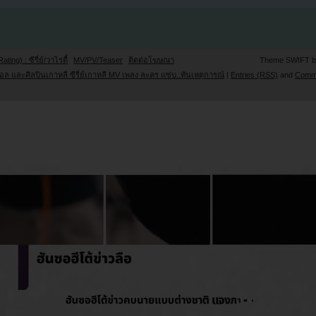
Rating) : ซีรี่ย์/วาไรตี้
MV/PV/Teaser
ติดต่อโฆษณา
Theme SWIFT 
ล และศิลปินเกาหลี ซีรี่ย์เกาหลี MV เพลง ละคร แซ่บ..ทันเหตุการณ์
|
Entries (RSS)
and
Comm