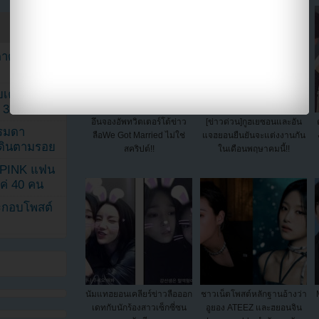
ตาด้วยภาพ
เค้กสั่งทำ
 3 เดือน
อึนจองอัพทวิตเตอร์โต้ข่าว
[ข่าวด่วน]กูฮเยซอนและอัน
รรมดา
ลือWe Got Married ไม่ใช่
แจฮยอนยืนยันจะแต่งงานกัน
ดเดินตามรอย
สคริปต์!!
ในเดือนพฤษาคมนี้!!
KPINK แฟน
แค่ 40 คน
ระกอบโพสต์
นัมแทฮยอนเคลียร์ข่าวลือออก
ชาวเน็ตโพสต์หลักฐานอ้างว่า
เดทกับนักร้องสาวเซ็กซี่ซน
อูยอง ATEEZ และฮยอนจิน