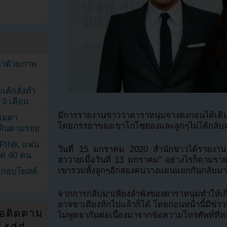
ตาด้วยภาพ
เค้กสั่งทำ
 3 เดือน
มีการรายงานข่าวว่าดาราหนุ่มจางดงกอนได้เด
รรมดา
โดยภรรยาของเขาโกโซยองและลูกๆไม่ได้กลับ
ดเดินตามรอย
KPINK แฟน
วันที่ 15 มกราคม 2020 สำนักข่าวได้รายงา
แค่ 40 คน
ฮาวายเมื่อวันที่ 13 มกราคม” อย่างไรก็ตาม
เขารวมทั้งลูกๆอีกสองคนวางแผนแยกกันกลับมาท
ระกอบโพสต์
จากการกลับมาเพียงลำพังของดาราหนุ่มทำให้เ
อาจขาเตียงหักไปแล้วก็ได้ โดยก่อนหน้านี้มีข่
่อติดตาม
ไม่พูดจากันต่อเนื่องมาจากข้อความโทรศัพท์ที่