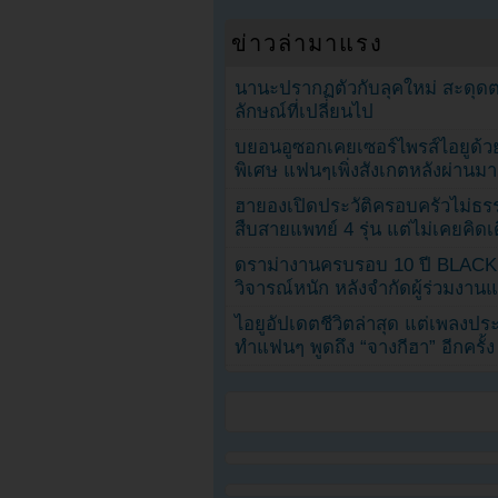
ข่าวล่ามาแรง
นานะปรากฏตัวกับลุคใหม่ สะดุด
ลักษณ์ที่เปลี่ยนไป
บยอนอูซอกเคยเซอร์ไพรส์ไอยูด้วย
พิเศษ แฟนๆเพิ่งสังเกตหลังผ่านมา
ฮายองเปิดประวัติครอบครัวไม่ธ
สืบสายแพทย์ 4 รุ่น แต่ไม่เคยคิ
ดราม่างานครบรอบ 10 ปี BLAC
วิจารณ์หนัก หลังจำกัดผู้ร่วมงาน
ไอยูอัปเดตชีวิตล่าสุด แต่เพลงป
ทำแฟนๆ พูดถึง “จางกีฮา” อีกครั้ง