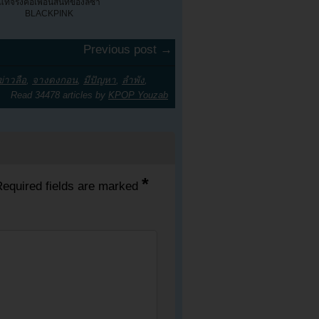
แท้จริงคือเพื่อนสนิทของลิซ่า
BLACKPINK
Previous post →
ข่าวลือ
,
จางดงกอน
,
มีปัญหา
,
ลำพัง
,
Read 34478 articles by
KPOP Youzab
*
equired fields are marked