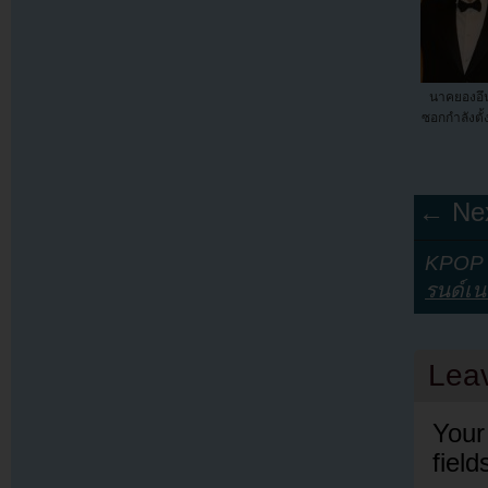
นาคยองอึ
ซอกกำลังตั้
← Nex
KPOP Y
รนด์เ
Lea
Your
fiel