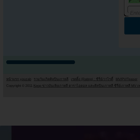
หน้าแรก youzab
รวมวันเกิดศิลปินเกาหลี
เรตติ้ง (Rating) : ซีรี่ย์/วาไรตี้
MV/PV/Teaser
Copyright © 2011
Kpop ข่าวบันเทิงเกาหลี ดาราไอดอล และศิลปินเกาหลี ซีรี่ย์เกาหลี MV เ