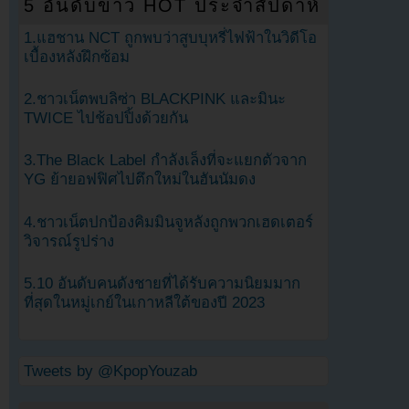
5 อันดับข่าว HOT ประจำสัปดาห์
1.แฮชาน NCT ถูกพบว่าสูบบุหรี่ไฟฟ้าในวิดีโอ
เบื้องหลังฝึกซ้อม
2.ชาวเน็ตพบลิซ่า BLACKPINK และมินะ
TWICE ไปช้อปปิ้งด้วยกัน
3.The Black Label กำลังเล็งที่จะแยกตัวจาก
YG ย้ายอฟฟิศไปตึกใหม่ในฮันนัมดง
4.ชาวเน็ตปกป้องคิมมินจูหลังถูกพวกเฮดเตอร์
วิจารณ์รูปร่าง
5.10 อันดับคนดังชายที่ได้รับความนิยมมาก
ที่สุดในหมู่เกย์ในเกาหลีใต้ของปี 2023
Tweets by @KpopYouzab