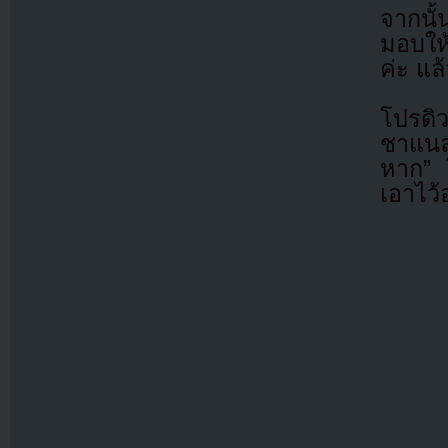
จากนั
มอบให
ค่ะ แล
โปรดิ
ชาแนล
หาก” โ
เอาไว้