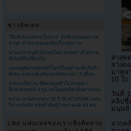
ข่าวอัพเดท
“มือสั่นจนแฟนๆเป็นห่วง” ฮันซึงยอนเผยภาพ
ล่าสุด ทำหลายคนสงสัยเรื่องสุขภาพ
นานะปรากฏตัวกับลุคใหม่ สะดุดตาด้วยภาพ
ล่าสุ
ลักษณ์ที่เปลี่ยนไป
จางดงก
บยอนอูซอกเคยเซอร์ไพรส์ไอยูด้วยเค้กสั่งทำ
มาหลา
พิเศษ แฟนๆเพิ่งสังเกตหลังผ่านมา 3 เดือน
10 ใบ
ฮายองเปิดประวัติครอบครัวไม่ธรรมดา
สืบสายแพทย์ 4 รุ่น แต่ไม่เคยคิดเดินตามรอย
วันที
ดราม่างานครบรอบ 10 ปี BLACKPINK แฟน
คลิปชื
วิจารณ์หนัก หลังจำกัดผู้ร่วมงานแค่ 40 คน
มนุษย์
จากคลิ
Like แฟนเพจของเราเพื่อติดตาม
ของเธอ