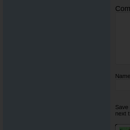
Com
Nam
Save 
next 