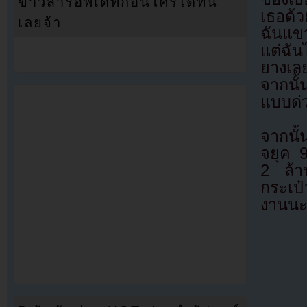
ข่าวสารอัพเดทก่อนใครได้ที่นี่
เธอด้ว
เลยจ้า
ฉันแขว
แต่ฉัน
ยางเลย
จากนั้
แบบด่
จากนั้
จยุค 
2 ล้า
กระเป๋
งานนะ