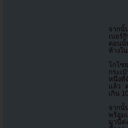
จากนั
เบอร์ก
ตอนนั
ห้างใน
โกโซย
กระเป๋
หนึ่งท
แล้ว ด
เกิน 1
จากนั้
พร้อมเ
มานี้ค