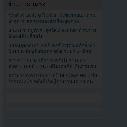
ข่าวล่ามาแรง
“มือสั่นจนแฟนๆเป็นห่วง” ฮันซึงยอนเผยภาพ
ล่าสุด ทำหลายคนสงสัยเรื่องสุขภาพ
นานะปรากฏตัวกับลุคใหม่ สะดุดตาด้วยภาพ
ลักษณ์ที่เปลี่ยนไป
บยอนอูซอกเคยเซอร์ไพรส์ไอยูด้วยเค้กสั่งทำ
พิเศษ แฟนๆเพิ่งสังเกตหลังผ่านมา 3 เดือน
ฮายองเปิดประวัติครอบครัวไม่ธรรมดา
สืบสายแพทย์ 4 รุ่น แต่ไม่เคยคิดเดินตามรอย
ดราม่างานครบรอบ 10 ปี BLACKPINK แฟน
วิจารณ์หนัก หลังจำกัดผู้ร่วมงานแค่ 40 คน