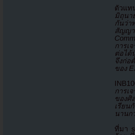
ตัวแ
มิถุน
กันว่า
สัญญา
Commi
การเจร
ต่อได้
จึงก่อ
ของ 
INB10
การเจ
ของศิ
เรียนก
นานกว่
ที่มา