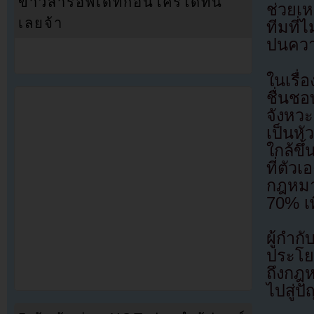
ข่าวสารอัพเดทก่อนใครได้ที่นี่
ช่วยเ
เลยจ้า
ทีมที่
ปนควา
ในเรื่
ชื่นช
จังหว
เป็นหั
ใกล้ขึ
ที่ตัว
กฎหมา
70% เพื
ผู้กำก
ประโยช
ถึงกฎ
ไปสู่ป