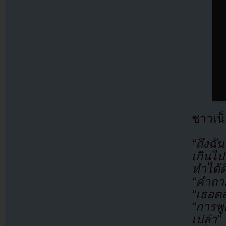
ชาวเน
“ถึงฉั
เกินไป
ทำได้ด
“คำถา
“เธอต
“การพู
เปล่า”