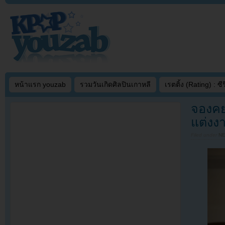
หน้าแรก youzab
รวมวันเกิดศิลปินเกาหลี
เรตติ้ง (Rating) : ซีรี
จองคย
แต่งง
Filed under
N