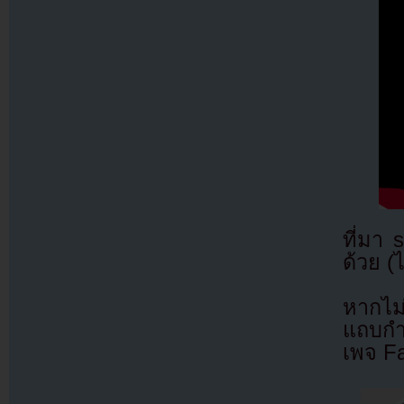
ที่มา
ด้วย (
หากไม
แถบกำล
เพจ F