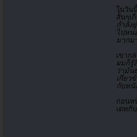
ในวัน
สั้นๆเ
กำลังย
ไปหน่
มากมา
เขากล
ผมก็รู
ว่ามัน
เกี่ยว
กับหนั
ก่อนหน
เดทกั