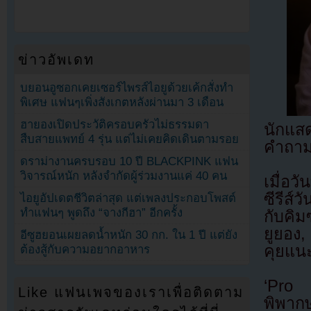
ข่าวอัพเดท
บยอนอูซอกเคยเซอร์ไพรส์ไอยูด้วยเค้กสั่งทำ
พิเศษ แฟนๆเพิ่งสังเกตหลังผ่านมา 3 เดือน
ฮายองเปิดประวัติครอบครัวไม่ธรรมดา
นักแส
สืบสายแพทย์ 4 รุ่น แต่ไม่เคยคิดเดินตามรอย
คำถาม
ดราม่างานครบรอบ 10 ปี BLACKPINK แฟน
วิจารณ์หนัก หลังจำกัดผู้ร่วมงานแค่ 40 คน
เมื่อว
ซีรีส์
ไอยูอัปเดตชีวิตล่าสุด แต่เพลงประกอบโพสต์
ทำแฟนๆ พูดถึง “จางกีฮา” อีกครั้ง
กับคิ
ยูยอง
อีซูฮยอนเผยลดน้ำหนัก 30 กก. ใน 1 ปี แต่ยัง
คุยแน
ต้องสู้กับความอยากอาหาร
‘Pro 
Like แฟนเพจของเราเพื่อติดตาม
พิพาก