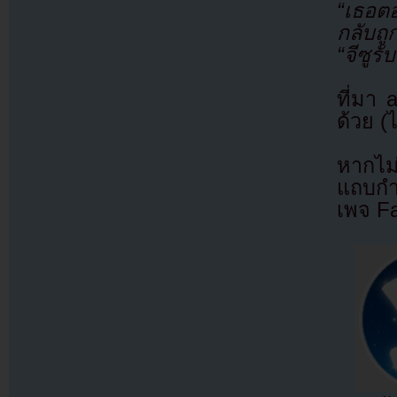
“เธอต
กลับถู
“จีซูร
ที่มา
ด้วย (
หากไม
แถบกำล
เพจ F