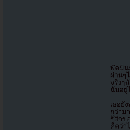
พัคมิ
ผ่านๆไ
จริงๆ
ฉันอยู
เธอยัง
กว่าม
รู้สึกข
คิดว่า