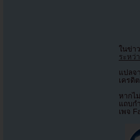
ในข่าว
ระหว่า
แปลจ
เครดิต
หากไม
แถบกำล
เพจ F