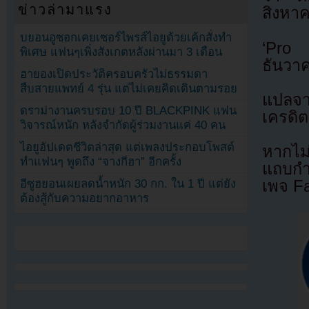
ข่าวล่ามาแรง
สิงหาค
บยอนอูซอกเคยเซอร์ไพรส์ไอยูด้วยเค้กสั่งทำ
‘Pro
พิเศษ แฟนๆเพิ่งสังเกตหลังผ่านมา 3 เดือน
ธันวา
ฮายองเปิดประวัติครอบครัวไม่ธรรมดา
สืบสายแพทย์ 4 รุ่น แต่ไม่เคยคิดเดินตามรอย
แปลจ
ดราม่างานครบรอบ 10 ปี BLACKPINK แฟน
เครดิต
วิจารณ์หนัก หลังจำกัดผู้ร่วมงานแค่ 40 คน
ไอยูอัปเดตชีวิตล่าสุด แต่เพลงประกอบโพสต์
หากไม
ทำแฟนๆ พูดถึง “จางกีฮา” อีกครั้ง
แถบกำล
อีซูฮยอนเผยลดน้ำหนัก 30 กก. ใน 1 ปี แต่ยัง
เพจ F
ต้องสู้กับความอยากอาหาร