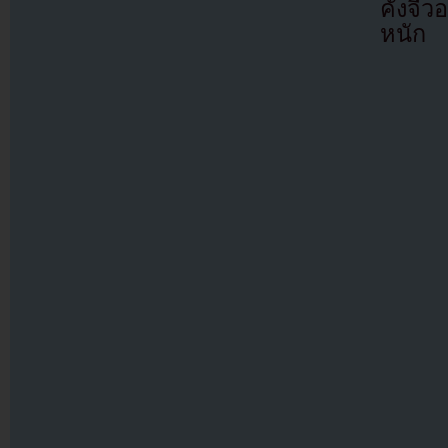
คังจีว
หนัก