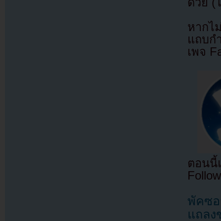
ด้วย (
หากไม
แถบกำล
เพจ F
ตอนนี
Follow
พัคซอ
แถลงข