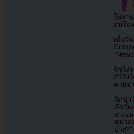
ในงานแ
สนใจจา
เมื่อว
Conra
“Newto
จีซูได
กำลังไ
คายจา
นักข่า
อัลบั
พวกเธอ
หมายอ
บ้าง?”