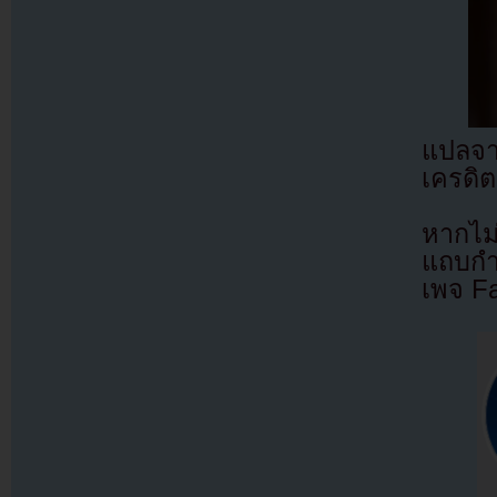
แปลจ
เครดิต
หากไม
แถบกำล
เพจ F