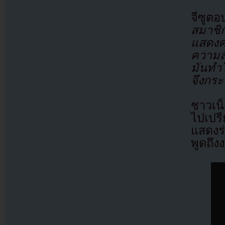
จีซูต
สมาชิ
แสดงค
ความส
มันทำใ
จึงกระ
ชาวเน็
ไปเปร
แสดงร่
พูดถึ