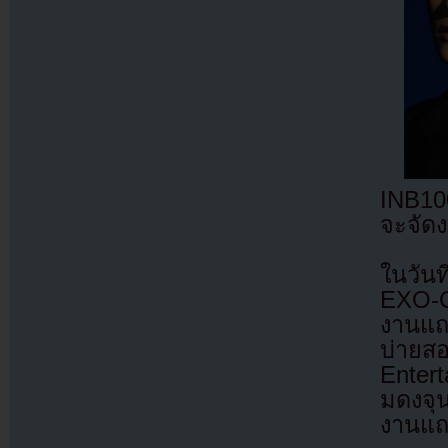
INB10
จะจัด
ในวัน
EXO-C
งานแถล
บ่ายส
Enter
มดงจุ
งานแถ