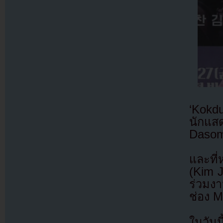
‘Kokd
นักแส
Dasom
และที
(Kim J
ร่วมง
ช่อง 
ในวันน