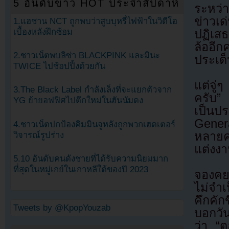
5 อันดับข่าว HOT ประจำสัปดาห์
ระหว่
ข่าวเด
1.แฮชาน NCT ถูกพบว่าสูบบุหรี่ไฟฟ้าในวิดีโอ
เบื้องหลังฝึกซ้อม
ปฏิเสธ
ล้ออีก
2.ชาวเน็ตพบลิซ่า BLACKPINK และมินะ
ประเด็
TWICE ไปช้อปปิ้งด้วยกัน
แต่จู่
3.The Black Label กำลังเล็งที่จะแยกตัวจาก
ครับ”
YG ย้ายอฟฟิศไปตึกใหม่ในฮันนัมดง
เป็นป
Genera
4.ชาวเน็ตปกป้องคิมมินจูหลังถูกพวกเฮดเตอร์
หลาย
วิจารณ์รูปร่าง
แต่งงา
5.10 อันดับคนดังชายที่ได้รับความนิยมมาก
ที่สุดในหมู่เกย์ในเกาหลีใต้ของปี 2023
จองคย
ไม่จำ
คึกคัก
Tweets by @KpopYouzab
บอกวั
ว่า “