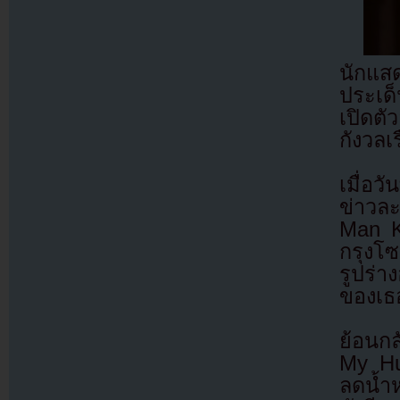
นักแส
ประเด
เปิดตั
กังวลเ
เมื่อว
ข่าวล
Man K
กรุงโซ
รูปร่
ของเธอ
ย้อนก
My Hu
ลดน้ำห