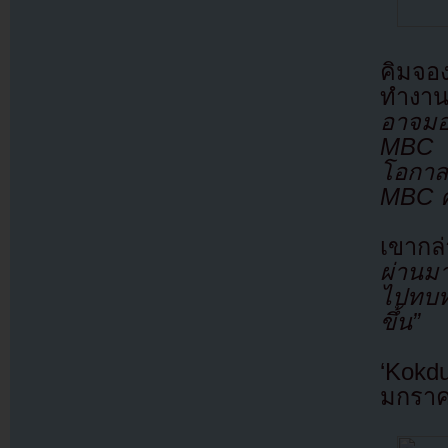
คิมจอ
ทำงาน
อาจมอง
MBC ท
โอกาสด
MBC ค
เขาก
ผ่านม
ไปทบท
ขึ้น”
‘Kokd
มกราค