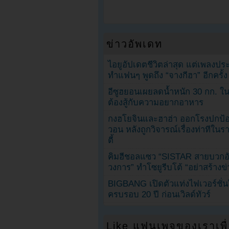
ข่าวอัพเดท
ไอยูอัปเดตชีวิตล่าสุด แต่เพลงป
ทำแฟนๆ พูดถึง “จางกีฮา” อีกครั้ง
อีซูฮยอนเผยลดน้ำหนัก 30 กก. ใน 
ต้องสู้กับความอยากอาหาร
กงฮโยจินและฮาฮ่า ออกโรงปกป้อ
วอน หลังถูกวิจารณ์เรื่องท่าทีใน
ตี้
คิมฮีชอลแซว “SISTAR สายบวกอั
วงการ” ทำโซยูรีบโต้ “อย่าสร้างข่
BIGBANG เปิดตัวแท่งไฟเวอร์ชั่
ครบรอบ 20 ปี ก่อนเวิลด์ทัวร์
Like แฟนเพจของเราเพื