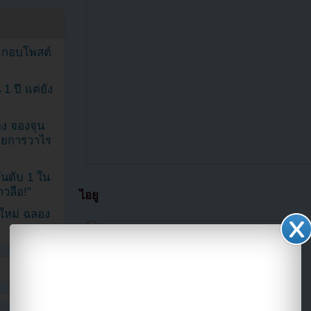
ระกอบโพสต์
1 ปี แต่ยัง
ง จองจุน
รายการวาไร
นดับ 1 ใน
าวลือ!”
ไอยู
นใหม่ ฉลอง