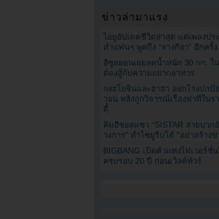
ข่าวล่ามาแรง
ไอยูอัปเดตชีวิตล่าสุด แต่เพลงป
ทำแฟนๆ พูดถึง “จางกีฮา” อีกครั้ง
อีซูฮยอนเผยลดน้ำหนัก 30 กก. ใน 
ต้องสู้กับความอยากอาหาร
กงฮโยจินและฮาฮ่า ออกโรงปกป้อ
วอน หลังถูกวิจารณ์เรื่องท่าทีใน
ตี้
คิมฮีชอลแซว “SISTAR สายบวกอั
วงการ” ทำโซยูรีบโต้ “อย่าสร้างข่
BIGBANG เปิดตัวแท่งไฟเวอร์ชั่
ครบรอบ 20 ปี ก่อนเวิลด์ทัวร์