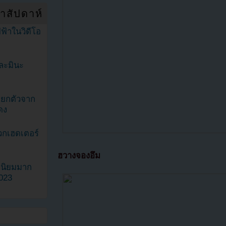
ำสัปดาห์
ฟ้าในวิดีโอ
ละมินะ
ะแยกตัวจาก
ดง
วกเฮดเตอร์
ฮวางจองอึม
ามนิยมมาก
2023