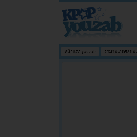
หน้าแรก youzab
รวมวันเกิดศิลปิน