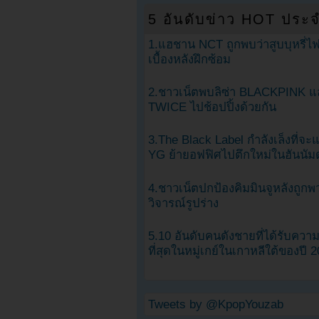
5 อันดับข่าว HOT ประจ
1.แฮชาน NCT ถูกพบว่าสูบบุหรี่ไฟ
เบื้องหลังฝึกซ้อม
2.ชาวเน็ตพบลิซ่า BLACKPINK แ
TWICE ไปช้อปปิ้งด้วยกัน
3.The Black Label กำลังเล็งที่จ
YG ย้ายอฟฟิศไปตึกใหม่ในฮันนัม
4.ชาวเน็ตปกป้องคิมมินจูหลังถูกพ
วิจารณ์รูปร่าง
5.10 อันดับคนดังชายที่ได้รับคว
ที่สุดในหมู่เกย์ในเกาหลีใต้ของปี 
Tweets by @KpopYouzab