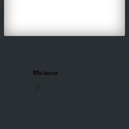
จีอึน Secret