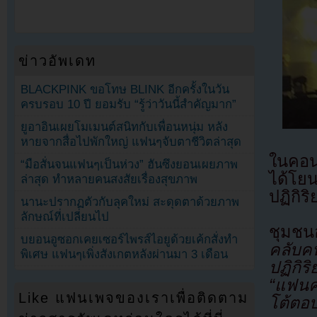
ข่าวอัพเดท
BLACKPINK ขอโทษ BLINK อีกครั้งในวัน
ครบรอบ 10 ปี ยอมรับ “รู้ว่าวันนี้สำคัญมาก”
ยูอาอินเผยโมเมนต์สนิทกับเพื่อนหนุ่ม หลัง
หายจากสื่อไปพักใหญ่ แฟนๆจับตาชีวิตล่าสุด
ในคอน
“มือสั่นจนแฟนๆเป็นห่วง” ฮันซึงยอนเผยภาพ
ได้โยน
ล่าสุด ทำหลายคนสงสัยเรื่องสุขภาพ
ปฏิกิริ
นานะปรากฏตัวกับลุคใหม่ สะดุดตาด้วยภาพ
ลักษณ์ที่เปลี่ยนไป
ชุมชนอ
บยอนอูซอกเคยเซอร์ไพรส์ไอยูด้วยเค้กสั่งทำ
คลับค
พิเศษ แฟนๆเพิ่งสังเกตหลังผ่านมา 3 เดือน
ปฏิกิร
“แฟนค
Like แฟนเพจของเราเพื่อติดตาม
โต้ตอบ