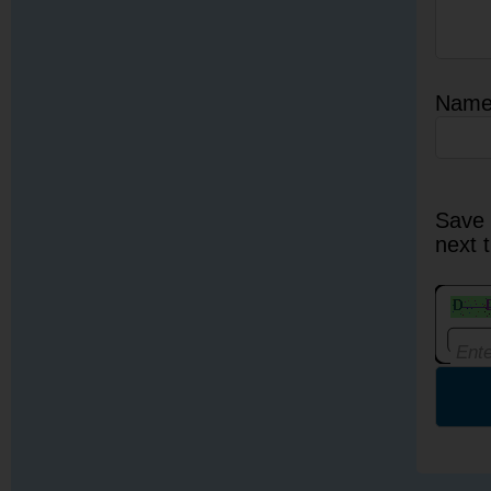
Nam
Save 
next 