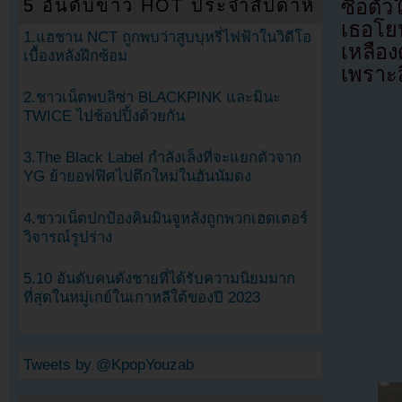
ซื้อตั
5 อันดับข่าว HOT ประจำสัปดาห์
เธอโยน
1.แฮชาน NCT ถูกพบว่าสูบบุหรี่ไฟฟ้าในวิดีโอ
เหลือง
เบื้องหลังฝึกซ้อม
เพราะส
2.ชาวเน็ตพบลิซ่า BLACKPINK และมินะ
TWICE ไปช้อปปิ้งด้วยกัน
3.The Black Label กำลังเล็งที่จะแยกตัวจาก
YG ย้ายอฟฟิศไปตึกใหม่ในฮันนัมดง
4.ชาวเน็ตปกป้องคิมมินจูหลังถูกพวกเฮดเตอร์
วิจารณ์รูปร่าง
5.10 อันดับคนดังชายที่ได้รับความนิยมมาก
ที่สุดในหมู่เกย์ในเกาหลีใต้ของปี 2023
Tweets by @KpopYouzab