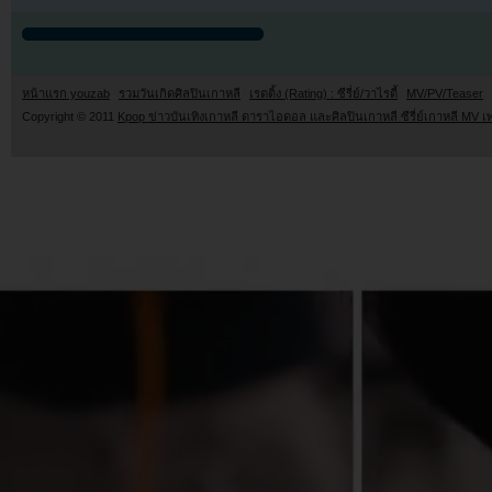
หน้าแรก youzab
รวมวันเกิดศิลปินเกาหลี
เรตติ้ง (Rating) : ซีรี่ย์/วาไรตี้
MV/PV/Teaser
Copyright © 2011
Kpop ข่าวบันเทิงเกาหลี ดาราไอดอล และศิลปินเกาหลี ซีรี่ย์เกาหลี MV เ