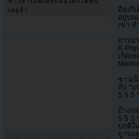
ข่าวสารอัพเดทก่อนใครได้ที่นี่
อีฮงกี
เลยจ้า
อยู่บ
เขา ทำ
การปาช
K-Pop
เกิดเห
Mexic
ชาวเน็
กับ “แ
5 5 5 
บ้างกล
5 5 5 5
ปกติใ
การแส