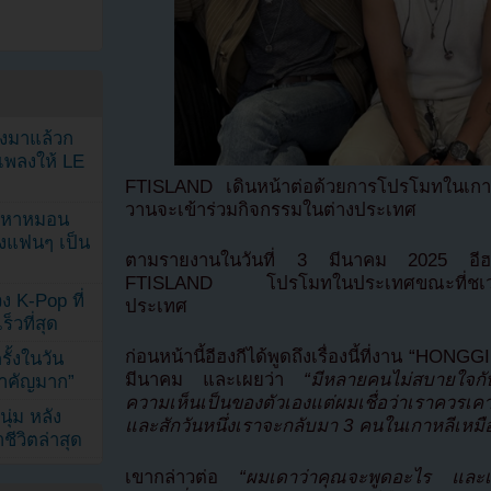
ลงมาแล้วก
เพลงให้ LE
FTISLAND เดินหน้าต่อด้วยการโปรโมทในเกา
วานจะเข้าร่วมกิจกรรมในต่างประเทศ
ัญหาหมอน
ังแฟนๆ เป็น
ตามรายงานในวันที่ 3 มีนาคม 2025 อีฮงก
FTISLAND โปรโมทในประเทศขณะที่ชเวมิน
ง K-Pop ที่
ประเทศ
็วที่สุด
ก่อนหน้านี้อีฮงกีได้พูดถึงเรื่องนี้ที่งาน “HONG
้งในวัน
มีนาคม และเผยว่า
“มีหลายคนไม่สบายใจกับเร
้สำคัญมาก”
ความเห็นเป็นของตัวเองแต่ผมเชื่อว่าเราควรเคา
ุ่ม หลัง
และสักวันหนึ่งเราจะกลับมา 3 คนในเกาหลีเหมื
ีวิตล่าสุด
เขากล่าวต่อ
“ผมเดาว่าคุณจะพูดอะไร และเราเ