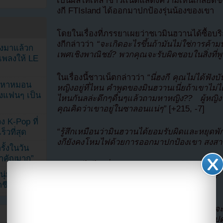
เป็นผลให้เหล่าชาวเเน็ตแสดงความเห็นเกลียด
งกี FTIsland ได้ออกมาปกป้องรุ่นน้องของเขา
โดยในเรื่องที่ภรรยาเผยว่าชเวมินฮวานได้ซื้อบร
งกีกล่าวว่า
“จะเกิดอะไรขึ้นถ้ามันไม่ใช่การค้าม
ลงมาแล้วก
เพศเชิงพาณิชย์? พวกคุณจะรับผิดชอบในสิ่งที่พูด
เพลงให้ LE
ในเรื่องนี้ชาวเน็ตกล่าวว่า
“นี่ฮงกี คุณไม่ได้ฟังบั
ัญหาหมอน
หญิงอยู่ที่ไหน คำพูดของมินฮวานเนี่ยถ้าเขาไม่ได
ังแฟนๆ เป็น
ไหนกันลล่ะดึกๆดื่นๆแล้วถามหาหญิง?? ผู้หญิ
คุณคิดว่าเขาอยู่ในซาลอนแน่ๆ”
[+215, -7]
ง K-Pop ที่
“รู้สึกเหมือนว่ามินฮวานได้ยอมรับผิดและหยุ
็วที่สุด
งกียังคงโหมไฟด้วยการออกมาปกป้องเขา สงสาร
้งในวัน
้สำคัญมาก”
“ถ้าเขาไม่ได้เกี่ยวกับการค้าประเวณีจริว งั้น
ุ่ม หลัง
ออกไปใช้ศัพท์เฉพาะของร้านทำผมแต่แรกล่ะ? 
ีวิตล่าสุด
เลย”
[+100, -6]
“เลิกยุ่งทีเถอะทั้งคู่แหละ นอกจากว่าคุณจะม
บริสุทธิ์ของเขา คุณกำลังจะพาตัวเองลงเหวไปด