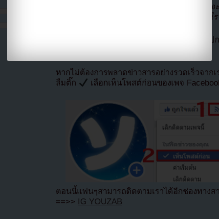
คุณก็ช่วยอยู่เงียบๆ ซึ่งมันเป็นเพียงทางเดียวที่จ
เป็นเด็กมัธยมต้น”
และ
“สมองของเขาไม่มีอะไ
ที่มา allkpop โดย
Youzab
หากนำออกไปกรุ
Hotlink ไฟล์ภาพ)
หากไม่ต้องการพลาดข่าวสารอย่างรวดเร็วจาก
ลืมติ๊ก
เลือกเห็นโพสต์ก่อนของเพจ Facebo
ตอนนี้แฟนๆสามารถติดตามเราได้อีกช่องทางสา
==>>
IG YOUZAB