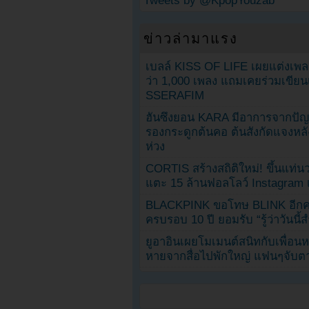
Tweets by @KpopYouzab
ข่าวล่ามาแรง
เบลล์ KISS OF LIFE เผยแต่งเพ
ว่า 1,000 เพลง แถมเคยร่วมเขียน
SSERAFIM
ฮันซึงยอน KARA มีอาการจากป
รองกระดูกต้นคอ ต้นสังกัดแจงหล
ห่วง
CORTIS สร้างสถิติใหม่! ขึ้นแท่นว
แตะ 15 ล้านฟอลโลว์ Instagram เร
BLACKPINK ขอโทษ BLINK อีกครั
ครบรอบ 10 ปี ยอมรับ “รู้ว่าวันนี
ยูอาอินเผยโมเมนต์สนิทกับเพื่อนหน
หายจากสื่อไปพักใหญ่ แฟนๆจับตาช