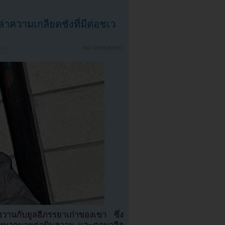
ล่าความเกลียดชังที่มีต่อชเว
9 PM
{
NO COMMENTS
}
ฮวานกับยูลฮีภรรยาเก่าของเขา ซึ่ง