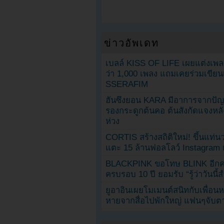
ข่าวอัพเดท
เบลล์ KISS OF LIFE เผยแต่งเพ
ว่า 1,000 เพลง แถมเคยร่วมเขียน
SSERAFIM
ฮันซึงยอน KARA มีอาการจากป
รองกระดูกต้นคอ ต้นสังกัดแจงหล
ห่วง
CORTIS สร้างสถิติใหม่! ขึ้นแท่นว
แตะ 15 ล้านฟอลโลว์ Instagram เร
BLACKPINK ขอโทษ BLINK อีกครั
ครบรอบ 10 ปี ยอมรับ “รู้ว่าวันนี
ยูอาอินเผยโมเมนต์สนิทกับเพื่อนหน
หายจากสื่อไปพักใหญ่ แฟนๆจับตาช