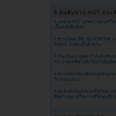
5 อันดับข่าว HOT ประจ
1.แฮชาน NCT ถูกพบว่าสูบบุหรี่ไฟ
เบื้องหลังฝึกซ้อม
2.ชาวเน็ตพบลิซ่า BLACKPINK แ
TWICE ไปช้อปปิ้งด้วยกัน
3.The Black Label กำลังเล็งที่จ
YG ย้ายอฟฟิศไปตึกใหม่ในฮันนัม
4.ชาวเน็ตปกป้องคิมมินจูหลังถูกพ
วิจารณ์รูปร่าง
5.10 อันดับคนดังชายที่ได้รับคว
ที่สุดในหมู่เกย์ในเกาหลีใต้ของปี 