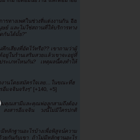
ชังมากมายต่อมินฮวาน และต่อมาอีฮ
ิการทางเพศในช่วงที่แต่งงานกัน อีฮ
นุษย์ และไม่ใช่สถานที่ให้บริการทาง
กันได้มั้ย?”
นทึกเสียงที่อัดไว้หรือ?? เขาถามว่าผู้
้อยู่ในร้านเสริมสวยแล้วเขาจะอยู่ที่
งประเภทไหนกัน? เหตุผลนี้คงทำให้
ดพักงานโดยสมัครใจเลย…ในขณะที่ฮ
อีแจจินจริงๆ”
[+140, +5]
ทำไมคุณสามีและคุณพ่อลูกสามถึงต้อง
สงสารอีแจจิน วงนี้ไม่มีใครปกติ
ีหลักฐานอะไรบ้างเพื่อพิสูจน์ความ
้วยกันกับเขา ถ้าไม่มีหลักฐานอะไร