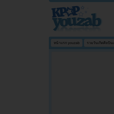
หน้าแรก youzab
รวมวันเกิดศิลปิน