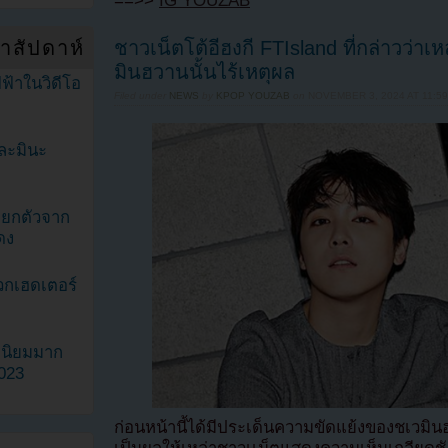
==>>
IG YOUZAB
ำสัปดาห์
ชาวเน็ตโต้อีฮงกี FTIsland ที่กล่าวว่าเห
มินฮวานนั้นไร้เหตุผล
ฟ้าในวิดีโอ
Filed under
NEWS
by
KPOP YOUZAB
on
NOVEMBER 3, 2024 AT 11:5
ละมินะ
ะแยกตัวจาก
ดง
วกเฮดเตอร์
ามนิยมมาก
2023
ก่อนหน้านี้ได้มีประเด็นความขัดแย้งของชเวมิน