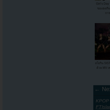
Girl’s Day
ของฮเยริ
การ
ฮโยริน SIST
ด้วย MV เพ
← Nex
KPOP Y
FTIsla