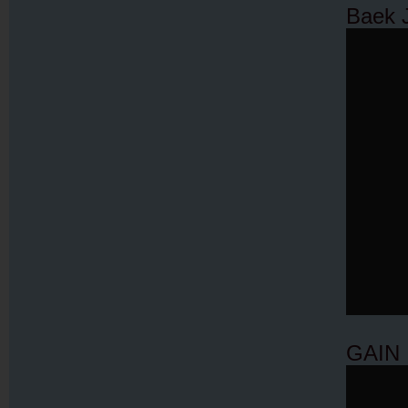
Baek 
GAIN