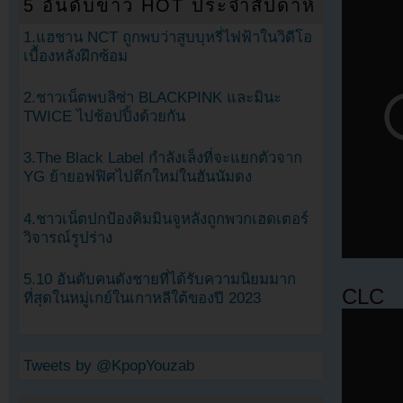
5 อันดับข่าว HOT ประจำสัปดาห์
1.แฮชาน NCT ถูกพบว่าสูบบุหรี่ไฟฟ้าในวิดีโอ
เบื้องหลังฝึกซ้อม
2.ชาวเน็ตพบลิซ่า BLACKPINK และมินะ
TWICE ไปช้อปปิ้งด้วยกัน
3.The Black Label กำลังเล็งที่จะแยกตัวจาก
YG ย้ายอฟฟิศไปตึกใหม่ในฮันนัมดง
4.ชาวเน็ตปกป้องคิมมินจูหลังถูกพวกเฮดเตอร์
วิจารณ์รูปร่าง
5.10 อันดับคนดังชายที่ได้รับความนิยมมาก
CLC
ที่สุดในหมู่เกย์ในเกาหลีใต้ของปี 2023
Tweets by @KpopYouzab