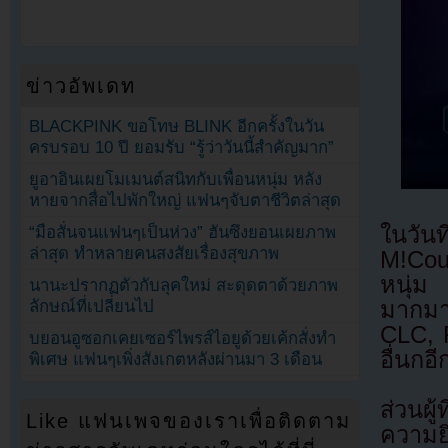
ข่าวอัพเดท
BLACKPINK ขอโทษ BLINK อีกครั้งในวัน
ครบรอบ 10 ปี ยอมรับ “รู้ว่าวันนี้สำคัญมาก”
ยูอาอินเผยโมเมนต์สนิทกับเพื่อนหนุ่ม หลัง
หายจากสื่อไปพักใหญ่ แฟนๆจับตาชีวิตล่าสุด
ในวั
“มือสั่นจนแฟนๆเป็นห่วง” ฮันซึงยอนเผยภาพ
ล่าสุด ทำหลายคนสงสัยเรื่องสุขภาพ
M!Coun
หนุ่ม
นานะปรากฏตัวกับลุคใหม่ สะดุดตาด้วยภาพ
มากมาย
ลักษณ์ที่เปลี่ยนไป
CLC, 
บยอนอูซอกเคยเซอร์ไพรส์ไอยูด้วยเค้กสั่งทำ
อื่นกอ
พิเศษ แฟนๆเพิ่งสังเกตหลังผ่านมา 3 เดือน
ส่วนผู
Like แฟนเพจของเราเพื่อติดตาม
ความยิ