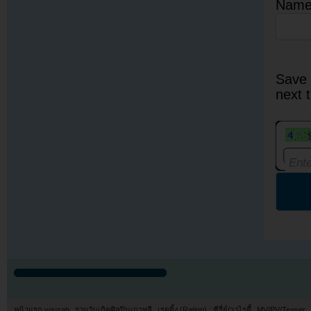
Nam
Save 
next 
หน้าแรก youzab
รวมวันเกิดศิลปินเกาหลี
เรตติ้ง (Rating) : ซีรี่ย์/วาไรตี้
MV/PV/Teaser