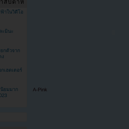
ำสัปดาห์
ฟ้าในวิดีโอ
ละมินะ
ะแยกตัวจาก
ดง
วกเฮดเตอร์
ามนิยมมาก
A-Pink
2023