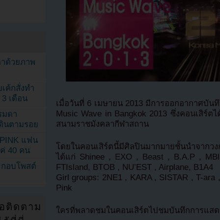
ตาด้วยภาพ
เค้กสั่งทำ
 3 เดือน
เมื่อวันที่ 6 เมษายน 2013 มีการออกอากาศบั
Music Wave in Bangkok 2013 ซึ่งคอนเสิร์ตได้
รรมดา
สนามราชมังคลากีฬาสถาน
ดเดินตามรอย
KPINK แฟน
โดยในคอนเสิร์ตนี้มีศิลปินมากมายชั้น
แค่ 40 คน
ได้แก่ Shinee , EXO , Beast , B.A.P , MBla
ระกอบโพสต์
FTIsland, BTOB , NU’EST , Airplane, B1A4
Girl groups: 2NE1 , KARA , SISTAR , T-ara 
Pink
่อติดตาม
ใครที่พลาดชมในคอนเสิร์ตไปชมบันทึกการแสดง