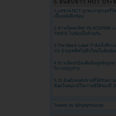
5 อันดับข่าว HOT ประจ
1.แฮชาน NCT ถูกพบว่าสูบบุหรี่ไฟ
เบื้องหลังฝึกซ้อม
2.ชาวเน็ตพบลิซ่า BLACKPINK แ
TWICE ไปช้อปปิ้งด้วยกัน
3.The Black Label กำลังเล็งที่จ
YG ย้ายอฟฟิศไปตึกใหม่ในฮันนัม
4.ชาวเน็ตปกป้องคิมมินจูหลังถูกพ
วิจารณ์รูปร่าง
5.10 อันดับคนดังชายที่ได้รับคว
ที่สุดในหมู่เกย์ในเกาหลีใต้ของปี 
Tweets by @KpopYouzab