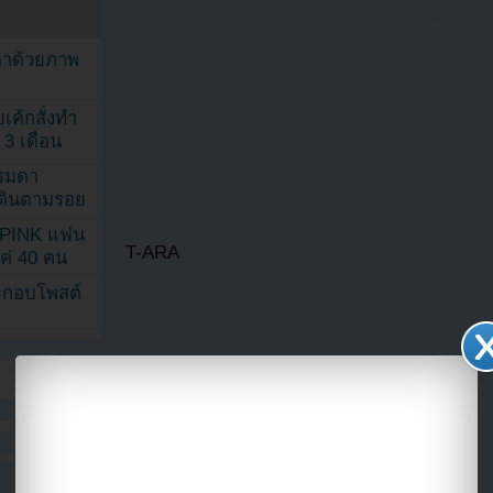
ตาด้วยภาพ
เค้กสั่งทำ
 3 เดือน
รรมดา
ดเดินตามรอย
KPINK แฟน
T-ARA
แค่ 40 คน
ระกอบโพสต์