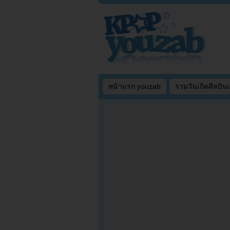
หน้าแรก youzab
รวมวันเกิดศิลปิน