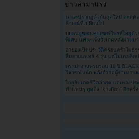
ข่าวล่ามาแรง
นานะปรากฏตัวกับลุคใหม่ สะดุด
ลักษณ์ที่เปลี่ยนไป
บยอนอูซอกเคยเซอร์ไพรส์ไอยูด้วย
พิเศษ แฟนๆเพิ่งสังเกตหลังผ่านมา
ฮายองเปิดประวัติครอบครัวไม่ธ
สืบสายแพทย์ 4 รุ่น แต่ไม่เคยคิ
ดราม่างานครบรอบ 10 ปี BLAC
วิจารณ์หนัก หลังจำกัดผู้ร่วมงาน
ไอยูอัปเดตชีวิตล่าสุด แต่เพลงป
ทำแฟนๆ พูดถึง “จางกีฮา” อีกครั้ง