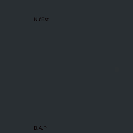
Nu’Est
B.A.P