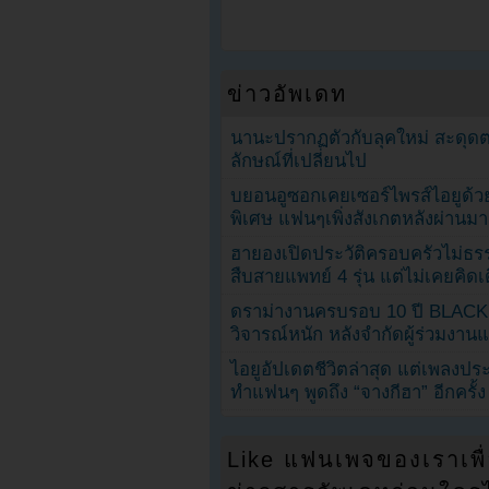
ข่าวอัพเดท
นานะปรากฏตัวกับลุคใหม่ สะดุด
ลักษณ์ที่เปลี่ยนไป
บยอนอูซอกเคยเซอร์ไพรส์ไอยูด้วย
พิเศษ แฟนๆเพิ่งสังเกตหลังผ่านมา
ฮายองเปิดประวัติครอบครัวไม่ธ
สืบสายแพทย์ 4 รุ่น แต่ไม่เคยคิ
ดราม่างานครบรอบ 10 ปี BLAC
วิจารณ์หนัก หลังจำกัดผู้ร่วมงาน
ไอยูอัปเดตชีวิตล่าสุด แต่เพลงป
ทำแฟนๆ พูดถึง “จางกีฮา” อีกครั้ง
Like แฟนเพจของเราเพื