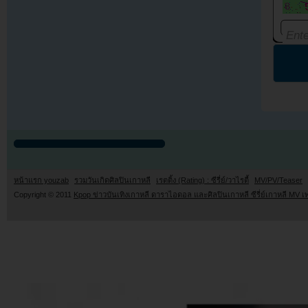
หน้าแรก youzab
รวมวันเกิดศิลปินเกาหลี
เรตติ้ง (Rating) : ซีรี่ย์/วาไรตี้
MV/PV/Teaser
Copyright © 2011
Kpop ข่าวบันเทิงเกาหลี ดาราไอดอล และศิลปินเกาหลี ซีรี่ย์เกาหลี MV เ