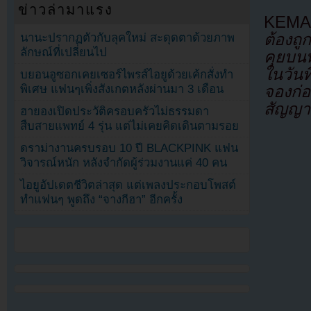
ข่าวล่ามาแรง
KEMA
ต้องถ
นานะปรากฏตัวกับลุคใหม่ สะดุดตาด้วยภาพ
ลักษณ์ที่เปลี่ยนไป
คุยบน
ในวันท
บยอนอูซอกเคยเซอร์ไพรส์ไอยูด้วยเค้กสั่งทำ
พิเศษ แฟนๆเพิ่งสังเกตหลังผ่านมา 3 เดือน
จองก่
สัญญา
ฮายองเปิดประวัติครอบครัวไม่ธรรมดา
สืบสายแพทย์ 4 รุ่น แต่ไม่เคยคิดเดินตามรอย
ดราม่างานครบรอบ 10 ปี BLACKPINK แฟน
วิจารณ์หนัก หลังจำกัดผู้ร่วมงานแค่ 40 คน
ไอยูอัปเดตชีวิตล่าสุด แต่เพลงประกอบโพสต์
ทำแฟนๆ พูดถึง “จางกีฮา” อีกครั้ง