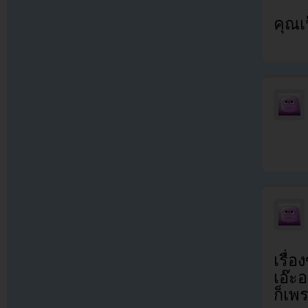
คุณเ
เรื่
เอ๊ะ
ก็เพร