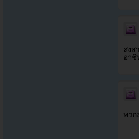
สงสา
อาชี
พวกส