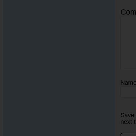
Com
Nam
Save 
next 