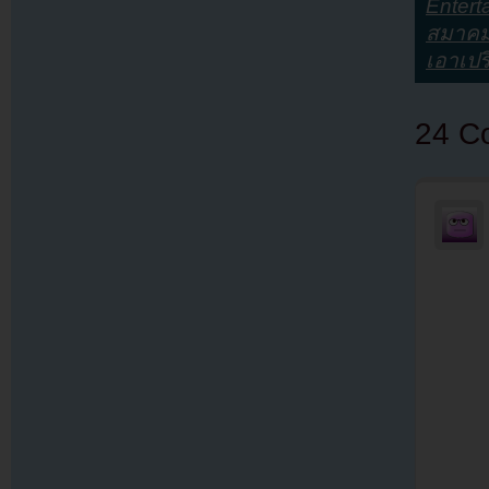
Entert
สมาคมก
เอาเปร
24 C