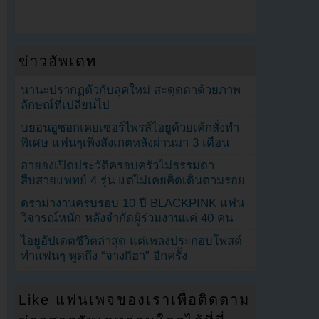
ข่าวอัพเดท
นานะปรากฏตัวกับลุคใหม่ สะดุดตาด้วยภาพ
ลักษณ์ที่เปลี่ยนไป
บยอนอูซอกเคยเซอร์ไพรส์ไอยูด้วยเค้กสั่งทำ
พิเศษ แฟนๆเพิ่งสังเกตหลังผ่านมา 3 เดือน
ฮายองเปิดประวัติครอบครัวไม่ธรรมดา
สืบสายแพทย์ 4 รุ่น แต่ไม่เคยคิดเดินตามรอย
ดราม่างานครบรอบ 10 ปี BLACKPINK แฟน
วิจารณ์หนัก หลังจำกัดผู้ร่วมงานแค่ 40 คน
ไอยูอัปเดตชีวิตล่าสุด แต่เพลงประกอบโพสต์
ทำแฟนๆ พูดถึง “จางกีฮา” อีกครั้ง
Like แฟนเพจของเราเพื่อติดตาม