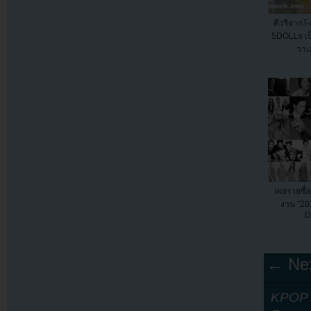
คิวริจากT-
5DOLLs เป็
วาเ
เผยรายชื่อ
งาน "2
D
← Nex
KPOP Y