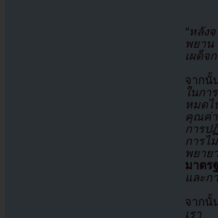
“หลังจ
พยาน 
เผด็จก
จากนั
ในการก
หมดไป
คุณค่า
การปฏ
การไม
พยาย
มาตร
และการ
จากนั
เรา เพ