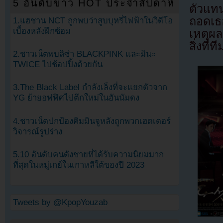
5 อันดับข่าว HOT ประจำสัปดาห์
ตัวแท
ถอดเธ
1.แฮชาน NCT ถูกพบว่าสูบบุหรี่ไฟฟ้าในวิดีโอ
เบื้องหลังฝึกซ้อม
เหตุผล
สิ่งที
2.ชาวเน็ตพบลิซ่า BLACKPINK และมินะ
TWICE ไปช้อปปิ้งด้วยกัน
3.The Black Label กำลังเล็งที่จะแยกตัวจาก
YG ย้ายอฟฟิศไปตึกใหม่ในฮันนัมดง
4.ชาวเน็ตปกป้องคิมมินจูหลังถูกพวกเฮดเตอร์
วิจารณ์รูปร่าง
5.10 อันดับคนดังชายที่ได้รับความนิยมมาก
ที่สุดในหมู่เกย์ในเกาหลีใต้ของปี 2023
Tweets by @KpopYouzab