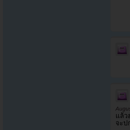
Augus
แล้ว
จะปก