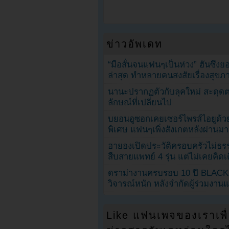
ข่าวอัพเดท
“มือสั่นจนแฟนๆเป็นห่วง” ฮันซึง
ล่าสุด ทำหลายคนสงสัยเรื่องสุขภ
นานะปรากฏตัวกับลุคใหม่ สะดุด
ลักษณ์ที่เปลี่ยนไป
บยอนอูซอกเคยเซอร์ไพรส์ไอยูด้วย
พิเศษ แฟนๆเพิ่งสังเกตหลังผ่านมา
ฮายองเปิดประวัติครอบครัวไม่ธ
สืบสายแพทย์ 4 รุ่น แต่ไม่เคยคิ
ดราม่างานครบรอบ 10 ปี BLAC
วิจารณ์หนัก หลังจำกัดผู้ร่วมงาน
Like แฟนเพจของเราเพื