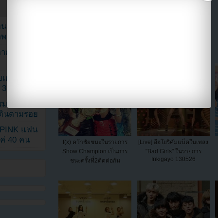
==>>
IG YOUZAB
แบ่งปัน link นี้ไปยัง
ยอนเผยภาพ
าพ
ตาด้วยภาพ
เค้กสั่งทำ
 3 เดือน
รรมดา
ดเดินตามรอย
KPINK แฟน
แค่ 40 คน
f(x) คว้าชัยชนะในรายการ
[Live] อีฮโยริคัมแบ็คในเพลง
Show Champion เป็นการ
"Bad Girls" ในรายการ
Inkigayo 130526
ชนะครั้งที่2ติดต่อกัน