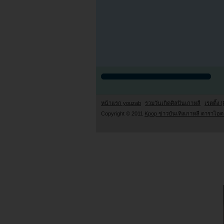
หน้าแรก youzab
รวมวันเกิดศิลปินเกาหลี
เรตติ้ง (
Copyright © 2011
Kpop ข่าวบันเทิงเกาหลี ดาราไอดอ