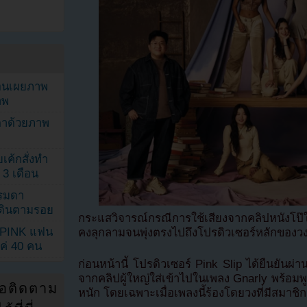
ยอนเผยภาพ
าพ
ตาด้วยภาพ
เค้กสั่งทำ
 3 เดือน
รรมดา
ดเดินตามรอย
กระแสวิจารณ์กรณีการใช้เสียงจากคลิปหนังโป
KPINK แฟน
คงลุกลามจนพุ่งตรงไปถึงโปรดิวเซอร์หลักของวง
แค่ 40 คน
ก่อนหน้านี้ โปรดิวเซอร์ Pink Slip ได้ยืนยันผ่า
จากคลิปผู้ใหญ่ใส่เข้าไปในเพลง Gnarly พร้อมพ
่อติดตาม
หนัก โดยเฉพาะเมื่อเพลงนี้ร้องโดยวงที่มีสมาชิกย