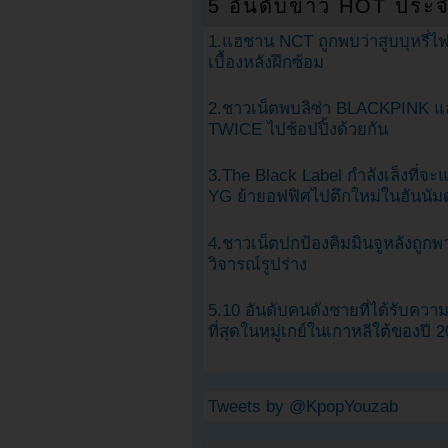
5 อันดับข่าว HOT ประจ
1.แฮชาน NCT ถูกพบว่าสูบบุหรี่ไฟ
เบื้องหลังฝึกซ้อม
2.ชาวเน็ตพบลิซ่า BLACKPINK แ
TWICE ไปช้อปปิ้งด้วยกัน
3.The Black Label กำลังเล็งที่จ
YG ย้ายอฟฟิศไปตึกใหม่ในฮันนัม
4.ชาวเน็ตปกป้องคิมมินจูหลังถูกพ
วิจารณ์รูปร่าง
5.10 อันดับคนดังชายที่ได้รับคว
ที่สุดในหมู่เกย์ในเกาหลีใต้ของปี 
Tweets by @KpopYouzab