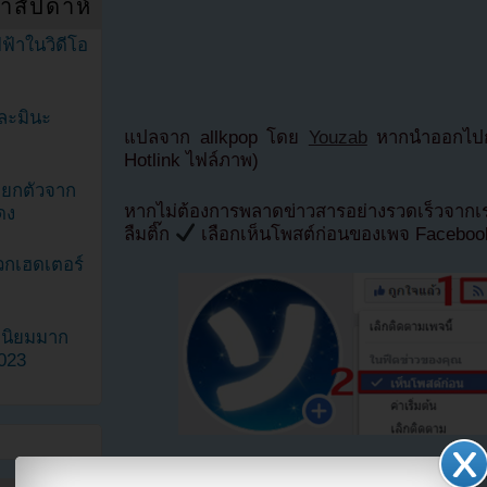
ำสัปดาห์
ฟ้าในวิดีโอ
ละมินะ
แปลจาก allkpop โดย
Youzab
หากนำออกไปกร
Hotlink ไฟล์ภาพ)
ะแยกตัวจาก
หากไม่ต้องการพลาดข่าวสารอย่างรวดเร็วจาก
ดง
ลืมติ๊ก
เลือกเห็นโพสต์ก่อนของเพจ Facebo
วกเฮดเตอร์
ามนิยมมาก
2023
ตอนนี้แฟนๆสามารถติดตามเราได้อีกช่องทางสา