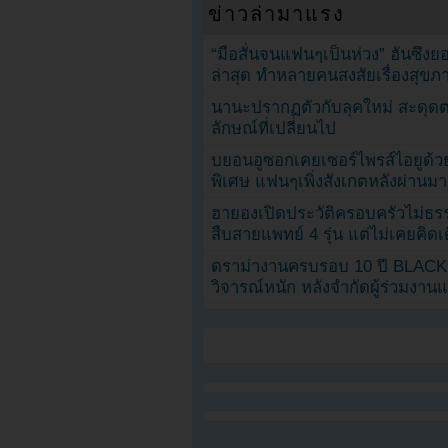
ข่าวล่ามาแรง
“มือสั่นจนแฟนๆเป็นห่วง” ฮันซึง
ล่าสุด ทำหลายคนสงสัยเรื่องสุขภ
นานะปรากฏตัวกับลุคใหม่ สะดุด
ลักษณ์ที่เปลี่ยนไป
บยอนอูซอกเคยเซอร์ไพรส์ไอยูด้วย
พิเศษ แฟนๆเพิ่งสังเกตหลังผ่านมา
ฮายองเปิดประวัติครอบครัวไม่ธ
สืบสายแพทย์ 4 รุ่น แต่ไม่เคยคิ
ดราม่างานครบรอบ 10 ปี BLAC
วิจารณ์หนัก หลังจำกัดผู้ร่วมงาน