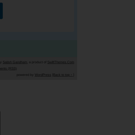
by
Satish Gandham
, a product of
SwiftThemes.Com
ents (RSS)
powered by
WordPress
[Back to top ↑ ]