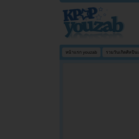
หน้าแรก youzab
รวมวันเกิดศิลปิน