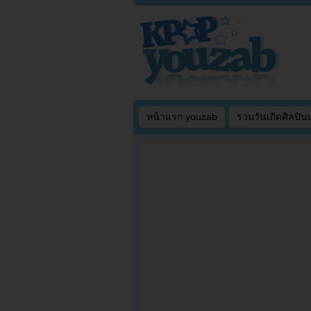
หน้าแรก youzab
รวมวันเกิดศิลปิน