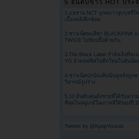
5 อันดับข่าว HOT ประจ
1.แฮชาน NCT ถูกพบว่าสูบบุหรี่ไฟ
เบื้องหลังฝึกซ้อม
2.ชาวเน็ตพบลิซ่า BLACKPINK แ
TWICE ไปช้อปปิ้งด้วยกัน
3.The Black Label กำลังเล็งที่จ
YG ย้ายอฟฟิศไปตึกใหม่ในฮันนัม
4.ชาวเน็ตปกป้องคิมมินจูหลังถูกพ
วิจารณ์รูปร่าง
5.10 อันดับคนดังชายที่ได้รับคว
ที่สุดในหมู่เกย์ในเกาหลีใต้ของปี 
Tweets by @KpopYouzab