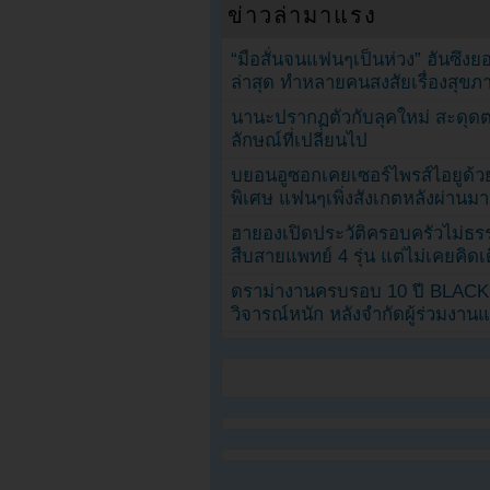
ข่าวล่ามาแรง
“มือสั่นจนแฟนๆเป็นห่วง” ฮันซึง
ล่าสุด ทำหลายคนสงสัยเรื่องสุขภ
นานะปรากฏตัวกับลุคใหม่ สะดุด
ลักษณ์ที่เปลี่ยนไป
บยอนอูซอกเคยเซอร์ไพรส์ไอยูด้วย
พิเศษ แฟนๆเพิ่งสังเกตหลังผ่านมา
ฮายองเปิดประวัติครอบครัวไม่ธ
สืบสายแพทย์ 4 รุ่น แต่ไม่เคยคิ
ดราม่างานครบรอบ 10 ปี BLAC
วิจารณ์หนัก หลังจำกัดผู้ร่วมงาน