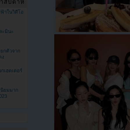
ำสัปดาห์
ฟ้าในวิดีโอ
ละมินะ
ะแยกตัวจาก
ดง
วกเฮดเตอร์
ามนิยมมาก
2023