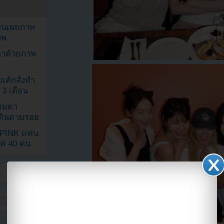
ยอนเผยภาพ
าพ
ตาด้วยภาพ
เค้กสั่งทำ
 3 เดือน
รรมดา
ดเดินตามรอย
KPINK แฟน
แค่ 40 คน