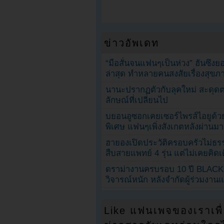
ข่าวอัพเดท
“มือสั่นจนแฟนๆเป็นห่วง” ฮันซึง
ล่าสุด ทำหลายคนสงสัยเรื่องสุขภ
นานะปรากฏตัวกับลุคใหม่ สะดุด
ลักษณ์ที่เปลี่ยนไป
บยอนอูซอกเคยเซอร์ไพรส์ไอยูด้วย
พิเศษ แฟนๆเพิ่งสังเกตหลังผ่านมา
ฮายองเปิดประวัติครอบครัวไม่ธ
สืบสายแพทย์ 4 รุ่น แต่ไม่เคยคิ
ดราม่างานครบรอบ 10 ปี BLAC
วิจารณ์หนัก หลังจำกัดผู้ร่วมงาน
Like แฟนเพจของเราเพื