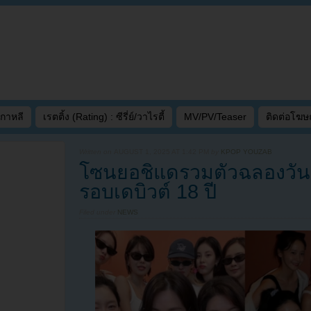
เกาหลี
เรตติ้ง (Rating) : ซีรี่ย์/วาไรตี้
MV/PV/Teaser
ติดต่อโฆ
Written on
AUGUST 1, 2025 AT 1:42 PM
by
KPOP YOUZAB
โซนยอชิแดรวมตัวฉลองวันเ
รอบเดบิวต์ 18 ปี
Filed under
NEWS