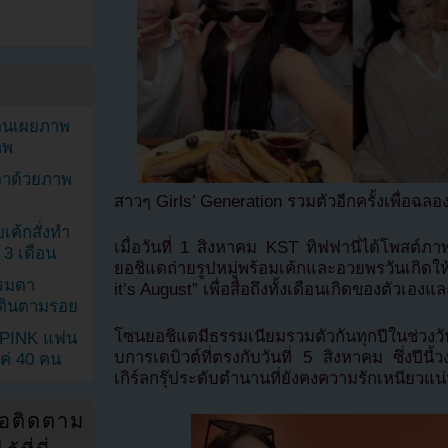
ยอนเผยภาพ
าพ
ตาด้วยภาพ
สาวๆ Girls’ Generation รวมตัวอีกครั้งเพื่อฉลอง
เค้กสั่งทำ
เมื่อวันที่ 1 สิงหาคม KST ทิฟฟานี่ได้โพสต์
 3 เดือน
ยอชิแดถ่ายรูปหมู่พร้อมเค้กและอวยพรวันเกิด
รรมดา
it’s August” เพื่อสื่อถึงทั้งเดือนเกิดของตัวเ
ดเดินตามรอย
โซนยอชิแดมีธรรมเนียมรวมตัวกันทุกปีในช่วงวั
KPINK แฟน
บการเดบิวต์ที่ตรงกับวันที่ 5 สิงหาคม ซึ่งปีนี
แค่ 40 คน
เกิร์ลกรุ๊ประดับตำนานที่ยังคงความรักเหนียวแน่
่อติดตาม