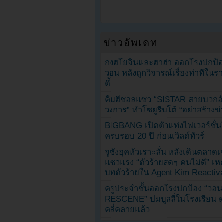
ข่าวอัพเดท
กงฮโยจินและฮาฮ่า ออกโรงปกป้อ
วอน หลังถูกวิจารณ์เรื่องท่าทีใน
ตี้
คิมฮีชอลแซว “SISTAR สายบวกอั
วงการ” ทำโซยูรีบโต้ “อย่าสร้างข่
BIGBANG เปิดตัวแท่งไฟเวอร์ชั่
ครบรอบ 20 ปี ก่อนเวิลด์ทัวร์
จูซังอุคหัวเราะลั่น หลังเดินตลาด
แซวแรง “ตัวร้ายสุดๆ คนไม่ดี” เห
บทตัวร้ายใน Agent Kim Reactiv
ครูประจำชั้นออกโรงปกป้อง “วอน
RESCENE” ปมบูลลี่ในโรงเรียน 
คลี่คลายแล้ว