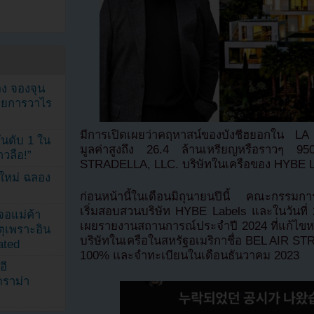
ง จองจุน
รายการวาไร
มีการเปิดเผยว่าคฤหาสน์ของบังชีฮยอกใน LA ที่
นดับ 1 ใน
มูลค่าสูงถึง 26.4 ล้านเหรียญหรือราวๆ 9
าวลือ!”
STRADELLA, LLC. บริษัทในเครือของ HYBE L
นใหม่ ฉลอง
ก่อนหน้านี้ในเดือนมิถุนายนปีนี้ คณะกรรมการก
เริ่มสอบสวนบริษัท HYBE Labels และในวันท
เจอแม่ค้า
เผยรายงานสถานการณ์ประจำปี 2024 ที่แก้ไขหล
ตุเพราะอิน
บริษัทในเครือในสหรัฐอเมริกาชื่อ BEL AIR STR
ated
100% และจำทะเบียนในเดือนธันวาคม 2023
อี
ดราม่า