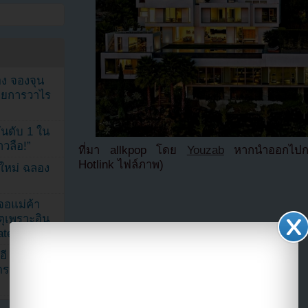
ง จองจุน
รายการวาไร
นดับ 1 ใน
าวลือ!”
ที่มา allkpop โดย
Youzab
หากนำออกไปกรุ
Hotlink ไฟล์ภาพ)
นใหม่ ฉลอง
เจอแม่ค้า
ตุเพราะอิน
ated
อี
ดราม่า