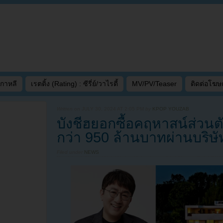
เกาหลี
เรตติ้ง (Rating) : ซีรี่ย์/วาไรตี้
MV/PV/Teaser
ติดต่อโฆ
Written on
JULY 30, 2024 AT 2:05 PM
by
KPOP YOUZAB
บังชีฮยอกซื้อคฤหาสน์ส่วนต
กว่า 950 ล้านบาทผ่านบริ
Filed under
NEWS