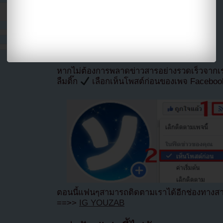
หากไม่ต้องการพลาดข่าวสารอย่างรวดเร็วจาก
ลืมติ๊ก
เลือกเห็นโพสต์ก่อนของเพจ Facebo
ตอนนี้แฟนๆสามารถติดตามเราได้อีกช่องทางสา
==>>
IG YOUZAB