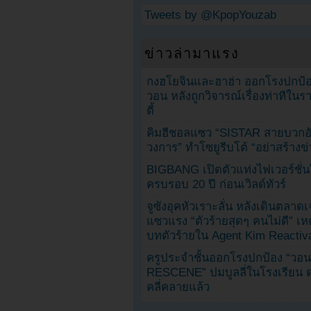
Tweets by @KpopYouzab
ข่าวล่ามาแรง
กงฮโยจินและฮาฮ่า ออกโรงปกป้อ
วอน หลังถูกวิจารณ์เรื่องท่าทีใน
ตี้
คิมฮีชอลแซว “SISTAR สายบวกอั
วงการ” ทำโซยูรีบโต้ “อย่าสร้างข่
BIGBANG เปิดตัวแท่งไฟเวอร์ชั่
ครบรอบ 20 ปี ก่อนเวิลด์ทัวร์
จูซังอุคหัวเราะลั่น หลังเดินตลาด
แซวแรง “ตัวร้ายสุดๆ คนไม่ดี” เห
บทตัวร้ายใน Agent Kim Reactiv
ครูประจำชั้นออกโรงปกป้อง “วอน
RESCENE” ปมบูลลี่ในโรงเรียน 
คลี่คลายแล้ว