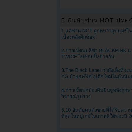
5 อันดับข่าว HOT ประจ
1.แฮชาน NCT ถูกพบว่าสูบบุหรี่ไฟ
เบื้องหลังฝึกซ้อม
2.ชาวเน็ตพบลิซ่า BLACKPINK แ
TWICE ไปช้อปปิ้งด้วยกัน
3.The Black Label กำลังเล็งที่จ
YG ย้ายอฟฟิศไปตึกใหม่ในฮันนัม
4.ชาวเน็ตปกป้องคิมมินจูหลังถูกพ
วิจารณ์รูปร่าง
5.10 อันดับคนดังชายที่ได้รับคว
ที่สุดในหมู่เกย์ในเกาหลีใต้ของปี 