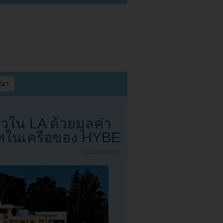
ษณา
ัวใน LA ด้วยมูลค่า
ษัทในเครือของ HYBE
{
NO COMMENTS
}