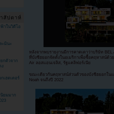
ำสัปดาห์
ฟ้าในวิดีโอ
ละมินะ
หลังจากพบรายงานมีการคาดเดาว่าบริษัท BEL 
ที่บังชีฮยอกจัดตั้งในอเมริกาเพื่อซื้อคฤหาสน์ด้
ะแยกตัวจาก
Air ลอสแอนเจลิส, รัฐแคลิฟอร์เนีย
ดง
ขณะเดียวกันคฤหาสน์ส่วนตัวของบังชีฮยอกใน
วกเฮดเตอร์
Noah จนถึงปี 2022
ามนิยมมาก
2023