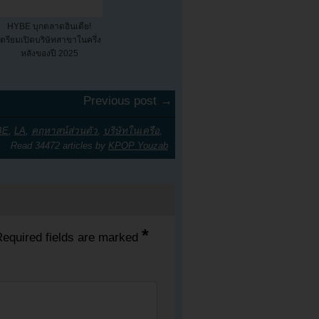
HYBE บุกตลาดอินเดีย!
เตรียมเปิดบริษัทสาขาในครึ่ง
หลังของปี 2025
Previous post →
BE
,
LA
,
คฤหาสน์ส่วนตัว
,
บริษัทในเครือ
,
Read 34472 articles by
KPOP Youzab
*
equired fields are marked