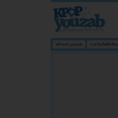
หน้าแรก youzab
รวมวันเกิดศิลปิน