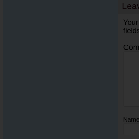
Lea
Your
fiel
Com
Nam