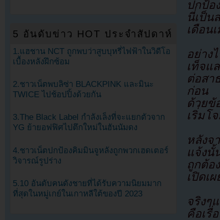
ปกป้อ
นี่เป็น
เดือน
5 อันดับข่าว HOT ประจำสัปดาห์
1.แฮชาน NCT ถูกพบว่าสูบบุหรี่ไฟฟ้าในวิดีโอ
อย่าง
เบื้องหลังฝึกซ้อม
เท็จแล
ต่อสาธ
2.ชาวเน็ตพบลิซ่า BLACKPINK และมินะ
ก่อน พ
TWICE ไปช้อปปิ้งด้วยกัน
ด้วยข
เริ่มโ
3.The Black Label กำลังเล็งที่จะแยกตัวจาก
YG ย้ายอฟฟิศไปตึกใหม่ในฮันนัมดง
หลังจาก
4.ชาวเน็ตปกป้องคิมมินจูหลังถูกพวกเฮดเตอร์
แจ้งนั
วิจารณ์รูปร่าง
ถูกต้
เปิดเผ
5.10 อันดับคนดังชายที่ได้รับความนิยมมาก
ที่สุดในหมู่เกย์ในเกาหลีใต้ของปี 2023
จริงๆแ
คือเรื่