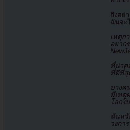
พวกเข
ถึงอย่
ฉันจะไ
เหตุกา
อยาก
NewJea
ที่น่า
ที่ดีที่
บางคน
มีเหตุ
โลกใบน
ฉันหว
วงการ