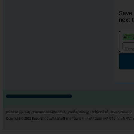
Save 
next 
หน้าแรก youzab
รวมวันเกิดศิลปินเกาหลี
เรตติ้ง (Rating) : ซีรี่ย์/วาไรตี้
MV/PV/Teaser
Copyright © 2011
Kpop ข่าวบันเทิงเกาหลี ดาราไอดอล และศิลปินเกาหลี ซีรี่ย์เกาหลี MV เ