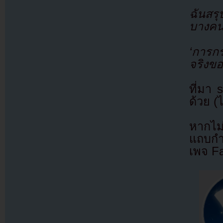
ฉันสรุ
บางคน
‘การกร
จริงของ
ที่มา
ด้วย (
หากไม
แถบกำล
เพจ F