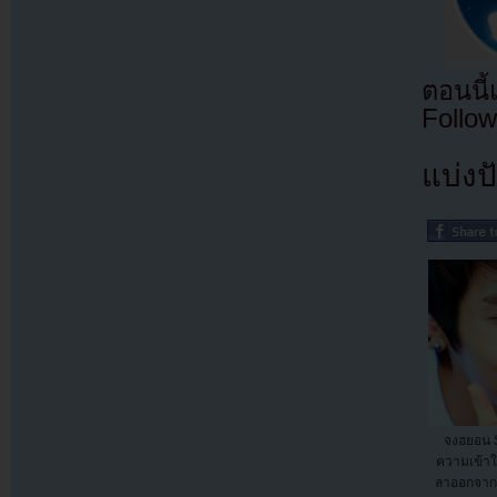
ตอนนี
Follow
แบ่งปั
จงฮยอน S
ความเข้าใจ
ลาออกจาก