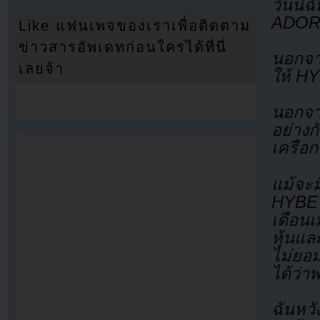
วันนี
ADO
Like แฟนเพจของเราเพื่อติดตาม
ข่าวสารอัพเดทก่อนใครได้ที่นี่
นอกจาก
เลยจ้า
ให้ H
นอกจา
อย่าง
เครือ
แม้จะ
HYBE ซ
เดือนเ
หุ้นแล
ไม่ยอม
ได้ว่า
ฉันหว