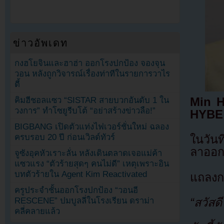
ข่าวอัพเดท
กงฮโยจินและฮาฮ่า ออกโรงปกป้อง จองจุน
วอน หลังถูกวิจารณ์เรื่องท่าทีในรายการวาไร
ตี้
คิมฮีชอลแซว “SISTAR สายบวกอันดับ 1 ใน
Min H
วงการ” ทำโซยูรีบโต้ “อย่าสร้างข่าวลือ!”
HYBE
BIGBANG เปิดตัวแท่งไฟเวอร์ชั่นใหม่ ฉลอง
ครบรอบ 20 ปี ก่อนเวิลด์ทัวร์
ในวัน
ลาออก
จูซังอุคหัวเราะลั่น หลังเดินตลาดเจอแม่ค้า
แซวแรง “ตัวร้ายสุดๆ คนไม่ดี” เหตุเพราะอิน
บทตัวร้ายใน Agent Kim Reactivated
แถลงก
ครูประจำชั้นออกโรงปกป้อง “วอนอี
“สวัสดี
RESCENE” ปมบูลลี่ในโรงเรียน ดราม่า
คลี่คลายแล้ว