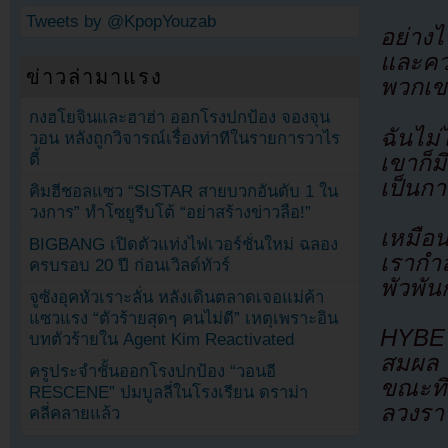
Tweets by @KpopYouzab
อย่าง
และควา
ข่าวล่ามาแรง
พวกเขา
กงฮโยจินและฮาฮ่า ออกโรงปกป้อง จองจุน
ฉันไม่
วอน หลังถูกวิจารณ์เรื่องท่าทีในรายการวาไร
เขาก็ม
ตี้
เป็นกา
คิมฮีชอลแซว “SISTAR สายบวกอันดับ 1 ใน
วงการ” ทำโซยูรีบโต้ “อย่าสร้างข่าวลือ!”
เหมือ
BIGBANG เปิดตัวแท่งไฟเวอร์ชั่นใหม่ ฉลอง
เรากำล
ครบรอบ 20 ปี ก่อนเวิลด์ทัวร์
พัวพันก
จูซังอุคหัวเราะลั่น หลังเดินตลาดเจอแม่ค้า
แซวแรง “ตัวร้ายสุดๆ คนไม่ดี” เหตุเพราะอิน
HYBE 
บทตัวร้ายใน Agent Kim Reactivated
สมผล ก
ครูประจำชั้นออกโรงปกป้อง “วอนอี
ขณะที
RESCENE” ปมบูลลี่ในโรงเรียน ดราม่า
ลวงรา
คลี่คลายแล้ว