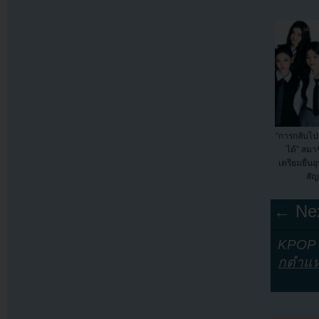
“การกลับไป
ได้” สม
เตรียมยื่น
สั
← Nex
KPOP Y
กตำแห