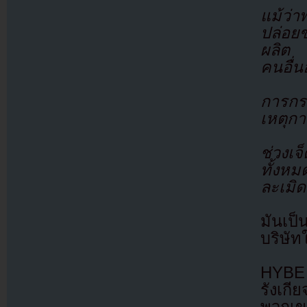
แม้ว่
ปล่อยข
ผลิต 
คนอื่น
การก
เหตุกา
ช่วงเจ
ทั้งห
ละเมิด
มันเป็
บริษัท
HYBE เ
รังเกี