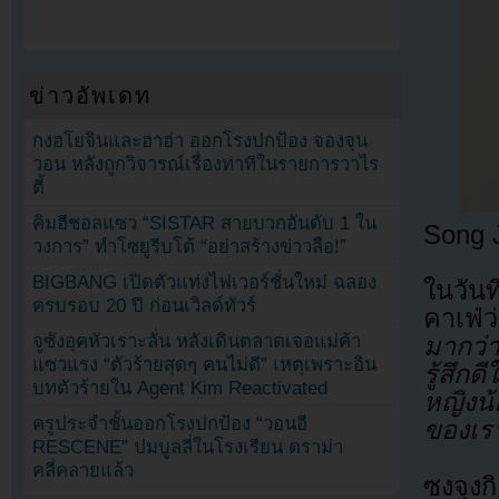
ข่าวอัพเดท
กงฮโยจินและฮาฮ่า ออกโรงปกป้อง จองจุน
วอน หลังถูกวิจารณ์เรื่องท่าทีในรายการวาไร
ตี้
คิมฮีชอลแซว “SISTAR สายบวกอันดับ 1 ใน
Song 
วงการ” ทำโซยูรีบโต้ “อย่าสร้างข่าวลือ!”
BIGBANG เปิดตัวแท่งไฟเวอร์ชั่นใหม่ ฉลอง
ในวัน
ครบรอบ 20 ปี ก่อนเวิลด์ทัวร์
คาเฟ
จูซังอุคหัวเราะลั่น หลังเดินตลาดเจอแม่ค้า
มากว่า
แซวแรง “ตัวร้ายสุดๆ คนไม่ดี” เหตุเพราะอิน
รู้สึก
บทตัวร้ายใน Agent Kim Reactivated
หญิงน้
ครูประจำชั้นออกโรงปกป้อง “วอนอี
ของเร
RESCENE” ปมบูลลี่ในโรงเรียน ดราม่า
คลี่คลายแล้ว
ซงจุง