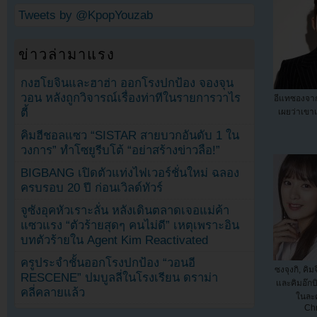
Tweets by @KpopYouzab
ข่าวล่ามาแรง
กงฮโยจินและฮาฮ่า ออกโรงปกป้อง จองจุน
วอน หลังถูกวิจารณ์เรื่องท่าทีในรายการวาไร
อีแทซองจาก
ตี้
เผยว่าเขา
คิมฮีชอลแซว “SISTAR สายบวกอันดับ 1 ใน
วงการ” ทำโซยูรีบโต้ “อย่าสร้างข่าวลือ!”
BIGBANG เปิดตัวแท่งไฟเวอร์ชั่นใหม่ ฉลอง
ครบรอบ 20 ปี ก่อนเวิลด์ทัวร์
จูซังอุคหัวเราะลั่น หลังเดินตลาดเจอแม่ค้า
แซวแรง “ตัวร้ายสุดๆ คนไม่ดี” เหตุเพราะอิน
บทตัวร้ายใน Agent Kim Reactivated
ครูประจำชั้นออกโรงปกป้อง “วอนอี
ซงจุงกิ, คิ
RESCENE” ปมบูลลี่ในโรงเรียน ดราม่า
และคิมอ๊กบ
คลี่คลายแล้ว
ในละ
Chr