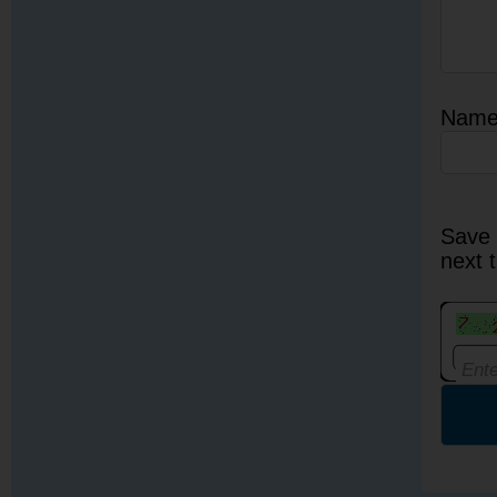
Nam
Save 
next 