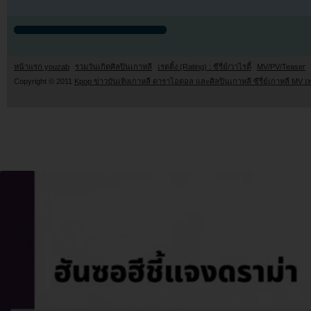
หน้าแรก youzab
รวมวันเกิดศิลปินเกาหลี
เรตติ้ง (Rating) : ซีรี่ย์/วาไรตี้
MV/PV/Teaser
Copyright © 2011
Kpop ข่าวบันเทิงเกาหลี ดาราไอดอล และศิลปินเกาหลี ซีรี่ย์เกาหลี MV เ