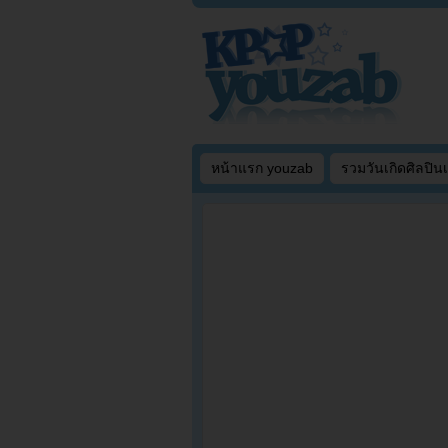
หน้าแรก youzab
รวมวันเกิดศิลปิน