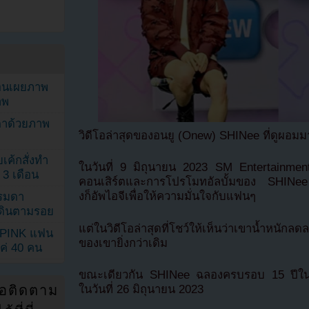
ยอนเผยภาพ
าพ
ตาด้วยภาพ
วิดีโอล่าสุดของอนยู (Onew) SHINee ที่ดูผอม
เค้กสั่งทำ
ในวันที่ 9 มิถุนายน 2023 SM Entertainmen
 3 เดือน
คอนเสิร์ตและการโปรโมทอัลบั้มของ SHINee 
งก็อัพไอจีเพื่อให้ความมั่นใจกับแฟนๆ
รรมดา
ดเดินตามรอย
แต่ในวิดีโอล่าสุดที่โชว์ให้เห็นว่าเขาน้ำหนั
KPINK แฟน
ของเขายิ่งกว่าเดิม
แค่ 40 คน
ขณะเดียวกัน SHINee ฉลองครบรอบ 15 ปีในปีนี้
ในวันที่ 26 มิถุนายน 2023
่อติดตาม