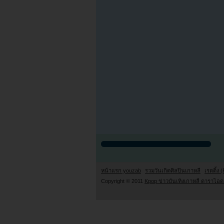
หน้าแรก youzab
รวมวันเกิดศิลปินเกาหลี
เรตติ้ง (
Copyright © 2011
Kpop ข่าวบันเทิงเกาหลี ดาราไอดอ