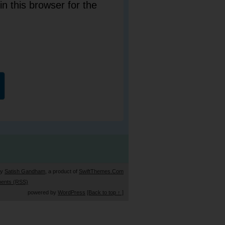
n this browser for the
by
Satish Gandham
, a product of
SwiftThemes.Com
ents (RSS)
powered by
WordPress
[Back to top ↑ ]