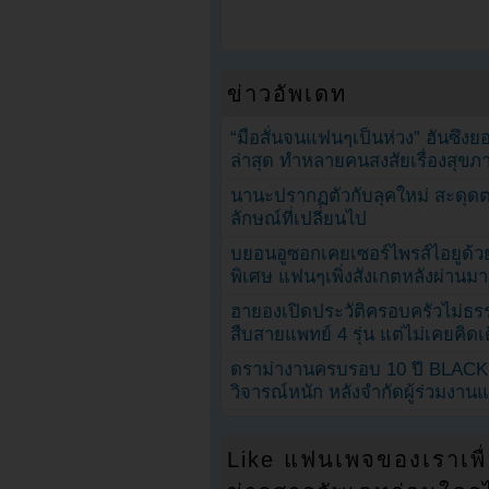
ข่าวอัพเดท
“มือสั่นจนแฟนๆเป็นห่วง” ฮันซึง
ล่าสุด ทำหลายคนสงสัยเรื่องสุขภ
นานะปรากฏตัวกับลุคใหม่ สะดุด
ลักษณ์ที่เปลี่ยนไป
บยอนอูซอกเคยเซอร์ไพรส์ไอยูด้วย
พิเศษ แฟนๆเพิ่งสังเกตหลังผ่านมา
ฮายองเปิดประวัติครอบครัวไม่ธ
สืบสายแพทย์ 4 รุ่น แต่ไม่เคยคิ
ดราม่างานครบรอบ 10 ปี BLAC
วิจารณ์หนัก หลังจำกัดผู้ร่วมงาน
Like แฟนเพจของเราเพื