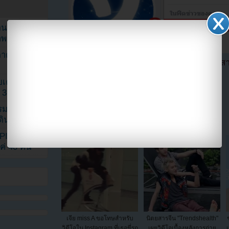
ยอนเผยภาพ
าพ
ตาด้วยภาพ
ตอนนี้แฟนๆสามารถติดตามเราได้อีกช่องทางสา
==>>
IG YOUZAB
เค้กสั่งทำ
 3 เดือน
แบ่งปัน link นี้ไปยัง
รรมดา
ดเดินตามรอย
KPINK แฟน
แค่ 40 คน
เจีย miss A ขอโทษสำหรับ
นิตยสารจีน "Trendshealth"
วิดีโอใน Instagram ที่เธอขี่รถ
เผยวิดีโอเบื้องหลังการถ่าย