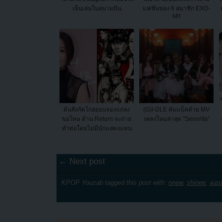
เข็นเล่นในสนามบิน
แฟชั่นของ 6 สมาชิก EXO-
M!!
ต้นสังกัดโกฮยอนจองแถลง
(G)I-DLE คัมแบ็คด้วย MV
ขอโทษ ด้าน Return จะถ่าย
เพลงใหม่ล่าสุด "Senorita"
ทำต่อโดยไม่มีนักแสดงแทน
← Next post
KPOP Youzab tagged this post with:
onew
,
shinee
,
ผอม