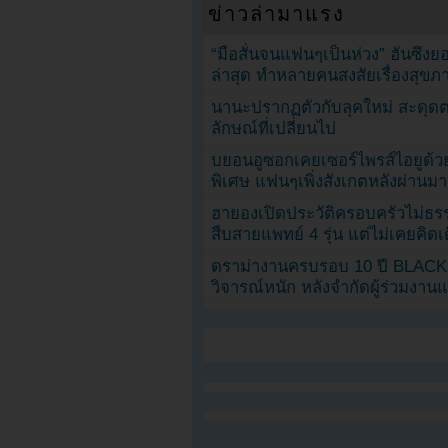
ข่าวล่ามาแรง
“มือสั่นจนแฟนๆเป็นห่วง” ฮันซึง
ล่าสุด ทำหลายคนสงสัยเรื่องสุขภ
นานะปรากฏตัวกับลุคใหม่ สะดุด
ลักษณ์ที่เปลี่ยนไป
บยอนอูซอกเคยเซอร์ไพรส์ไอยูด้วย
พิเศษ แฟนๆเพิ่งสังเกตหลังผ่านมา
ฮายองเปิดประวัติครอบครัวไม่ธ
สืบสายแพทย์ 4 รุ่น แต่ไม่เคยคิ
ดราม่างานครบรอบ 10 ปี BLAC
วิจารณ์หนัก หลังจำกัดผู้ร่วมงาน