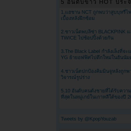
5 อันดับข่าว HOT ประจ
1.แฮชาน NCT ถูกพบว่าสูบบุหรี่ไฟ
เบื้องหลังฝึกซ้อม
2.ชาวเน็ตพบลิซ่า BLACKPINK แ
TWICE ไปช้อปปิ้งด้วยกัน
3.The Black Label กำลังเล็งที่จ
YG ย้ายอฟฟิศไปตึกใหม่ในฮันนัม
4.ชาวเน็ตปกป้องคิมมินจูหลังถูกพ
วิจารณ์รูปร่าง
5.10 อันดับคนดังชายที่ได้รับคว
ที่สุดในหมู่เกย์ในเกาหลีใต้ของปี 
Tweets by @KpopYouzab