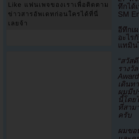
Like แฟนเพจของเราเพื่อติดตาม
ทึกได้
SM En
ข่าวสารอัพเดทก่อนใครได้ที่นี่
เลยจ้า
อีทึกเ
อะไรก
แทมินไ
“สวัส
รางวั
Award
เดินท
ผมมีป
นี้โด
ที่สา
ครับ
ผมขอบ
และคน