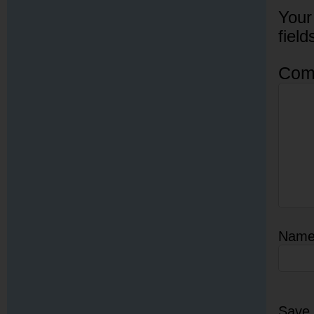
Your
fiel
Com
Nam
Save 