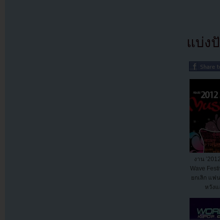
แบ่งปั
งาน ’201
Wave Festi
ยกเลิก แฟนค
หวังแ