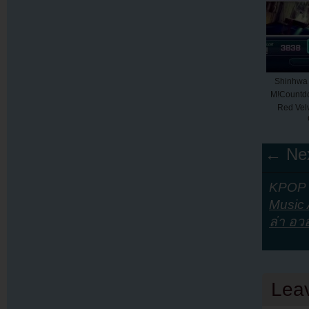
Shinhwa
M!Countd
Red Velv
← Nex
KPOP Y
Music A
ล่า อว
Lea