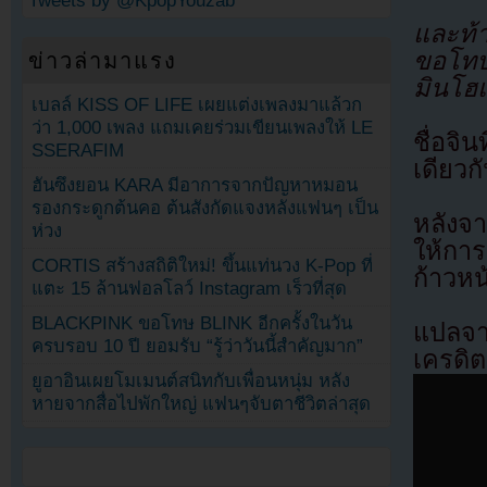
Tweets by @KpopYouzab
และท้า
ขอโทษจ
ข่าวล่ามาแรง
มินโฮ
เบลล์ KISS OF LIFE เผยแต่งเพลงมาแล้วก
ว่า 1,000 เพลง แถมเคยร่วมเขียนเพลงให้ LE
ชื่อจิ
SSERAFIM
เดียวก
ฮันซึงยอน KARA มีอาการจากปัญหาหมอน
รองกระดูกต้นคอ ต้นสังกัดแจงหลังแฟนๆ เป็น
หลังจ
ห่วง
ให้กา
CORTIS สร้างสถิติใหม่! ขึ้นแท่นวง K-Pop ที่
ก้าวหน
แตะ 15 ล้านฟอลโลว์ Instagram เร็วที่สุด
BLACKPINK ขอโทษ BLINK อีกครั้งในวัน
แปลจ
ครบรอบ 10 ปี ยอมรับ “รู้ว่าวันนี้สำคัญมาก”
เครดิต
ยูอาอินเผยโมเมนต์สนิทกับเพื่อนหนุ่ม หลัง
หายจากสื่อไปพักใหญ่ แฟนๆจับตาชีวิตล่าสุด