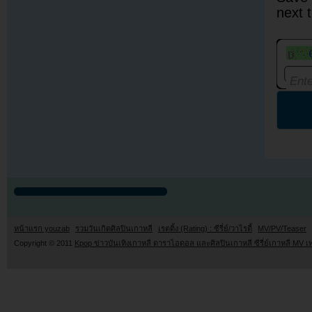
next 
หน้าแรก youzab
รวมวันเกิดศิลปินเกาหลี
เรตติ้ง (Rating) : ซีรี่ย์/วาไรตี้
MV/PV/Teaser
Copyright © 2011
Kpop ข่าวบันเทิงเกาหลี ดาราไอดอล และศิลปินเกาหลี ซีรี่ย์เกาหลี MV เ