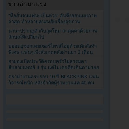
ข่าวล่ามาแรง
“มือสั่นจนแฟนๆเป็นห่วง” ฮันซึงยอนเผยภาพ
ล่าสุด ทำหลายคนสงสัยเรื่องสุขภาพ
นานะปรากฏตัวกับลุคใหม่ สะดุดตาด้วยภาพ
ลักษณ์ที่เปลี่ยนไป
บยอนอูซอกเคยเซอร์ไพรส์ไอยูด้วยเค้กสั่งทำ
พิเศษ แฟนๆเพิ่งสังเกตหลังผ่านมา 3 เดือน
ฮายองเปิดประวัติครอบครัวไม่ธรรมดา
สืบสายแพทย์ 4 รุ่น แต่ไม่เคยคิดเดินตามรอย
ดราม่างานครบรอบ 10 ปี BLACKPINK แฟน
วิจารณ์หนัก หลังจำกัดผู้ร่วมงานแค่ 40 คน