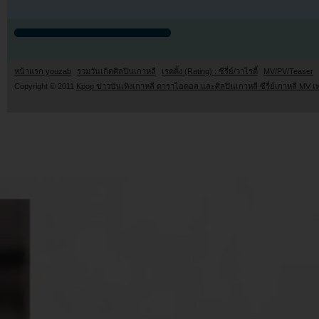
หน้าแรก youzab
รวมวันเกิดศิลปินเกาหลี
เรตติ้ง (Rating) : ซีรี่ย์/วาไรตี้
MV/PV/Teaser
Copyright © 2011
Kpop ข่าวบันเทิงเกาหลี ดาราไอดอล และศิลปินเกาหลี ซีรี่ย์เกาหลี MV เ