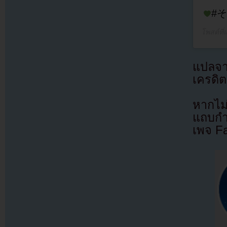
#そ
โพสต์ที
แปลจ
เครดิต
หากไม
แถบกำล
เพจ F