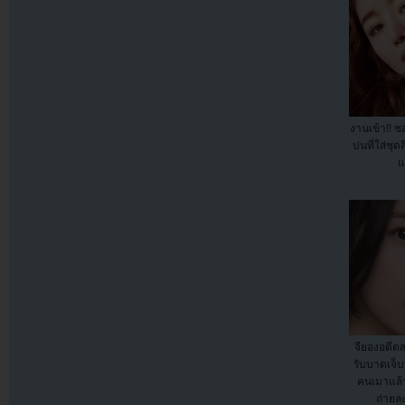
งานเข้า!! 
บ่นที่ใส่ชุ
แ
จียองอดีต
รับบาดเจ็
คนเมาแล้
ถ่ายล