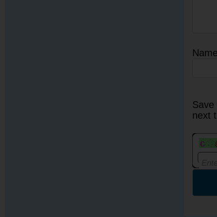
Nam
Save 
next 