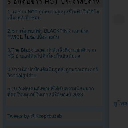
5 อันดับข่าว HOT ประจำสัปดาห์
1.แฮชาน NCT ถูกพบว่าสูบบุหรี่ไฟฟ้าในวิดีโอ
เบื้องหลังฝึกซ้อม
2.ชาวเน็ตพบลิซ่า BLACKPINK และมินะ
TWICE ไปช้อปปิ้งด้วยกัน
3.The Black Label กำลังเล็งที่จะแยกตัวจาก
YG ย้ายอฟฟิศไปตึกใหม่ในฮันนัมดง
4.ชาวเน็ตปกป้องคิมมินจูหลังถูกพวกเฮดเตอร์
วิจารณ์รูปร่าง
5.10 อันดับคนดังชายที่ได้รับความนิยมมาก
ที่สุดในหมู่เกย์ในเกาหลีใต้ของปี 2023
ดูโพส
Tweets by @KpopYouzab