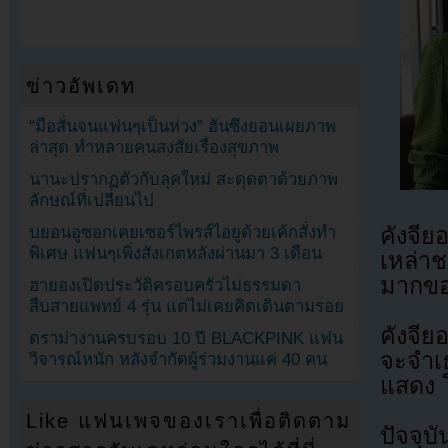
ข่าวอัพเดท
“มือสั่นจนแฟนๆเป็นห่วง” ฮันซึงยอนเผยภาพ
ล่าสุด ทำหลายคนสงสัยเรื่องสุขภาพ
นานะปรากฏตัวกับลุคใหม่ สะดุดตาด้วยภาพ
ลักษณ์ที่เปลี่ยนไป
คังจี
บยอนอูซอกเคยเซอร์ไพรส์ไอยูด้วยเค้กสั่งทำ
พิเศษ แฟนๆเพิ่งสังเกตหลังผ่านมา 3 เดือน
เหล่าช
มากขอ
ฮายองเปิดประวัติครอบครัวไม่ธรรมดา
สืบสายแพทย์ 4 รุ่น แต่ไม่เคยคิดเดินตามรอย
คังจี
ดราม่างานครบรอบ 10 ปี BLACKPINK แฟน
จะจำเ
วิจารณ์หนัก หลังจำกัดผู้ร่วมงานแค่ 40 คน
แสดง 
Like แฟนเพจของเราเพื่อติดตาม
ปัจจุบ