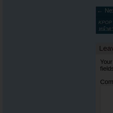
← Nex
KPOP Y
หน้าต
Lea
Your
fiel
Com