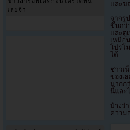
ข่าวสารอัพเดทก่อนใครได้ที่นี่
และขอใ
เลยจ้า
จากรู
ขึ้นก
และดู
เหมือ
โปรโม
ได้
ชาวเน
ของเธอ
มากกว
นี้และ
บ้างว่
ความส