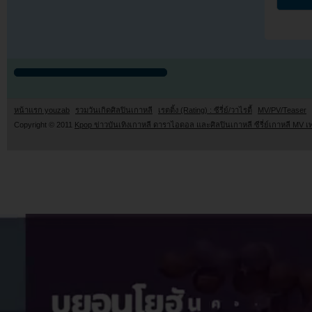
หน้าแรก youzab
รวมวันเกิดศิลปินเกาหลี
เรตติ้ง (Rating) : ซีรี่ย์/วาไรตี้
MV/PV/Teaser
Copyright © 2011
Kpop ข่าวบันเทิงเกาหลี ดาราไอดอล และศิลปินเกาหลี ซีรี่ย์เกาหลี MV เ