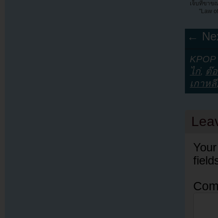
เจ็บที่ขา
"Law of
← Nex
KPOP Y
ไก่
,
ต๊
เกาหลี
Lea
Your
fiel
Com