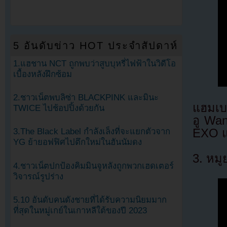
5 อันดับข่าว HOT ประจำสัปดาห์
1.แฮชาน NCT ถูกพบว่าสูบบุหรี่ไฟฟ้าในวิดีโอ
เบื้องหลังฝึกซ้อม
2.ชาวเน็ตพบลิซ่า BLACKPINK และมินะ
แฮมเบอ
TWICE ไปช้อปปิ้งด้วยกัน
อู Wa
EXO 
3.The Black Label กำลังเล็งที่จะแยกตัวจาก
YG ย้ายอฟฟิศไปตึกใหม่ในฮันนัมดง
3. หมู
4.ชาวเน็ตปกป้องคิมมินจูหลังถูกพวกเฮดเตอร์
วิจารณ์รูปร่าง
5.10 อันดับคนดังชายที่ได้รับความนิยมมาก
ที่สุดในหมู่เกย์ในเกาหลีใต้ของปี 2023