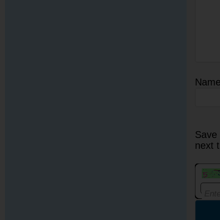
Nam
Save 
next 