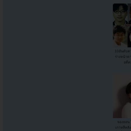
10อันดับดา
ร่างหน้า
อดีตม
จองยอน 
เกาหลีหลัง