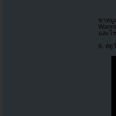
ขาหมู
Wann
และโช
6. สตูว