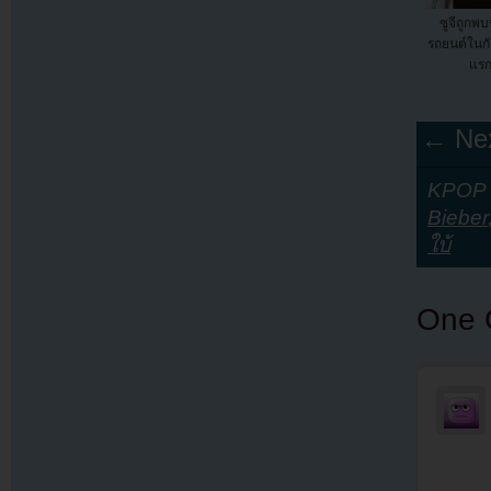
ซูจีถูกพบ
รถยนต์ในกัง
แรก
← Nex
KPOP Y
Bieber
ใบ้
One 