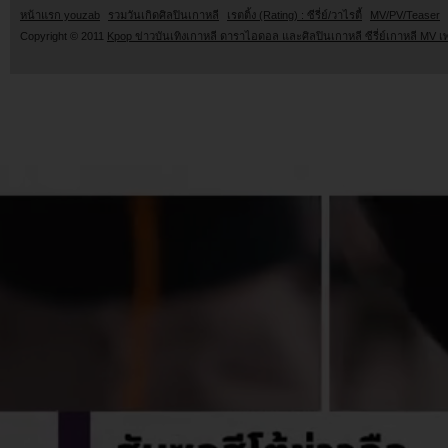
หน้าแรก youzab
รวมวันเกิดศิลปินเกาหลี
เรตติ้ง (Rating) : ซีรี่ย์/วาไรตี้
MV/PV/Teaser
Copyright © 2011
Kpop ข่าวบันเทิงเกาหลี ดาราไอดอล และศิลปินเกาหลี ซีรี่ย์เกาหลี MV เ