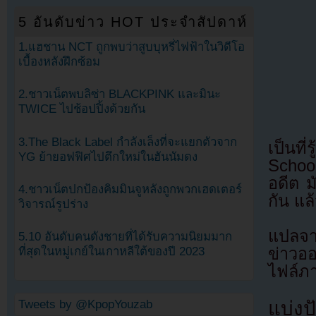
5 อันดับข่าว HOT ประจำสัปดาห์
1.แฮชาน NCT ถูกพบว่าสูบบุหรี่ไฟฟ้าในวิดีโอ
เบื้องหลังฝึกซ้อม
2.ชาวเน็ตพบลิซ่า BLACKPINK และมินะ
TWICE ไปช้อปปิ้งด้วยกัน
3.The Black Label กำลังเล็งที่จะแยกตัวจาก
เป็นที่
YG ย้ายอฟฟิศไปตึกใหม่ในฮันนัมดง
Schoo
อดีต ม
4.ชาวเน็ตปกป้องคิมมินจูหลังถูกพวกเฮดเตอร์
กัน แ
วิจารณ์รูปร่าง
แปลจา
5.10 อันดับคนดังชายที่ได้รับความนิยมมาก
ที่สุดในหมู่เกย์ในเกาหลีใต้ของปี 2023
ข่าวอ
ไฟล์ภ
แบ่งปั
Tweets by @KpopYouzab