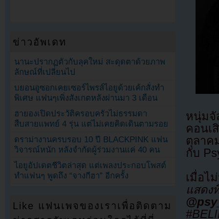
ข่าวอัพเดท
นานะปรากฏตัวกับลุคใหม่ สะดุดตาด้วยภาพ
ลักษณ์ที่เปลี่ยนไป
บยอนอูซอกเคยเซอร์ไพรส์ไอยูด้วยเค้กสั่งทำ
พิเศษ แฟนๆเพิ่งสังเกตหลังผ่านมา 3 เดือน
ฮายองเปิดประวัติครอบครัวไม่ธรรมดา
หนุ่ม
สืบสายแพทย์ 4 รุ่น แต่ไม่เคยคิดเดินตามรอย
คอนเสิ
ตุลาค
ดราม่างานครบรอบ 10 ปี BLACKPINK แฟน
วิจารณ์หนัก หลังจำกัดผู้ร่วมงานแค่ 40 คน
กับ P
ไอยูอัปเดตชีวิตล่าสุด แต่เพลงประกอบโพสต์
เมื่อไ
ทำแฟนๆ พูดถึง “จางกีฮา” อีกครั้ง
แสดงที
@psy
Like แฟนเพจของเราเพื่อติดตาม
#BEL