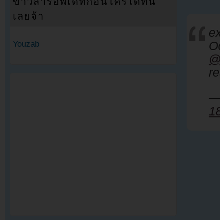
ข่าวสารอัพเดทก่อนใครได้ที่นี่
เลยจ้า
e
O
Youzab
@
r
—
1