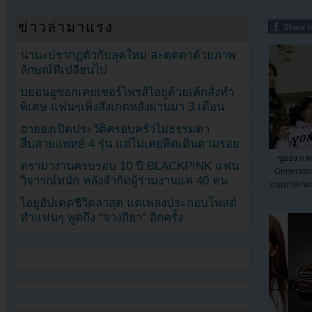
ข่าวล่ามาแรง
นานะปรากฏตัวกับลุคใหม่ สะดุดตาด้วยภาพ
ลักษณ์ที่เปลี่ยนไป
บยอนอูซอกเคยเซอร์ไพรส์ไอยูด้วยเค้กสั่งทำ
พิเศษ แฟนๆเพิ่งสังเกตหลังผ่านมา 3 เดือน
ฮายองเปิดประวัติครอบครัวไม่ธรรมดา
สืบสายแพทย์ 4 รุ่น แต่ไม่เคยคิดเดินตามรอย
ซูยอง แล
ดราม่างานครบรอบ 10 ปี BLACKPINK แฟน
Generatio
วิจารณ์หนัก หลังจำกัดผู้ร่วมงานแค่ 40 คน
เกมบาสเกต
ไอยูอัปเดตชีวิตล่าสุด แต่เพลงประกอบโพสต์
ทำแฟนๆ พูดถึง “จางกีฮา” อีกครั้ง