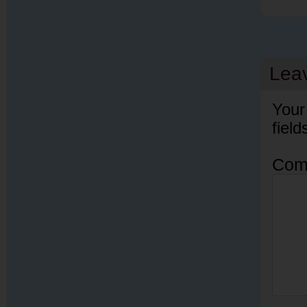
Lea
Your
fiel
Com