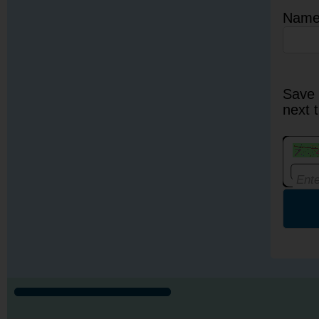
Nam
Save 
next 