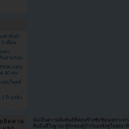
เค้กสั่งทำ
 3 เดือน
รรมดา
ดเดินตามรอย
KPINK แฟน
แค่ 40 คน
ระกอบโพสต์
1 ปี แต่ยัง
นับเป็นความสัมพันธ์ที่ค่อนข้างซับซ้อนเพราะ
่อติดตาม
คิมมินฮีในฐานะชู้รักของผู้กำกับฮงซังซูในขณะที่ท