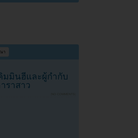
ษณา
มมินฮีและผู้กำกับ
อดาราสาว
{
NO COMMENTS
}