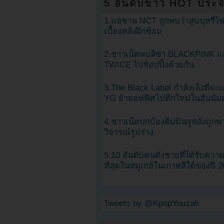
5 อันดับข่าว HOT ประจ
1.แฮชาน NCT ถูกพบว่าสูบบุหรี่ไฟ
เบื้องหลังฝึกซ้อม
2.ชาวเน็ตพบลิซ่า BLACKPINK แ
TWICE ไปช้อปปิ้งด้วยกัน
3.The Black Label กำลังเล็งที่จ
YG ย้ายอฟฟิศไปตึกใหม่ในฮันนัม
4.ชาวเน็ตปกป้องคิมมินจูหลังถูกพ
วิจารณ์รูปร่าง
5.10 อันดับคนดังชายที่ได้รับคว
ที่สุดในหมู่เกย์ในเกาหลีใต้ของปี 
Tweets by @KpopYouzab