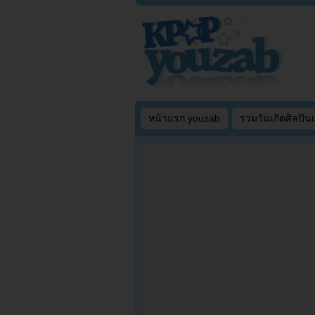
หน้าแรก youzab
รวมวันเกิดศิลปิน