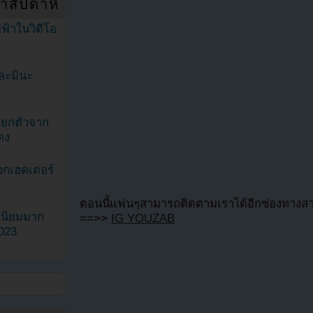
ำสัปดาห์
ฟ้าในวิดีโอ
ละมินะ
ะแยกตัวจาก
ดง
วกเฮดเตอร์
ตอนนี้แฟนๆสามารถติดตามเราได้อีกช่องทางสา
ามนิยมมาก
==>>
IG YOUZAB
2023