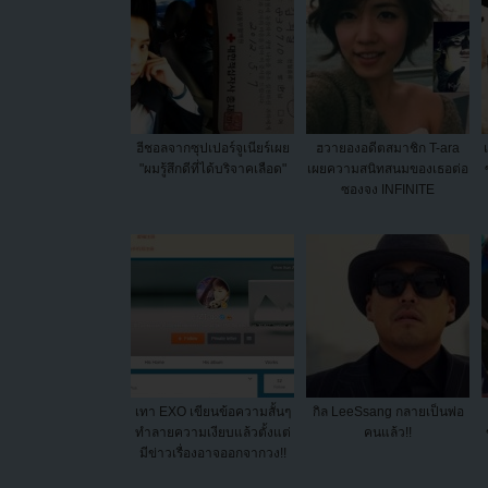
ฮีชอลจากซุปเปอร์จูเนียร์เผย
ฮวายองอดีตสมาชิก T-ara
"ผมรู้สึกดีที่ได้บริจาคเลือด"
เผยความสนิทสนมของเธอต่อ
ซองจง INFINITE
เทา EXO เขียนข้อความสั้นๆ
กิล LeeSsang กลายเป็นพ่อ
ทำลายความเงียบแล้วตั้งแต่
คนแล้ว!!
มีข่าวเรื่องอาจออกจากวง!!