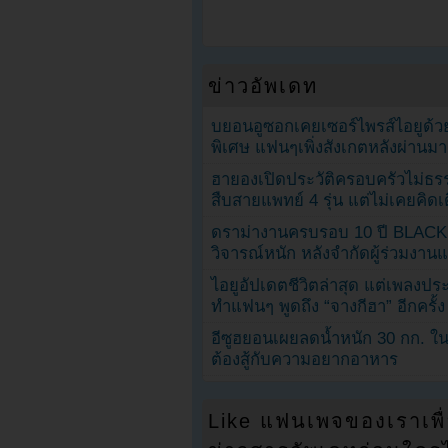
ข่าวอัพเดท
บยอนอูซอกเคยเซอร์ไพรส์ไอยูด้วย
พิเศษ แฟนๆเพิ่งสังเกตหลังผ่านมา
ฮายองเปิดประวัติครอบครัวไม่ธ
สืบสายแพทย์ 4 รุ่น แต่ไม่เคยคิ
ดราม่างานครบรอบ 10 ปี BLAC
วิจารณ์หนัก หลังจำกัดผู้ร่วมงาน
ไอยูอัปเดตชีวิตล่าสุด แต่เพลงป
ทำแฟนๆ พูดถึง “จางกีฮา” อีกครั้ง
อีซูฮยอนเผยลดน้ำหนัก 30 กก. ใน 
ต้องสู้กับความอยากอาหาร
Like แฟนเพจของเราเพื