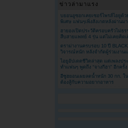
ข่าวล่ามาแรง
บยอนอูซอกเคยเซอร์ไพรส์ไอยูด้วย
พิเศษ แฟนๆเพิ่งสังเกตหลังผ่านมา
ฮายองเปิดประวัติครอบครัวไม่ธ
สืบสายแพทย์ 4 รุ่น แต่ไม่เคยคิ
ดราม่างานครบรอบ 10 ปี BLAC
วิจารณ์หนัก หลังจำกัดผู้ร่วมงาน
ไอยูอัปเดตชีวิตล่าสุด แต่เพลงป
ทำแฟนๆ พูดถึง “จางกีฮา” อีกครั้ง
อีซูฮยอนเผยลดน้ำหนัก 30 กก. ใน 
ต้องสู้กับความอยากอาหาร