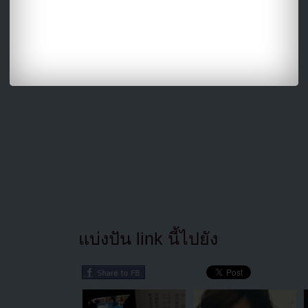
แบ่งปัน link นี้ไปยัง