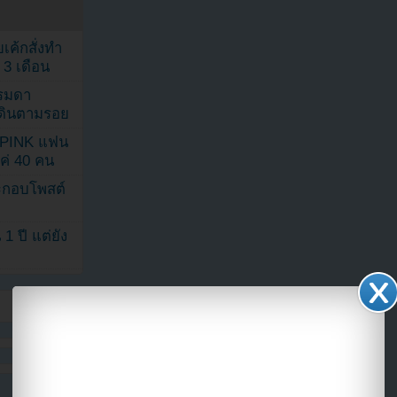
เค้กสั่งทำ
 3 เดือน
รรมดา
ดเดินตามรอย
KPINK แฟน
แค่ 40 คน
ระกอบโพสต์
1 ปี แต่ยัง