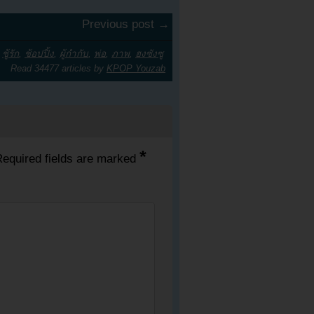
Previous post →
,
ชู้รัก
,
ช้อปปิ้ง
,
ผู้กำกับ
,
พ่อ
,
ภาพ
,
ฮงซังซู
Read 34477 articles by
KPOP Youzab
*
equired fields are marked