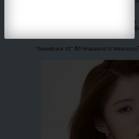
ละครเรื่องใหม่ “Soundtrack #1” ซึ่งเดิมรู้จั
House”
และเรื่องนี้ผู้กำกับคิมฮีวอนซึ่งมีผลงานจากเรื่
เรื่องราวโรแมนติกดราม่าที่เกี่ยวกับผู้ชายและผู้
เริ่มรู้สึกต่อกันทีละนิดๆ
“Soundtrack #1” มีกำหนดออกอากาศตอนแรกใ