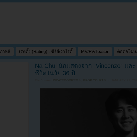
เกาหลี
เรตติ้ง (Rating) : ซีรี่ย์/วาไรตี้
MV/PV/Teaser
ติดต่อโฆ
Na Chul นักแสดงจาก “Vincenzo” และ 
ชีวิตในวัย 36 ปี
Filed under
UNCATEGORIZED
by
KPOP YOUZAB
on
JANUARY 21, 202