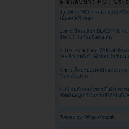
5 อันดับข่าว HOT ประจ
1.แฮชาน NCT ถูกพบว่าสูบบุหรี่ไฟ
เบื้องหลังฝึกซ้อม
2.ชาวเน็ตพบลิซ่า BLACKPINK แ
TWICE ไปช้อปปิ้งด้วยกัน
3.The Black Label กำลังเล็งที่จ
YG ย้ายอฟฟิศไปตึกใหม่ในฮันนัม
4.ชาวเน็ตปกป้องคิมมินจูหลังถูกพ
วิจารณ์รูปร่าง
5.10 อันดับคนดังชายที่ได้รับคว
ที่สุดในหมู่เกย์ในเกาหลีใต้ของปี 
Tweets by @KpopYouzab