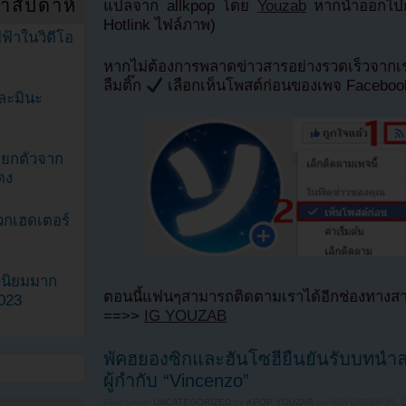
ำสัปดาห์
แปลจาก allkpop โดย
Youzab
หากนำออกไปกร
Hotlink ไฟล์ภาพ)
ฟ้าในวิดีโอ
หากไม่ต้องการพลาดข่าวสารอย่างรวดเร็วจาก
ลืมติ๊ก
เลือกเห็นโพสต์ก่อนของเพจ Facebo
ละมินะ
ะแยกตัวจาก
ดง
วกเฮดเตอร์
ามนิยมมาก
ตอนนี้แฟนๆสามารถติดตามเราได้อีกช่องทางสา
2023
==>>
IG YOUZAB
พัคฮยองซิกและฮันโซฮียืนยันรับบทนำล
ผู้กำกับ “Vincenzo”
Filed under
UNCATEGORIZED
by
KPOP YOUZAB
on
NOVEMBER 29, 2