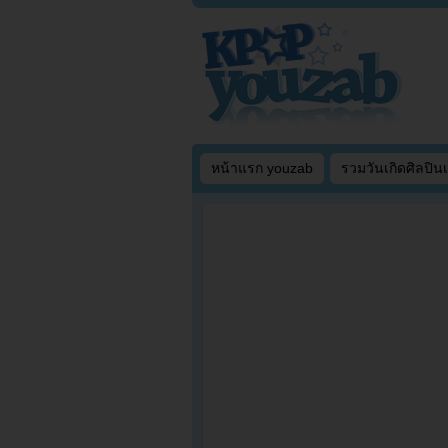
หน้าแรก youzab
รวมวันเกิดศิลปิน