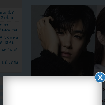
เค้กสั่งทำ
 3 เดือน
รรมดา
ดเดินตามรอย
KPINK แฟน
แค่ 40 คน
ระกอบโพสต์
1 ปี แต่ยัง
พัคฮยองซิก ZE:A และฮันโซฮีจะรับบทนำคู่กันใน
ในวันที่ 29 พฤศจิกายน 2021 ได้รับการยืนยันแ