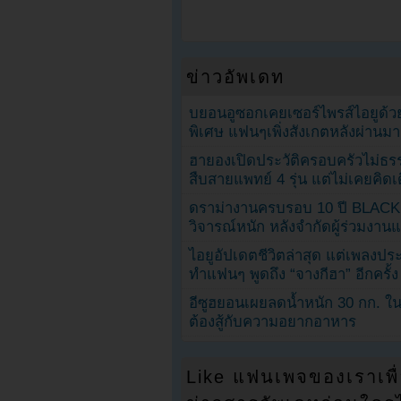
ข่าวอัพเดท
บยอนอูซอกเคยเซอร์ไพรส์ไอยูด้วย
พิเศษ แฟนๆเพิ่งสังเกตหลังผ่านมา
ฮายองเปิดประวัติครอบครัวไม่ธ
สืบสายแพทย์ 4 รุ่น แต่ไม่เคยคิ
ดราม่างานครบรอบ 10 ปี BLAC
วิจารณ์หนัก หลังจำกัดผู้ร่วมงาน
ไอยูอัปเดตชีวิตล่าสุด แต่เพลงป
ทำแฟนๆ พูดถึง “จางกีฮา” อีกครั้ง
อีซูฮยอนเผยลดน้ำหนัก 30 กก. ใน 
ต้องสู้กับความอยากอาหาร
Like แฟนเพจของเราเพื