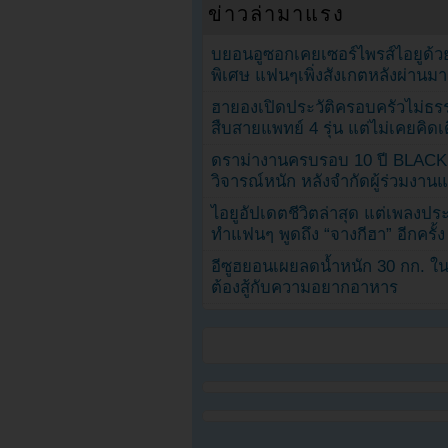
ข่าวล่ามาแรง
บยอนอูซอกเคยเซอร์ไพรส์ไอยูด้วย
พิเศษ แฟนๆเพิ่งสังเกตหลังผ่านมา
ฮายองเปิดประวัติครอบครัวไม่ธ
สืบสายแพทย์ 4 รุ่น แต่ไม่เคยคิ
ดราม่างานครบรอบ 10 ปี BLAC
วิจารณ์หนัก หลังจำกัดผู้ร่วมงาน
ไอยูอัปเดตชีวิตล่าสุด แต่เพลงป
ทำแฟนๆ พูดถึง “จางกีฮา” อีกครั้ง
อีซูฮยอนเผยลดน้ำหนัก 30 กก. ใน 
ต้องสู้กับความอยากอาหาร