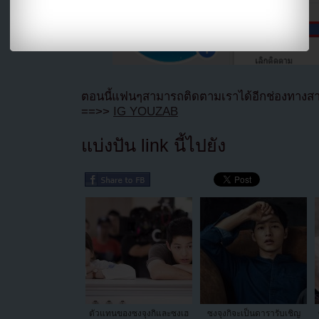
ตอนนี้แฟนๆสามารถติดตามเราได้อีกช่องทางสา
==>>
IG YOUZAB
แบ่งปัน link นี้ไปยัง
ตัวแทนของซงจุงกิและซงเฮ
ซงจุงกิจะเป็นดารารับเชิญ