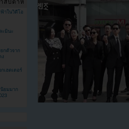
ำสัปดาห์
ฟ้าในวิดีโอ
ละมินะ
ะแยกตัวจาก
ดง
วกเฮดเตอร์
ามนิยมมาก
2023