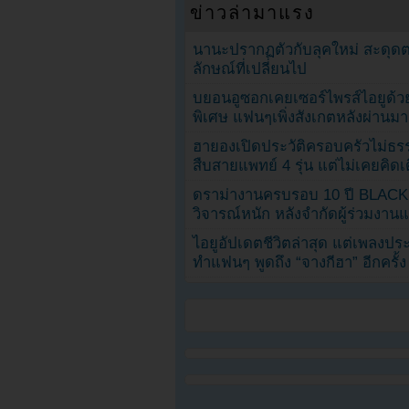
ข่าวล่ามาแรง
นานะปรากฏตัวกับลุคใหม่ สะดุด
ลักษณ์ที่เปลี่ยนไป
บยอนอูซอกเคยเซอร์ไพรส์ไอยูด้วย
พิเศษ แฟนๆเพิ่งสังเกตหลังผ่านมา
ฮายองเปิดประวัติครอบครัวไม่ธ
สืบสายแพทย์ 4 รุ่น แต่ไม่เคยคิ
ดราม่างานครบรอบ 10 ปี BLAC
วิจารณ์หนัก หลังจำกัดผู้ร่วมงาน
ไอยูอัปเดตชีวิตล่าสุด แต่เพลงป
ทำแฟนๆ พูดถึง “จางกีฮา” อีกครั้ง