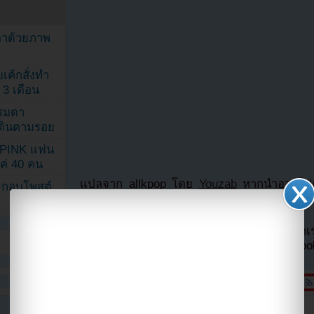
ตาด้วยภาพ
เค้กสั่งทำ
 3 เดือน
รรมดา
ดเดินตามรอย
KPINK แฟน
แค่ 40 คน
แปลจาก allkpop โดย
Youzab
หากนำออกไปกร
ระกอบโพสต์
Hotlink ไฟล์ภาพ)
หากไม่ต้องการพลาดข่าวสารอย่างรวดเร็วจาก
ลืมติ๊ก
เลือกเห็นโพสต์ก่อนของเพจ Facebo