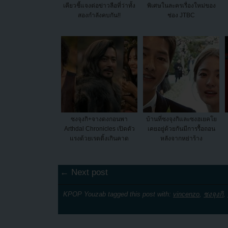
เคียวชี้แจงต่อข่าวลือที่ว่าทั้ง
พิเศษในละครเรื่องใหม่ของ
สองกำลังคบกัน!!
ช่อง JTBC
ซงจุงกิ+จางดงกอนพา
บ้านที่ซงจุงกิและซงฮเยคโย
Arthdal Chronicles เปิดตัว
เคยอยู่ด้วยกันมีการรื้อถอน
แรงด้วยเรตติ้งเกินคาด
หลังจากหย่าร้าง
← Next post
KPOP Youzab tagged this post with:
vincenzo
,
ซงจุงกิ
,