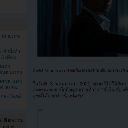
ตาด้วยภาพ
เค้กสั่งทำ
 3 เดือน
รรมดา
ละคร Vincenzo ยอดฮิตจบลงด้วยดีและประสบ
ดเดินตามรอย
KPINK แฟน
ในวันที่ 3 พฤษภาคม 2021 ซงจุงกิได้ให้สัมภา
แค่ 40 คน
ละครและเขานึกถึงตอนถ่ายทำว่า
“นี่เป็นเรื่อง
สุขที่ได้ถ่ายทำเรื่องนี้ครับ”
ระกอบโพสต์
่อติดตาม