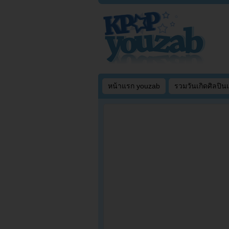
หน้าแรก youzab
รวมวันเกิดศิลปิน