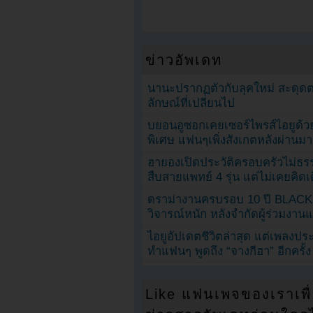
ข่าวอัพเดท
นานะปรากฏตัวกับลุคใหม่ สะดุด
ลักษณ์ที่เปลี่ยนไป
บยอนอูซอกเคยเซอร์ไพรส์ไอยูด้วย
พิเศษ แฟนๆเพิ่งสังเกตหลังผ่านมา
ฮายองเปิดประวัติครอบครัวไม่ธ
สืบสายแพทย์ 4 รุ่น แต่ไม่เคยคิ
ดราม่างานครบรอบ 10 ปี BLAC
วิจารณ์หนัก หลังจำกัดผู้ร่วมงาน
ไอยูอัปเดตชีวิตล่าสุด แต่เพลงป
ทำแฟนๆ พูดถึง “จางกีฮา” อีกครั้ง
Like แฟนเพจของเราเพื