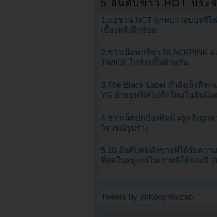
5 อันดับข่าว HOT ประจ
1.แฮชาน NCT ถูกพบว่าสูบบุหรี่ไฟ
เบื้องหลังฝึกซ้อม
2.ชาวเน็ตพบลิซ่า BLACKPINK แ
TWICE ไปช้อปปิ้งด้วยกัน
3.The Black Label กำลังเล็งที่จ
YG ย้ายอฟฟิศไปตึกใหม่ในฮันนัม
4.ชาวเน็ตปกป้องคิมมินจูหลังถูกพ
วิจารณ์รูปร่าง
5.10 อันดับคนดังชายที่ได้รับคว
ที่สุดในหมู่เกย์ในเกาหลีใต้ของปี 
Tweets by @KpopYouzab