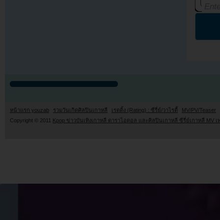
หน้าแรก youzab
รวมวันเกิดศิลปินเกาหลี
เรตติ้ง (Rating) : ซีรี่ย์/วาไรตี้
MV/PV/Teaser
Copyright © 2011
Kpop ข่าวบันเทิงเกาหลี ดาราไอดอล และศิลปินเกาหลี ซีรี่ย์เกาหลี MV เ