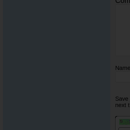
Com
Nam
Save 
next 