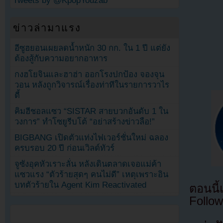
Tweets by @KpopYouzab
ข่าวล่ามาแรง
อีซูฮยอนเผยลดน้ำหนัก 30 กก. ใน 1 ปี แต่ยัง
ต้องสู้กับความอยากอาหาร
กงฮโยจินและฮาฮ่า ออกโรงปกป้อง จองจุน
วอน หลังถูกวิจารณ์เรื่องท่าทีในรายการวาไร
ตี้
คิมฮีชอลแซว “SISTAR สายบวกอันดับ 1 ใน
วงการ” ทำโซยูรีบโต้ “อย่าสร้างข่าวลือ!”
BIGBANG เปิดตัวแท่งไฟเวอร์ชั่นใหม่ ฉลอง
ครบรอบ 20 ปี ก่อนเวิลด์ทัวร์
จูซังอุคหัวเราะลั่น หลังเดินตลาดเจอแม่ค้า
แซวแรง “ตัวร้ายสุดๆ คนไม่ดี” เหตุเพราะอิน
บทตัวร้ายใน Agent Kim Reactivated
ตอนนี
Follow