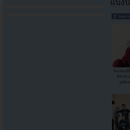
แบ่งปั
นักแสดงอีจี
ที่หัวเข
อุบัติเ