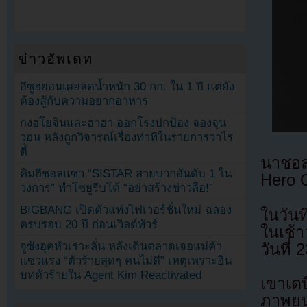
ข่าวอัพเดท
อีซูฮยอนเผยลดน้ำหนัก 30 กก. ใน 1 ปี แต่ยัง
ต้องสู้กับความอยากอาหาร
กงฮโยจินและฮาฮ่า ออกโรงปกป้อง จองจุน
วอน หลังถูกวิจารณ์เรื่องท่าทีในรายการวาไร
ตี้
นาชอล
คิมฮีชอลแซว “SISTAR สายบวกอันดับ 1 ใน
Hero C
วงการ” ทำโซยูรีบโต้ “อย่าสร้างข่าวลือ!”
BIGBANG เปิดตัวแท่งไฟเวอร์ชั่นใหม่ ฉลอง
ในวันท
ครบรอบ 20 ปี ก่อนเวิลด์ทัวร์
ในเช้า
จูซังอุคหัวเราะลั่น หลังเดินตลาดเจอแม่ค้า
วันที่ 
แซวแรง “ตัวร้ายสุดๆ คนไม่ดี” เหตุเพราะอิน
บทตัวร้ายใน Agent Kim Reactivated
เขาเด
ภาพย