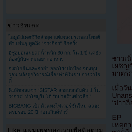
ข่าวอัพเดท
ไอยูอัปเดตชีวิตล่าสุด แต่เพลงประกอบโพสต์
ทำแฟนๆ พูดถึง “จางกีฮา” อีกครั้ง
อีซูฮยอนเผยลดน้ำหนัก 30 กก. ใน 1 ปี แต่ยัง
ชาวเน็
ต้องสู้กับความอยากอาหาร
เผชิญก
กงฮโยจินและฮาฮ่า ออกโรงปกป้อง จองจุน
มาตรก
วอน หลังถูกวิจารณ์เรื่องท่าทีในรายการวาไร
ตี้
เมื่อ
คิมฮีชอลแซว “SISTAR สายบวกอันดับ 1 ใน
Unans
วงการ” ทำโซยูรีบโต้ “อย่าสร้างข่าวลือ!”
‘ข่าวล
BIGBANG เปิดตัวแท่งไฟเวอร์ชั่นใหม่ ฉลอง
ครบรอบ 20 ปี ก่อนเวิลด์ทัวร์
EP นี
เหตุกา
Like แฟนเพจของเราเพื่อติดตาม