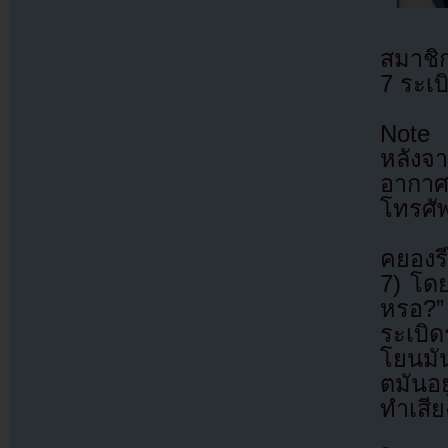
สมาชิก
7 ระเบ
Note 7
หลังจ
อากาศ
โทรศัพ
คยองรี
7) โดย
หรอ?” 
ระเบิ
โยนมั
ตมันอย
ทำเสี