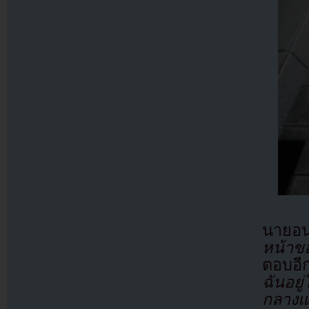
นายอน
หน้าข
ตอบอี
ฉันอยู
กลางแ