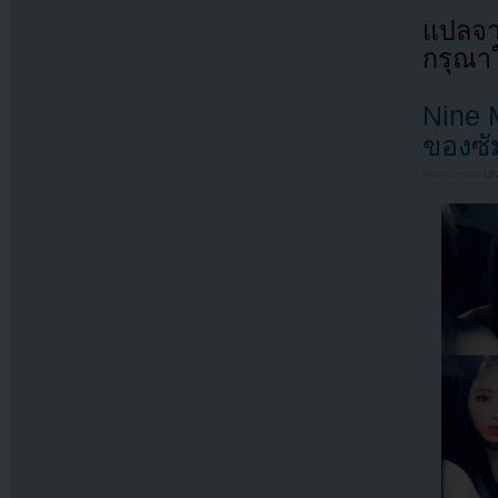
แปลจา
กรุณาใ
Nine M
ของซัม
Filed under
U