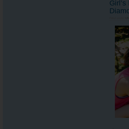
Girl’s
Diam
Filed under
U