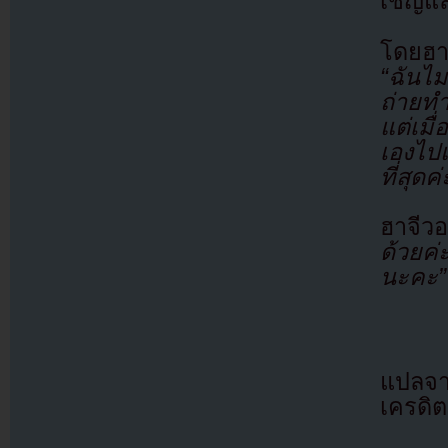
เชิญแ
โดยฮา
“ฉันไม
ถ่ายทำ
แต่เมื
เองไป
ที่สุดค่
ฮาจีวอ
ด้วยค่
นะคะ”
แปลจา
เครดิต