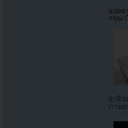
แปลจา
กรุณาใ
ฮาจีว
ภาพยน
Filed under
U