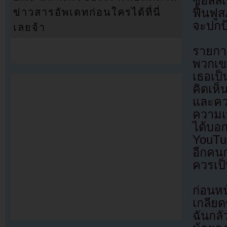
ซอลลี่
ข่าวสารอัพเดทก่อนใครได้ที่นี่
ฟื้นฟู
จะปกป
เลยจ้า
รายการ
พวกเข
เธอเป
คิดเห็
และคว
ความเ
ได้บอ
YouTub
อีกคน
ควรเป็
ก่อนห
เกลีย
ฉันกล