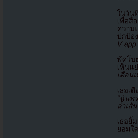
ในวัน
เพื่อ
ความเ
ปกป้อ
V app 
พัคโบ
เห็นแย
เตือนเ
เธอเตื
“ฉันท
ล้ำเส้
เธอยิ
ยอมใด