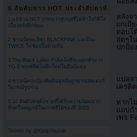
น้อยลง
5 อันดับข่าว HOT ประจำสัปดาห์
หลังจ
1.แฮชาน NCT ถูกพบว่าสูบบุหรี่ไฟฟ้าในวิดีโอ
ถกเถีย
เบื้องหลังฝึกซ้อม
ตอบโต
สดๆใน
2.ชาวเน็ตพบลิซ่า BLACKPINK และมินะ
ปกป้อง
TWICE ไปช้อปปิ้งด้วยกัน
3.The Black Label กำลังเล็งที่จะแยกตัวจาก
YG ย้ายอฟฟิศไปตึกใหม่ในฮันนัมดง
แปลจ
4.ชาวเน็ตปกป้องคิมมินจูหลังถูกพวกเฮดเตอร์
เครดิต
วิจารณ์รูปร่าง
หากไม
5.10 อันดับคนดังชายที่ได้รับความนิยมมาก
ที่สุดในหมู่เกย์ในเกาหลีใต้ของปี 2023
แถบกำล
เพจ F
Tweets by @KpopYouzab