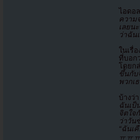
ไอดอล
ความจร
เลยนะค
ว่าฉัน
ในเรื่
ที่บอก
โดยกล
ขึ้นกั
พวกเธ
บ้างว่
ฉันเป
จิตใจก
ว่าวัน
“ฉันเค
ㅠㅠㅠ