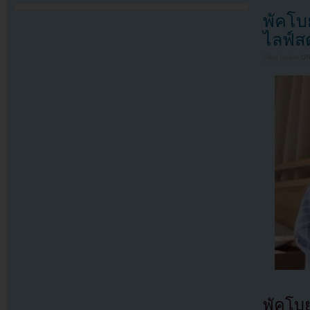
พัคโบ
ไลฟ์ส
Filed under
U
พัคโบ