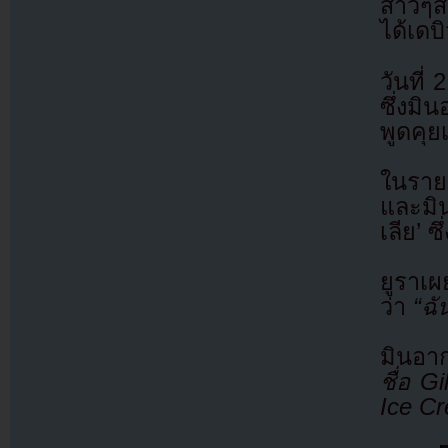
สาวๆสม
ได้เดบ
วันที
ซึ่งมิ
พูดคุย
ในรายก
และมิน
เลีย’ 
ยูราเผ
ว่า
“ฉั
มินอาก
ชื่อ G
Ice Cr