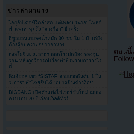
ข่าวล่ามาแรง
ไอยูอัปเดตชีวิตล่าสุด แต่เพลงประกอบโพสต์
ทำแฟนๆ พูดถึง “จางกีฮา” อีกครั้ง
อีซูฮยอนเผยลดน้ำหนัก 30 กก. ใน 1 ปี แต่ยัง
ต้องสู้กับความอยากอาหาร
ตอนนี
กงฮโยจินและฮาฮ่า ออกโรงปกป้อง จองจุน
Follow
วอน หลังถูกวิจารณ์เรื่องท่าทีในรายการวาไร
ตี้
คิมฮีชอลแซว “SISTAR สายบวกอันดับ 1 ใน
วงการ” ทำโซยูรีบโต้ “อย่าสร้างข่าวลือ!”
BIGBANG เปิดตัวแท่งไฟเวอร์ชั่นใหม่ ฉลอง
ครบรอบ 20 ปี ก่อนเวิลด์ทัวร์