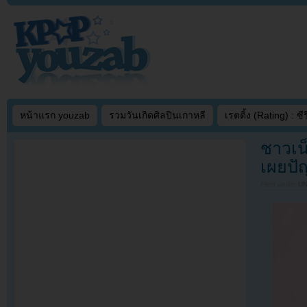
หน้าแรก youzab
รวมวันเกิดศิลปินเกาหลี
เรตติ้ง (Rating) : ซีรี
ชาวเน
เผยปัญ
Filed under
U