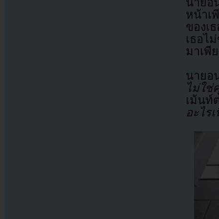
นายอนเ
หน้าเพ
ของเธ
เธอไม่
มาเพีย
นายอน
ไม่ใช่
เม้นท์
อะไรเน