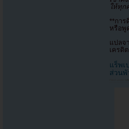
ให้ทุกค
**การ
หรือพู
แปลจา
เครดิต
แร็พเป
ส่วนพั
Filed under
U