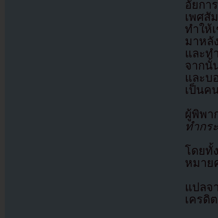
อัยกา
เพศสั
ทำให้
มาหลั
และทำร
จากนั้
และบอ
เป็นค
ผู้พิพ
ทำกระท
โดยทั
หมายคว
แปลจ
เครดิต