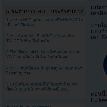
แปลจ
5 อันดับข่าว HOT ประจำสัปดาห์
เครดิต
1.แฮชาน NCT ถูกพบว่าสูบบุหรี่ไฟฟ้าในวิดีโอ
หากไม
เบื้องหลังฝึกซ้อม
แถบกำล
2.ชาวเน็ตพบลิซ่า BLACKPINK และมินะ
เพจ F
TWICE ไปช้อปปิ้งด้วยกัน
3.The Black Label กำลังเล็งที่จะแยกตัวจาก
YG ย้ายอฟฟิศไปตึกใหม่ในฮันนัมดง
4.ชาวเน็ตปกป้องคิมมินจูหลังถูกพวกเฮดเตอร์
วิจารณ์รูปร่าง
5.10 อันดับคนดังชายที่ได้รับความนิยมมาก
ที่สุดในหมู่เกย์ในเกาหลีใต้ของปี 2023
ตอนนี
Follow