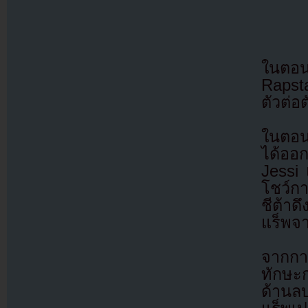
ในตอน
Rapst
ตัวต่อ
ในตอนท
ได้ออก
Jessi 
โชว์ก
ชีต้าด
แร็พจ
จากการ
ทักษะ
ด้านล