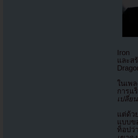
Iron 
และสร
Drago
ในเพล
การแร
เปลี่ย
แต่ด้
แบบขอ
ท็อปว่
เขาคง