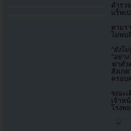
ตำรวจเ
แร็พเ
ตามรา
ไม่พบสิ
“ยังไม
“อย่าง
ฆ่าตัว
สังเก
ครอบคร
ขณะเด
เจ้าห
โรงพยา