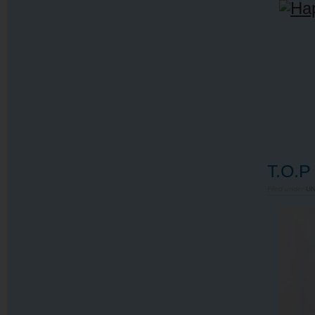
T.O.P
Filed under
U