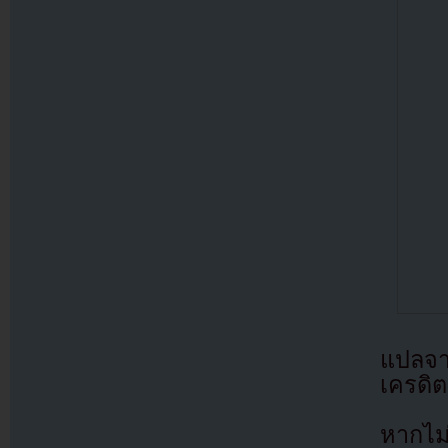
แปลจ
เครดิต
หากไม