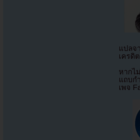
แปลจ
เครดิต
หากไม
แถบกำล
เพจ F