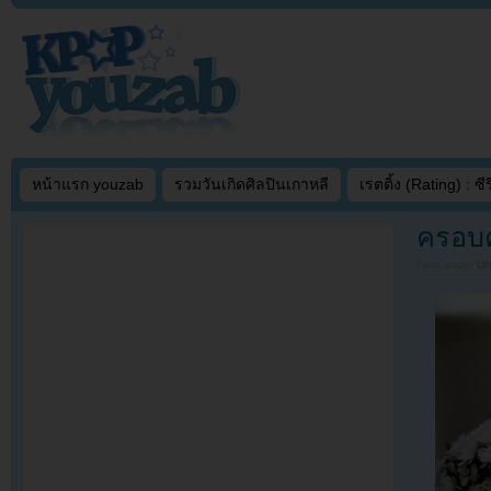
หน้าแรก youzab
รวมวันเกิดศิลปินเกาหลี
เรตติ้ง (Rating) : ซีรี
ครอบค
Filed under
U