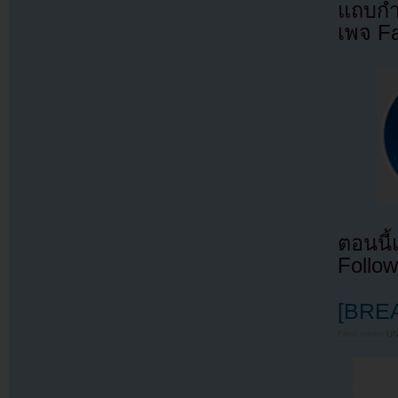
แถบกำล
เพจ F
ตอนนี
Follow
[BREA
Filed under
U