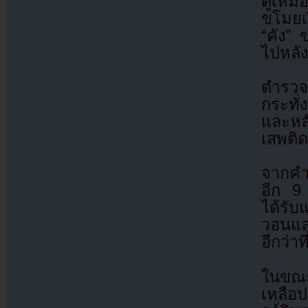
ดูเหมื
ขโมยเง
“คัง”
ไปหลั
ตำรวจ
กระทั
และหล
เสพติ
จากคำ
อีก 9
ได้รับ
วอนแล
อีกว่า
ในขณะ
เหลือ