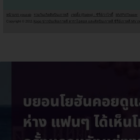
หน้าแรก youzab
รวมวันเกิดศิลปินเกาหลี
เรตติ้ง (Rating) : ซีรี่ย์/วาไรตี้
MV/PV/Teaser
Copyright © 2011
Kpop ข่าวบันเทิงเกาหลี ดาราไอดอล และศิลปินเกาหลี ซีรี่ย์เกาหลี MV เ