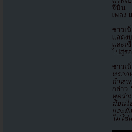
แร็พเป
จีมิน
เพลง 
ชาวเน
แสดงบ
และเชื
ไปสู่ร
ชาวเน
หรอกห
ถ้าหาก
กล่าว
พูดว่า
มือนไ
และยัง
ไม่ใช่