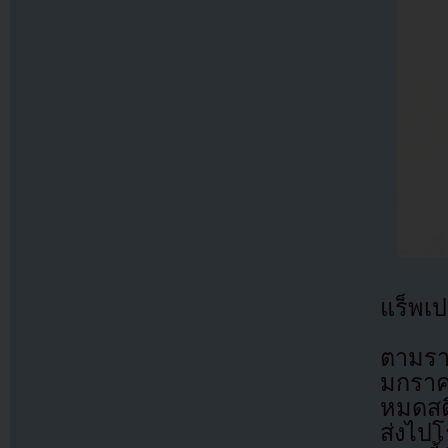
แร็พเป
ตามรา
มกราค
หมดสต
ส่งไปโ