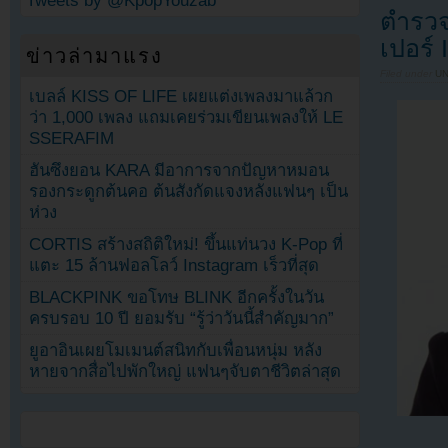
Tweets by @KpopYouzab
ตำรวจเ
เปอร์
ข่าวล่ามาแรง
Filed under
U
เบลล์ KISS OF LIFE เผยแต่งเพลงมาแล้วก
ว่า 1,000 เพลง แถมเคยร่วมเขียนเพลงให้ LE
SSERAFIM
ฮันซึงยอน KARA มีอาการจากปัญหาหมอน
รองกระดูกต้นคอ ต้นสังกัดแจงหลังแฟนๆ เป็น
ห่วง
CORTIS สร้างสถิติใหม่! ขึ้นแท่นวง K-Pop ที่
แตะ 15 ล้านฟอลโลว์ Instagram เร็วที่สุด
BLACKPINK ขอโทษ BLINK อีกครั้งในวัน
ครบรอบ 10 ปี ยอมรับ “รู้ว่าวันนี้สำคัญมาก”
ยูอาอินเผยโมเมนต์สนิทกับเพื่อนหนุ่ม หลัง
หายจากสื่อไปพักใหญ่ แฟนๆจับตาชีวิตล่าสุด