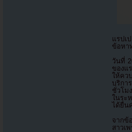
แรปเปอ
ข้อหา
วันที
ของแร
ให้คว
บริกา
ชั่วโ
ในระห
ได้ยื่
จากข้
สาวเพร