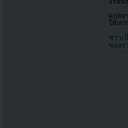
อร์ฮิพ
แปลจ
ให้เคร
ชาวเน
ของรา
Filed under
U