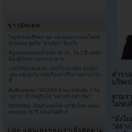
ข่าวอัพเดท
ไอยูอัปเดตชีวิตล่าสุด แต่เพลงประกอบโพสต์
ทำแฟนๆ พูดถึง “จางกีฮา” อีกครั้ง
อีซูฮยอนเผยลดน้ำหนัก 30 กก. ใน 1 ปี แต่ยัง
ต้องสู้กับความอยากอาหาร
กงฮโยจินและฮาฮ่า ออกโรงปกป้อง จองจุน
ตำรวจเ
วอน หลังถูกวิจารณ์เรื่องท่าทีในรายการวาไร
แร็พเ
ตี้
คิมฮีชอลแซว “SISTAR สายบวกอันดับ 1 ใน
ตามรา
วงการ” ทำโซยูรีบโต้ “อย่าสร้างข่าวลือ!”
ไม่พบสิ
BIGBANG เปิดตัวแท่งไฟเวอร์ชั่นใหม่ ฉลอง
ครบรอบ 20 ปี ก่อนเวิลด์ทัวร์
“ยังไม
“อย่าง
Like แฟนเพจของเราเพื่อติดตาม