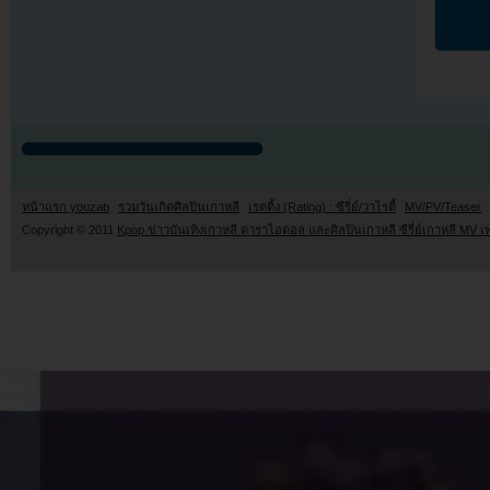
หน้าแรก youzab
รวมวันเกิดศิลปินเกาหลี
เรตติ้ง (Rating) : ซีรี่ย์/วาไรตี้
MV/PV/Teaser
Copyright © 2011
Kpop ข่าวบันเทิงเกาหลี ดาราไอดอล และศิลปินเกาหลี ซีรี่ย์เกาหลี MV เ