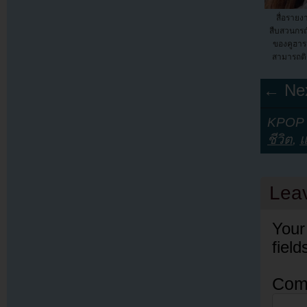
สื่อราย
สืบสวนกรณ
ของคูฮาร
สามารถติด
← Nex
KPOP Y
ชีวิต
,
แ
Lea
Your
fiel
Com