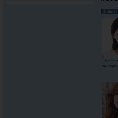
RIP!!นักแ
จองอายูลจบช