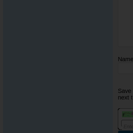
Nam
Save 
next 