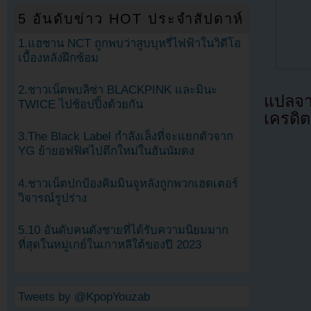
5 อันดับข่าว HOT ประจำสัปดาห์
1.แฮชาน NCT ถูกพบว่าสูบบุหรี่ไฟฟ้าในวิดีโอ
เบื้องหลังฝึกซ้อม
2.ชาวเน็ตพบลิซ่า BLACKPINK และมินะ
แปลจ
TWICE ไปช้อปปิ้งด้วยกัน
เครดิต
3.The Black Label กำลังเล็งที่จะแยกตัวจาก
YG ย้ายอฟฟิศไปตึกใหม่ในฮันนัมดง
4.ชาวเน็ตปกป้องคิมมินจูหลังถูกพวกเฮดเตอร์
วิจารณ์รูปร่าง
5.10 อันดับคนดังชายที่ได้รับความนิยมมาก
ที่สุดในหมู่เกย์ในเกาหลีใต้ของปี 2023
Tweets by @KpopYouzab