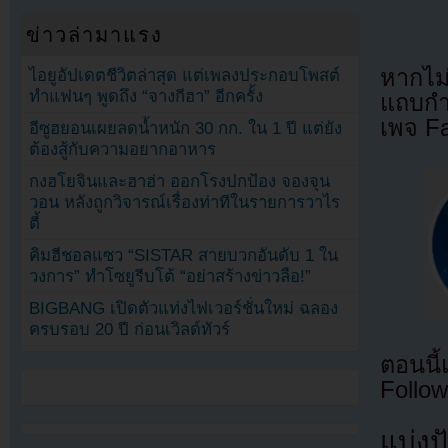
ข่าวล่ามาแรง
หากไม
ไอยูอัปเดตชีวิตล่าสุด แต่เพลงประกอบโพสต์
ทำแฟนๆ พูดถึง “จางกีฮา” อีกครั้ง
แถบกำล
เพจ F
อีซูฮยอนเผยลดน้ำหนัก 30 กก. ใน 1 ปี แต่ยัง
ต้องสู้กับความอยากอาหาร
กงฮโยจินและฮาฮ่า ออกโรงปกป้อง จองจุน
วอน หลังถูกวิจารณ์เรื่องท่าทีในรายการวาไร
ตี้
คิมฮีชอลแซว “SISTAR สายบวกอันดับ 1 ใน
วงการ” ทำโซยูรีบโต้ “อย่าสร้างข่าวลือ!”
BIGBANG เปิดตัวแท่งไฟเวอร์ชั่นใหม่ ฉลอง
ครบรอบ 20 ปี ก่อนเวิลด์ทัวร์
ตอนนี
Follow
แบ่งปั