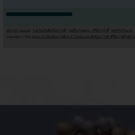
หน้าแรก youzab
รวมวันเกิดศิลปินเกาหลี
เรตติ้ง (Rating) : ซีรี่ย์/วาไรตี้
MV/PV/Teaser
Copyright © 2011
Kpop ข่าวบันเทิงเกาหลี ดาราไอดอล และศิลปินเกาหลี ซีรี่ย์เกาหลี MV เ