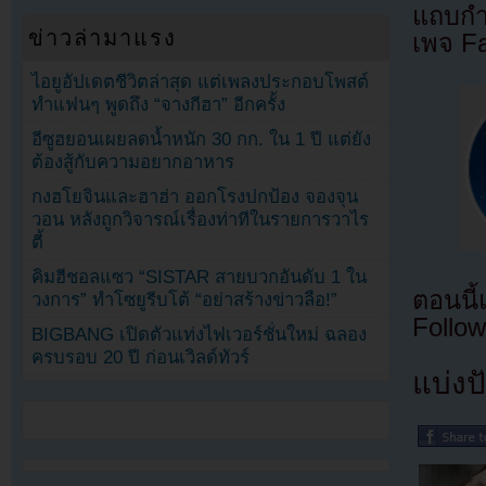
แถบกำล
ข่าวล่ามาแรง
เพจ F
ไอยูอัปเดตชีวิตล่าสุด แต่เพลงประกอบโพสต์
ทำแฟนๆ พูดถึง “จางกีฮา” อีกครั้ง
อีซูฮยอนเผยลดน้ำหนัก 30 กก. ใน 1 ปี แต่ยัง
ต้องสู้กับความอยากอาหาร
กงฮโยจินและฮาฮ่า ออกโรงปกป้อง จองจุน
วอน หลังถูกวิจารณ์เรื่องท่าทีในรายการวาไร
ตี้
คิมฮีชอลแซว “SISTAR สายบวกอันดับ 1 ใน
ตอนนี
วงการ” ทำโซยูรีบโต้ “อย่าสร้างข่าวลือ!”
Follow
BIGBANG เปิดตัวแท่งไฟเวอร์ชั่นใหม่ ฉลอง
ครบรอบ 20 ปี ก่อนเวิลด์ทัวร์
แบ่งปั