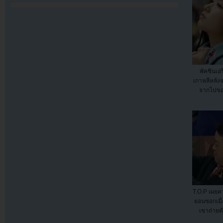
พัคชินเฮ
เกาหลีหลั
จากไปขอ
T.O.P เผยค
ยอนซอกเมื่อ
เขาถ่ายต