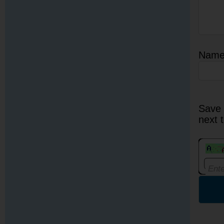
Nam
Save 
next 