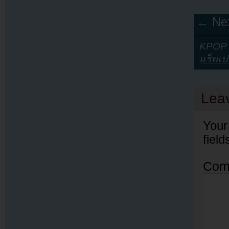
← Nex
KPOP Y
แร็พเป
Lea
Your
fiel
Com