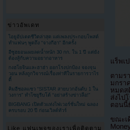
ข่าวอัพเดท
ไอยูอัปเดตชีวิตล่าสุด แต่เพลงประกอบโพสต์
ทำแฟนๆ พูดถึง “จางกีฮา” อีกครั้ง
อีซูฮยอนเผยลดน้ำหนัก 30 กก. ใน 1 ปี แต่ยัง
ต้องสู้กับความอยากอาหาร
แร็พเป
กงฮโยจินและฮาฮ่า ออกโรงปกป้อง จองจุน
วอน หลังถูกวิจารณ์เรื่องท่าทีในรายการวาไร
ตามรา
ตี้
มกราค
คิมฮีชอลแซว “SISTAR สายบวกอันดับ 1 ใน
หมดสต
วงการ” ทำโซยูรีบโต้ “อย่าสร้างข่าวลือ!”
ส่งไปโ
ตอนนี้ย
BIGBANG เปิดตัวแท่งไฟเวอร์ชั่นใหม่ ฉลอง
ครบรอบ 20 ปี ก่อนเวิลด์ทัวร์
ขณะเด
Money
Like แฟนเพจของเราเพื่อติดตาม