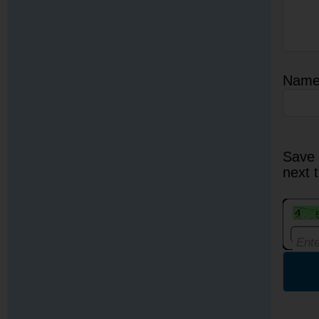
Nam
Save 
next 