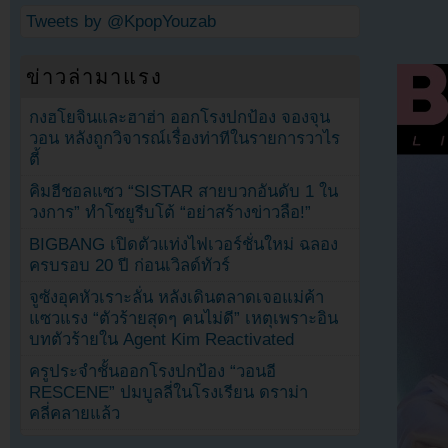
Tweets by @KpopYouzab
ข่าวล่ามาแรง
กงฮโยจินและฮาฮ่า ออกโรงปกป้อง จองจุน
วอน หลังถูกวิจารณ์เรื่องท่าทีในรายการวาไร
ตี้
คิมฮีชอลแซว “SISTAR สายบวกอันดับ 1 ใน
วงการ” ทำโซยูรีบโต้ “อย่าสร้างข่าวลือ!”
BIGBANG เปิดตัวแท่งไฟเวอร์ชั่นใหม่ ฉลอง
ครบรอบ 20 ปี ก่อนเวิลด์ทัวร์
จูซังอุคหัวเราะลั่น หลังเดินตลาดเจอแม่ค้า
แซวแรง “ตัวร้ายสุดๆ คนไม่ดี” เหตุเพราะอิน
บทตัวร้ายใน Agent Kim Reactivated
ครูประจำชั้นออกโรงปกป้อง “วอนอี
RESCENE” ปมบูลลี่ในโรงเรียน ดราม่า
คลี่คลายแล้ว