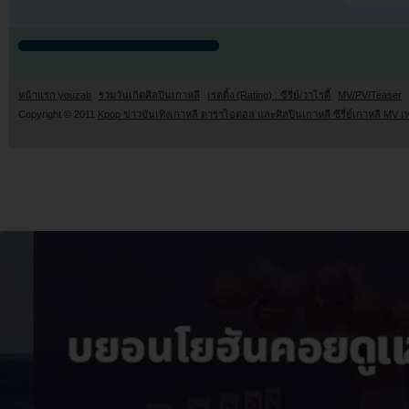
หน้าแรก youzab
รวมวันเกิดศิลปินเกาหลี
เรตติ้ง (Rating) : ซีรี่ย์/วาไรตี้
MV/PV/Teaser
Copyright © 2011
Kpop ข่าวบันเทิงเกาหลี ดาราไอดอล และศิลปินเกาหลี ซีรี่ย์เกาหลี MV เ