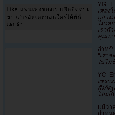
YG En
Like แฟนเพจของเราเพื่อติดตาม
เพลงไต
กลางเ
ข่าวสารอัพเดทก่อนใครได้ที่นี่
ไม่เค
เลยจ้า
เรากำล
คุณภา
สำหรับ
“เราจะ
ในไม่ช
YG Ent
เพราะม
สังกั
โดยสิ้น
แม้ว่
กำหนดจ