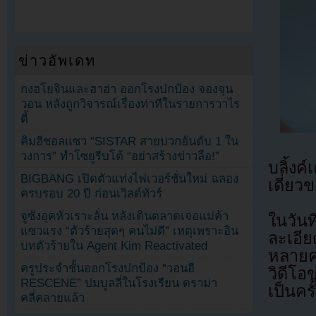
ข่าวอัพเดท
กงฮโยจินและฮาฮ่า ออกโรงปกป้อง จองจุน
วอน หลังถูกวิจารณ์เรื่องท่าทีในรายการวาไร
ตี้
คิมฮีชอลแซว “SISTAR สายบวกอันดับ 1 ใน
วงการ” ทำโซยูรีบโต้ “อย่าสร้างข่าวลือ!”
บลิ้ง
BIGBANG เปิดตัวแท่งไฟเวอร์ชั่นใหม่ ฉลอง
เดี่ยวข
ครบรอบ 20 ปี ก่อนเวิลด์ทัวร์
จูซังอุคหัวเราะลั่น หลังเดินตลาดเจอแม่ค้า
ในวัน
แซวแรง “ตัวร้ายสุดๆ คนไม่ดี” เหตุเพราะอิน
ละเอีย
บทตัวร้ายใน Agent Kim Reactivated
หลายค
ครูประจำชั้นออกโรงปกป้อง “วอนอี
วิดีโอ
RESCENE” ปมบูลลี่ในโรงเรียน ดราม่า
เป็นค
คลี่คลายแล้ว