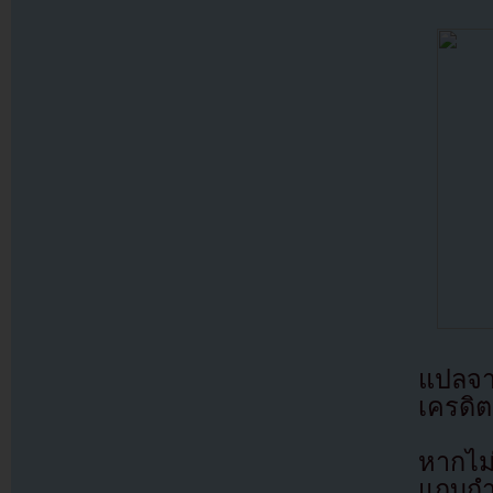
แปลจ
เครดิต
หากไม
แถบกำล