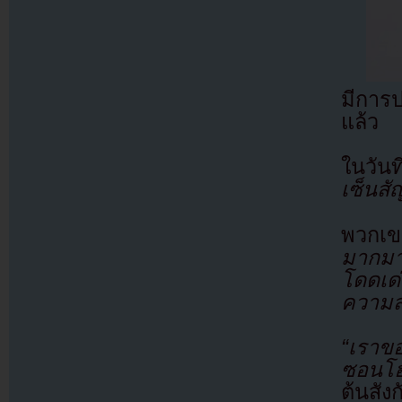
มีการ
แล้ว
ในวัน
เซ็นสั
พวกเข
มากมา
โดดเด่
ความส
“เราข
ซอนโฮ
ต้นสัง