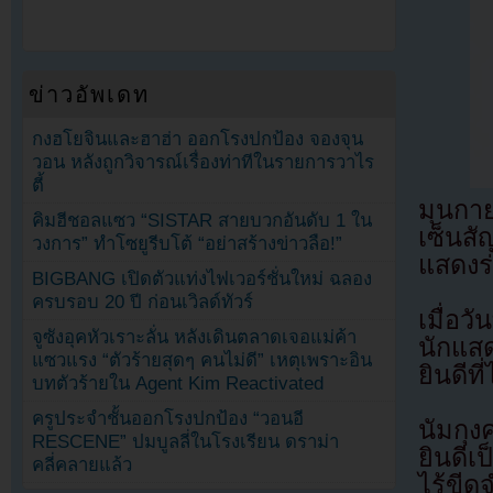
ข่าวอัพเดท
กงฮโยจินและฮาฮ่า ออกโรงปกป้อง จองจุน
วอน หลังถูกวิจารณ์เรื่องท่าทีในรายการวาไร
ตี้
มุนกาย
คิมฮีชอลแซว “SISTAR สายบวกอันดับ 1 ใน
เซ็นส
วงการ” ทำโซยูรีบโต้ “อย่าสร้างข่าวลือ!”
แสดงร
BIGBANG เปิดตัวแท่งไฟเวอร์ชั่นใหม่ ฉลอง
ครบรอบ 20 ปี ก่อนเวิลด์ทัวร์
เมื่อว
จูซังอุคหัวเราะลั่น หลังเดินตลาดเจอแม่ค้า
นักแส
แซวแรง “ตัวร้ายสุดๆ คนไม่ดี” เหตุเพราะอิน
ยินดีท
บทตัวร้ายใน Agent Kim Reactivated
ครูประจำชั้นออกโรงปกป้อง “วอนอี
นัมกุง
RESCENE” ปมบูลลี่ในโรงเรียน ดราม่า
ยินดีเ
คลี่คลายแล้ว
ไร้ขีด