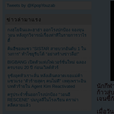
Tweets by @KpopYouzab
ข่าวล่ามาแรง
กงฮโยจินและฮาฮ่า ออกโรงปกป้อง จองจุน
วอน หลังถูกวิจารณ์เรื่องท่าทีในรายการวาไร
ตี้
คิมฮีชอลแซว “SISTAR สายบวกอันดับ 1 ใน
วงการ” ทำโซยูรีบโต้ “อย่าสร้างข่าวลือ!”
BIGBANG เปิดตัวแท่งไฟเวอร์ชั่นใหม่ ฉลอง
ครบรอบ 20 ปี ก่อนเวิลด์ทัวร์
จูซังอุคหัวเราะลั่น หลังเดินตลาดเจอแม่ค้า
แซวแรง “ตัวร้ายสุดๆ คนไม่ดี” เหตุเพราะอิน
นักกีฬ
บทตัวร้ายใน Agent Kim Reactivated
ก้าวสู
ครูประจำชั้นออกโรงปกป้อง “วอนอี
เจนซี่
RESCENE” ปมบูลลี่ในโรงเรียน ดราม่า
คลี่คลายแล้ว
เมื่อว