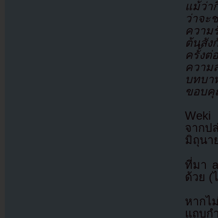
แม้ว่า
ว่าจะ
ความร
ต้นสั
ครั้ง
ความส
บทบาท
ขอบคุ
Weki 
จากปล
มิถุนา
ที่มา
ด้วย (
หากไม
แถบกำล