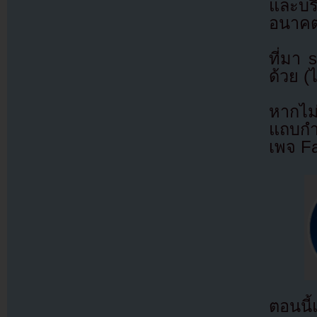
และบริ
อนาค
ที่มา
ด้วย (
หากไม
แถบกำล
เพจ F
ตอนนี