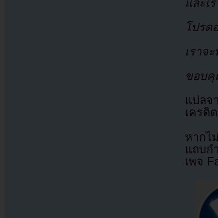
และเร
โปรดอ
เราจะพ
ขอบคุ
แปลจ
เครดิต
หากไม
แถบกำล
เพจ F