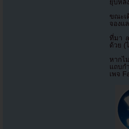
ยุบหลั
ขณะเด
จองแล
ที่มา
ด้วย (
หากไม
แถบกำล
เพจ F