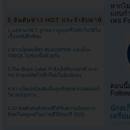
หากไม
แถบกำล
5 อันดับข่าว HOT ประจำสัปดาห์
เพจ F
1.แฮชาน NCT ถูกพบว่าสูบบุหรี่ไฟฟ้าในวิดีโอ
เบื้องหลังฝึกซ้อม
2.ชาวเน็ตพบลิซ่า BLACKPINK และมินะ
TWICE ไปช้อปปิ้งด้วยกัน
3.The Black Label กำลังเล็งที่จะแยกตัวจาก
YG ย้ายอฟฟิศไปตึกใหม่ในฮันนัมดง
ตอนนี
4.ชาวเน็ตปกป้องคิมมินจูหลังถูกพวกเฮดเตอร์
Follow
วิจารณ์รูปร่าง
นักสเ
5.10 อันดับคนดังชายที่ได้รับความนิยมมาก
ที่สุดในหมู่เกย์ในเกาหลีใต้ของปี 2023
เตรียม
Filed under
N