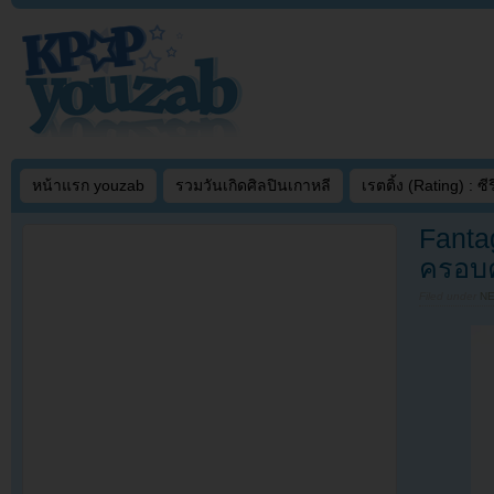
หน้าแรก youzab
รวมวันเกิดศิลปินเกาหลี
เรตติ้ง (Rating) : ซีรี
Fantag
ครอบค
Filed under
N