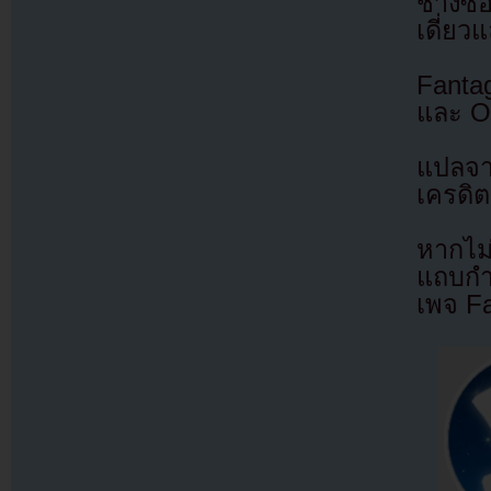
ชางซอ
เดี่ยวแ
Fanta
และ O
แปลจ
เครดิต
หากไม
แถบกำล
เพจ F