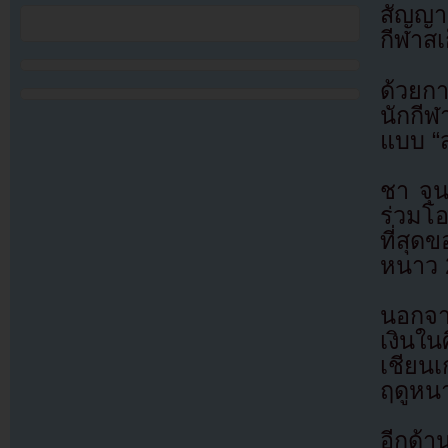
สัญญาแ
กีฬาส
ด้วยกา
นักกี
แบบ “ส
ชา จุน
ร่วมโอ
ที่สุด
หนาว 
นอกจาก
เงินใ
เชียนเ
ฤดูหนา
อีกด้