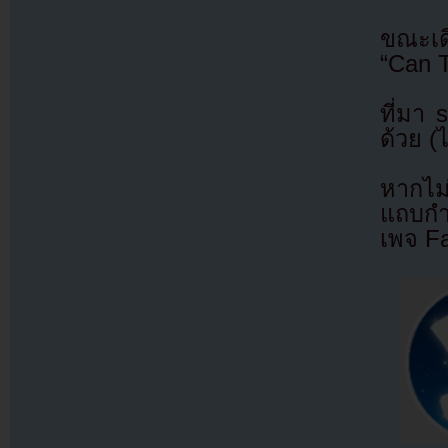
ขณะเดี
“Can 
ที่มา
ด้วย (
หากไม
แถบกำล
เพจ F