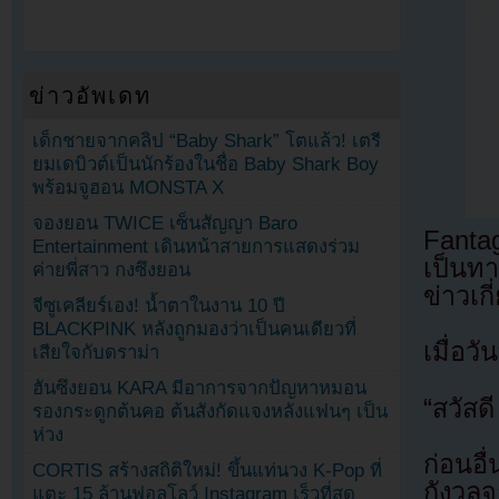
ข่าวอัพเดท
เด็กชายจากคลิป “Baby Shark” โตแล้ว! เตรี
ยมเดบิวต์เป็นนักร้องในชื่อ Baby Shark Boy
พร้อมจูฮอน MONSTA X
จองยอน TWICE เซ็นสัญญา Baro
Fanta
Entertainment เดินหน้าสายการแสดงร่วม
เป็นท
ค่ายพี่สาว กงซึงยอน
ข่าวเก
จีซูเคลียร์เอง! น้ำตาในงาน 10 ปี
BLACKPINK หลังถูกมองว่าเป็นคนเดียวที่
เมื่อว
เสียใจกับดราม่า
ฮันซึงยอน KARA มีอาการจากปัญหาหมอน
“สวัสดี
รองกระดูกต้นคอ ต้นสังกัดแจงหลังแฟนๆ เป็น
ห่วง
ก่อนอ
CORTIS สร้างสถิติใหม่! ขึ้นแท่นวง K-Pop ที่
กังวลจ
แตะ 15 ล้านฟอลโลว์ Instagram เร็วที่สุด