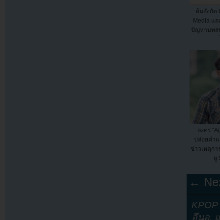
ต้นสังกัด
Media แถล
ปัญหาบทส
ละคร “Ag
ปล่อยคำแ
ข่าวเหตุก
ยู
← Nex
KPOP Y
อึนอู
,
แ