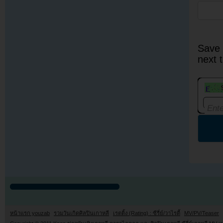
Save 
next 
หน้าแรก youzab
รวมวันเกิดศิลปินเกาหลี
เรตติ้ง (Rating) : ซีรี่ย์/วาไรตี้
MV/PV/Teaser