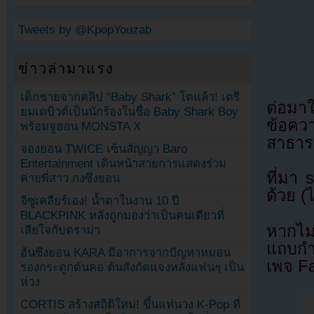
Tweets by @KpopYouzab
ข่าวล่ามาแรง
เด็กชายจากคลิป “Baby Shark” โตแล้ว! เตรี
ต่อมา
ยมเดบิวต์เป็นนักร้องในชื่อ Baby Shark Boy
ข้อคว
พร้อมจูฮอน MONSTA X
สาธารณ
จองยอน TWICE เซ็นสัญญา Baro
Entertainment เดินหน้าสายการแสดงร่วม
ที่มา
ค่ายพี่สาว กงซึงยอน
ด้วย (
จีซูเคลียร์เอง! น้ำตาในงาน 10 ปี
BLACKPINK หลังถูกมองว่าเป็นคนเดียวที่
หากไม
เสียใจกับดราม่า
แถบกำล
ฮันซึงยอน KARA มีอาการจากปัญหาหมอน
เพจ F
รองกระดูกต้นคอ ต้นสังกัดแจงหลังแฟนๆ เป็น
ห่วง
CORTIS สร้างสถิติใหม่! ขึ้นแท่นวง K-Pop ที่