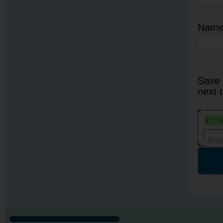
Nam
Save 
next 