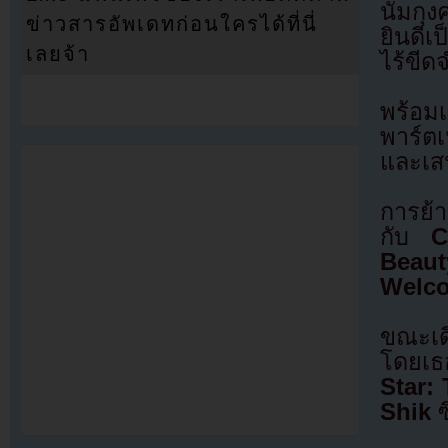
นัมกุง
ข่าวสารอัพเดทก่อนใครได้ที่นี่
ยินดีเ
เลยจ้า
ไร้ขีด
พร้อมเ
พาร์ตเ
และเสน
การย้า
กับ
C
Beaut
Welco
ขณะเด
โดยเธ
Star:
Shik
ซ