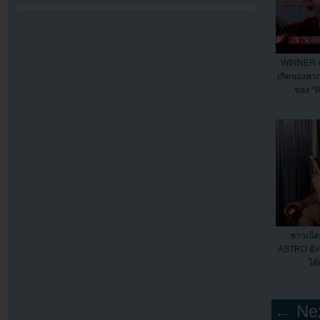
WINNER กล
เกิดของพว
ของ "
ชาวเน็ต
ASTRO ยัง
ได้
← Nex