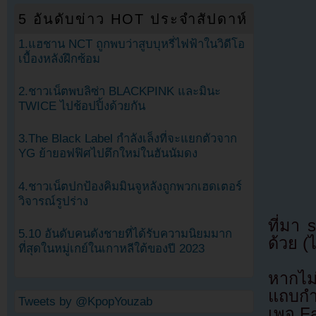
5 อันดับข่าว HOT ประจำสัปดาห์
1.แฮชาน NCT ถูกพบว่าสูบบุหรี่ไฟฟ้าในวิดีโอ
เบื้องหลังฝึกซ้อม
2.ชาวเน็ตพบลิซ่า BLACKPINK และมินะ
TWICE ไปช้อปปิ้งด้วยกัน
3.The Black Label กำลังเล็งที่จะแยกตัวจาก
YG ย้ายอฟฟิศไปตึกใหม่ในฮันนัมดง
4.ชาวเน็ตปกป้องคิมมินจูหลังถูกพวกเฮดเตอร์
วิจารณ์รูปร่าง
ที่มา
5.10 อันดับคนดังชายที่ได้รับความนิยมมาก
ด้วย (
ที่สุดในหมู่เกย์ในเกาหลีใต้ของปี 2023
หากไม
แถบกำล
Tweets by @KpopYouzab
เพจ F