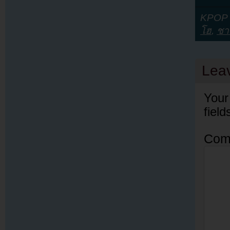
KPOP Y
โฮ
,
ชา
Lea
Your
fiel
Com