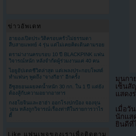
ข่าวอัพเดท
ฮายองเปิดประวัติครอบครัวไม่ธรรมดา
สืบสายแพทย์ 4 รุ่น แต่ไม่เคยคิดเดินตามรอย
ดราม่างานครบรอบ 10 ปี BLACKPINK แฟน
วิจารณ์หนัก หลังจำกัดผู้ร่วมงานแค่ 40 คน
ไอยูอัปเดตชีวิตล่าสุด แต่เพลงประกอบโพสต์
ทำแฟนๆ พูดถึง “จางกีฮา” อีกครั้ง
มุนกาย
เซ็นส
อีซูฮยอนเผยลดน้ำหนัก 30 กก. ใน 1 ปี แต่ยัง
แสดงร
ต้องสู้กับความอยากอาหาร
กงฮโยจินและฮาฮ่า ออกโรงปกป้อง จองจุน
เมื่อว
วอน หลังถูกวิจารณ์เรื่องท่าทีในรายการวาไร
ตี้
นักแส
ยินดีท
Like แฟนเพจของเราเพื่อติดตาม