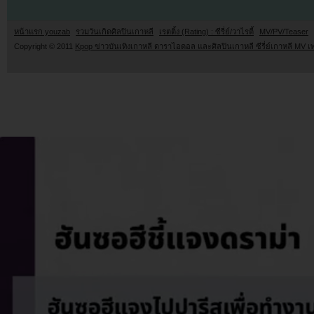
หน้าแรก youzab
รวมวันเกิดศิลปินเกาหลี
เรตติ้ง (Rating) : ซีรี่ย์/วาไรตี้
MV/PV/Teaser
Copyright © 2011
Kpop ข่าวบันเทิงเกาหลี ดาราไอดอล และศิลปินเกาหลี ซีรี่ย์เกาหลี MV เ