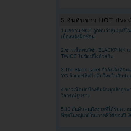
5 อันดับข่าว HOT ประจ
1.แฮชาน NCT ถูกพบว่าสูบบุหรี่ไฟ
เบื้องหลังฝึกซ้อม
2.ชาวเน็ตพบลิซ่า BLACKPINK แ
TWICE ไปช้อปปิ้งด้วยกัน
3.The Black Label กำลังเล็งที่จ
YG ย้ายอฟฟิศไปตึกใหม่ในฮันนัม
4.ชาวเน็ตปกป้องคิมมินจูหลังถูกพ
วิจารณ์รูปร่าง
5.10 อันดับคนดังชายที่ได้รับคว
ที่สุดในหมู่เกย์ในเกาหลีใต้ของปี 