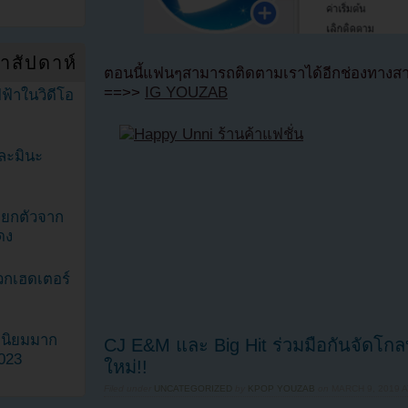
ำสัปดาห์
ตอนนี้แฟนๆสามารถติดตามเราได้อีกช่องทางสา
==>>
IG YOUZAB
ฟ้าในวิดีโอ
ละมินะ
ะแยกตัวจาก
ดง
วกเฮดเตอร์
ามนิยมมาก
CJ E&M และ Big Hit ร่วมมือกันจัดโกล
2023
ใหม่!!
Filed under
UNCATEGORIZED
by
KPOP YOUZAB
on
MARCH 9, 2019 A