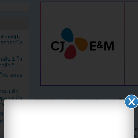
ง จองจุน
รายการวาไร
นดับ 1 ใน
าวลือ!”
นใหม่ ฉลอง
เจอแม่ค้า
ตุเพราะอิน
CJ E&M และ Big Hit Entertainment เปิดตัว Bel
ated
อี
ในเว็บไซต์หลักของ Belif ประกาศว่า:
ดราม่า
“Belif Lab กำลังมองหาสมาชิกจากทั่วโลกเพื่อ
2020 CJ E&M ผู้ที่สร้างซีรี่ย์ Produce และ Big