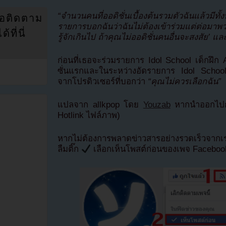
“จำนวนคนที่ออดิชั่นเบื้องต้นรวมตัวฉันแล้วมีท
่อติดตาม
รายการบอกฉันว่าฉันไม่ต้องเข้าร่วมแต่ต่อมา
ที่นี่
รู้จักเกินไป ถ้าคุณไม่ออดิชั่นคนอื่นจะสงสัย’ แ
ก่อนที่เธอจะร่วมรายการ Idol School เด็กฝึก
ซั่นแรกและในระหว่างอัดรายการ Idol School A
จากโปรดิวเซอร์ที่บอกว่า
“คุณไม่ควรเลือกฉัน”
แปลจาก allkpop โดย
Youzab
หากนำออกไปกร
Hotlink ไฟล์ภาพ)
หากไม่ต้องการพลาดข่าวสารอย่างรวดเร็วจาก
ลืมติ๊ก
เลือกเห็นโพสต์ก่อนของเพจ Facebo