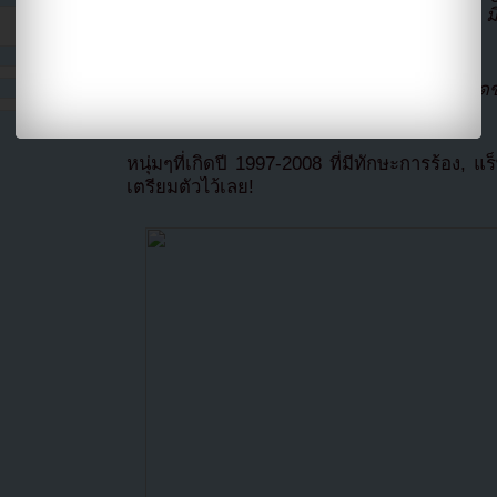
จะทำงานร่วมกันเริ่มด้วยกรุงโซลในวันที่ 23 
สำคัญๆในประเทศและต่างประเทศ”
Belif Lab ย้ำว่า
“เราเน้นศักยภาพที่ไร้ขีดจำก
มีอยู่!”
หนุ่มๆที่เกิดปี 1997-2008 ที่มีทักษะการร้อง,
เตรียมตัวไว้เลย!