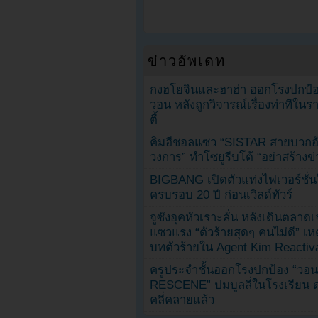
ข่าวอัพเดท
กงฮโยจินและฮาฮ่า ออกโรงปกป้อ
วอน หลังถูกวิจารณ์เรื่องท่าทีใน
ตี้
คิมฮีชอลแซว “SISTAR สายบวกอั
วงการ” ทำโซยูรีบโต้ “อย่าสร้างข่
BIGBANG เปิดตัวแท่งไฟเวอร์ชั่
ครบรอบ 20 ปี ก่อนเวิลด์ทัวร์
จูซังอุคหัวเราะลั่น หลังเดินตลาด
แซวแรง “ตัวร้ายสุดๆ คนไม่ดี” เห
บทตัวร้ายใน Agent Kim Reactiv
ครูประจำชั้นออกโรงปกป้อง “วอน
RESCENE” ปมบูลลี่ในโรงเรียน 
คลี่คลายแล้ว