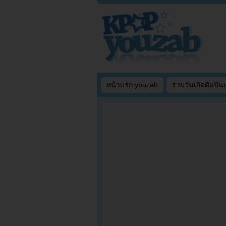
หน้าแรก youzab
รวมวันเกิดศิลปิน