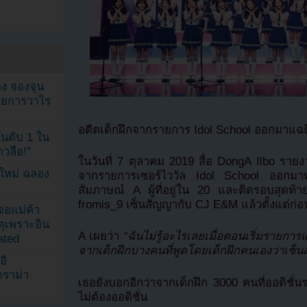
ง จองจุน
รายการวาไร
อดีตเด็กฝึกจากรายการ Idol School ออกมาแฉถึ
นดับ 1 ใน
าวลือ!”
ในวันที่ 7 ตุลาคม 2019 สื่อ DongA Ilbo รายงา
นใหม่ ฉลอง
จากรายการเซอร์ไววัล Idol School ออกมาพ
สัมภาษณ์ A ผู้ที่อยู่ใน 20 และติดรอบสุดท
fromis_9 เซ็นสัญญากับ CJ E&M แล้วตั้งแต่ก่อ
เจอแม่ค้า
ตุเพราะอิน
A เผยว่า
“ฉันไม่รู้อะไรเลยเมื่อตอนเริ่มรายการแต
ated
จากเด็กฝึกบางคนที่พูดโดยเด็กฝึกคนเองว่าเซ็
อี
ดราม่า
เธอยังบอกอีกว่าจากเด็กฝึก 3000 คนที่ออดิชั่
ไม่ต้องออดิชั่น