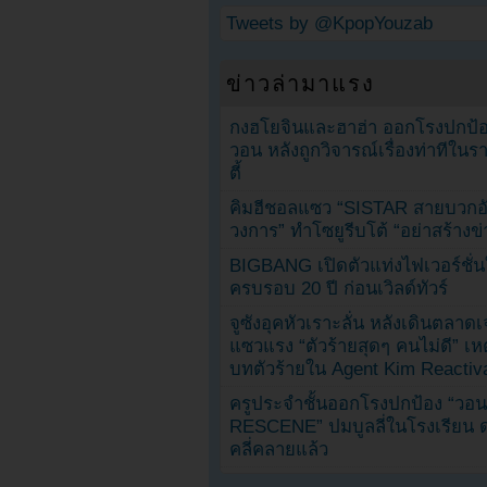
Tweets by @KpopYouzab
ข่าวล่ามาแรง
กงฮโยจินและฮาฮ่า ออกโรงปกป้อ
วอน หลังถูกวิจารณ์เรื่องท่าทีใน
ตี้
คิมฮีชอลแซว “SISTAR สายบวกอั
วงการ” ทำโซยูรีบโต้ “อย่าสร้างข่
BIGBANG เปิดตัวแท่งไฟเวอร์ชั่
ครบรอบ 20 ปี ก่อนเวิลด์ทัวร์
จูซังอุคหัวเราะลั่น หลังเดินตลาด
แซวแรง “ตัวร้ายสุดๆ คนไม่ดี” เห
บทตัวร้ายใน Agent Kim Reactiv
ครูประจำชั้นออกโรงปกป้อง “วอน
RESCENE” ปมบูลลี่ในโรงเรียน 
คลี่คลายแล้ว