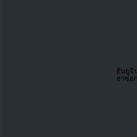
ฮันยู
ฮาซอก