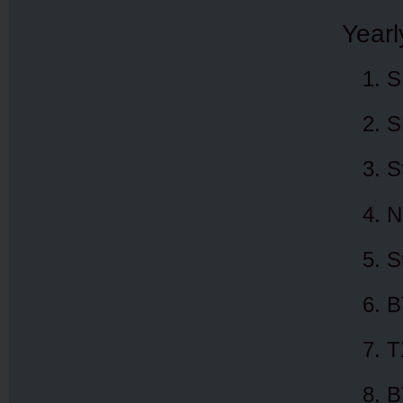
Yearl
S
S
S
N
S
B
T
B