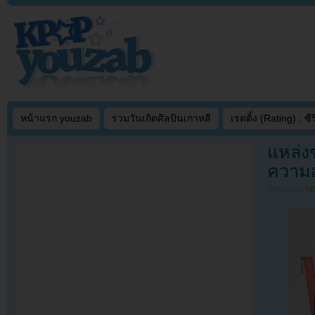
หน้าแรก youzab
รวมวันเกิดศิลปินเกาหลี
เรตติ้ง (Rating) : ซีรี
แหล่ง
ความสั
Filed under
N