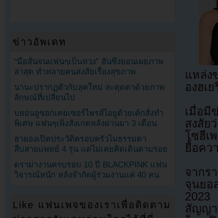
ข่าวอัพเดท
“มือสั่นจนแฟนๆเป็นห่วง” ฮันซึงยอนเผยภาพ
ล่าสุด ทำหลายคนสงสัยเรื่องสุขภาพ
แหล่งข
องฮเยร
นานะปรากฏตัวกับลุคใหม่ สะดุดตาด้วยภาพ
ลักษณ์ที่เปลี่ยนไป
เมื่อ
บยอนอูซอกเคยเซอร์ไพรส์ไอยูด้วยเค้กสั่งทำ
สงสัยว
พิเศษ แฟนๆเพิ่งสังเกตหลังผ่านมา 3 เดือน
โซฮีเ
ฮายองเปิดประวัติครอบครัวไม่ธรรมดา
ยื้อคว
สืบสายแพทย์ 4 รุ่น แต่ไม่เคยคิดเดินตามรอย
ดราม่างานครบรอบ 10 ปี BLACKPINK แฟน
จากรา
วิจารณ์หนัก หลังจำกัดผู้ร่วมงานแค่ 40 คน
จุนยอล
2023 ช
Like แฟนเพจของเราเพื่อติดตาม
สัญญาณ