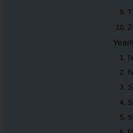
T
Z
Yearl
I
I
S
S
S
M