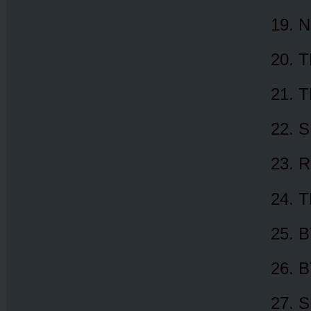
N
T
T
S
R
T
B
B
S