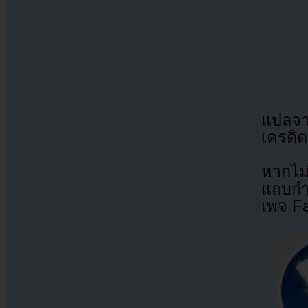
แปลจ
เครดิต
หากไม
แถบกำล
เพจ F