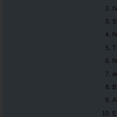
I
S
N
T
N
a
B
A
E