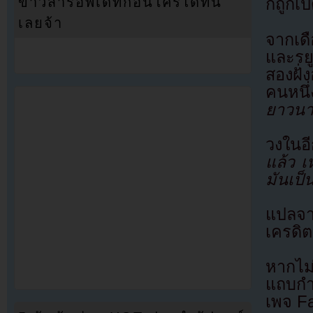
ข่าวสารอัพเดทก่อนใครได้ที่นี่
ก็ถูกเ
เลยจ้า
จากเดื
และรยู
สองฝั่
คนหนึ่
ยาวนา
วงในอ
แล้ว 
มันเป็
แปลจ
เครดิต
หากไม
แถบกำล
เพจ F