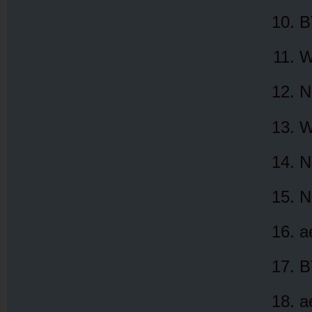
B
W
N
W
N
N
a
B
a