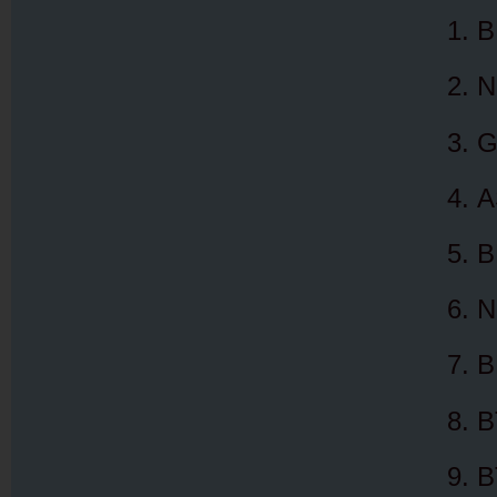
B
N
G
A
B
N
B
B
B