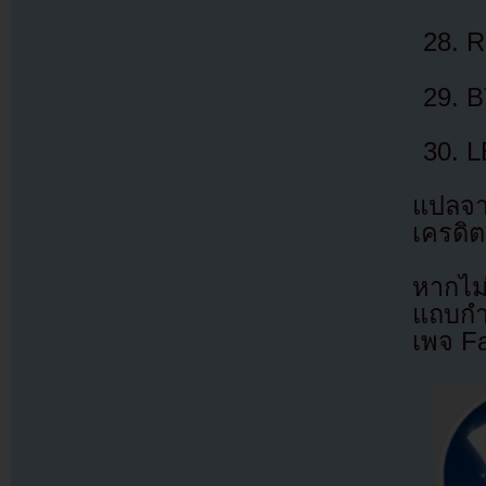
R
B
L
แปลจ
เครดิต
หากไม
แถบกำล
เพจ F