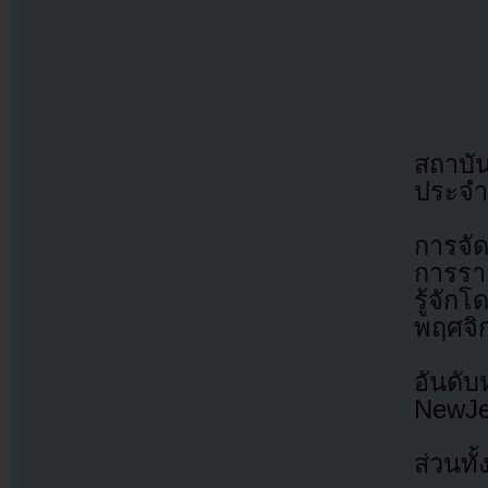
สถาบัน
ประจำ
การจัด
การราย
รู้จัก
พฤศจิ
อันดั
NewJe
ส่วนทั