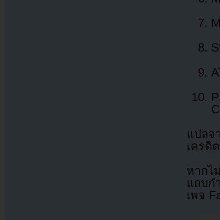
M
S
A
P
C
แปลจ
เครดิต
หากไม
แถบกำล
เพจ F