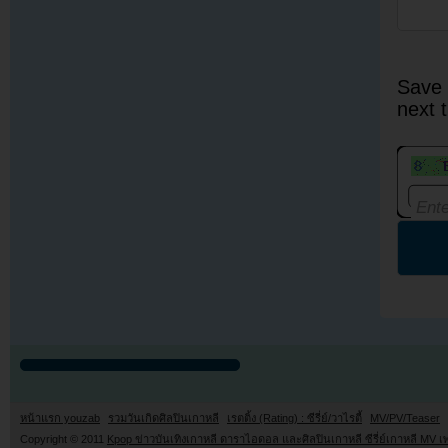
Save 
next 
หน้าแรก youzab
รวมวันเกิดศิลปินเกาหลี
เรตติ้ง (Rating) : ซีรี่ย์/วาไรตี้
MV/PV/Teaser
Copyright © 2011
Kpop ข่าวบันเทิงเกาหลี ดาราไอดอล และศิลปินเกาหลี ซีรี่ย์เกาหลี MV เ