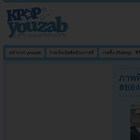
หน้าแรก youzab
รวมวันเกิดศิลปินเกาหลี
เรตติ้ง (Rating) : ซีรี
Written on
JAN
ภาพท
ฮยองอ
Filed under
N