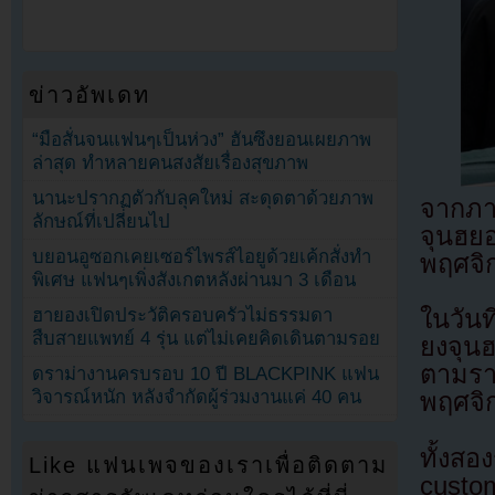
ข่าวอัพเดท
“มือสั่นจนแฟนๆเป็นห่วง” ฮันซึงยอนเผยภาพ
ล่าสุด ทำหลายคนสงสัยเรื่องสุขภาพ
นานะปรากฏตัวกับลุคใหม่ สะดุดตาด้วยภาพ
จากภา
ลักษณ์ที่เปลี่ยนไป
จุนฮย
บยอนอูซอกเคยเซอร์ไพรส์ไอยูด้วยเค้กสั่งทำ
พฤศจิ
พิเศษ แฟนๆเพิ่งสังเกตหลังผ่านมา 3 เดือน
ฮายองเปิดประวัติครอบครัวไม่ธรรมดา
ในวัน
สืบสายแพทย์ 4 รุ่น แต่ไม่เคยคิดเดินตามรอย
ยงจุน
ตามรา
ดราม่างานครบรอบ 10 ปี BLACKPINK แฟน
วิจารณ์หนัก หลังจำกัดผู้ร่วมงานแค่ 40 คน
พฤศจิ
ทั้งสอ
Like แฟนเพจของเราเพื่อติดตาม
custo