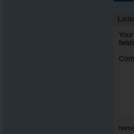
Lea
Your
fiel
Com
Nam