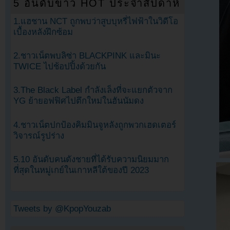
5 อันดับข่าว HOT ประจำสัปดาห์
1.แฮชาน NCT ถูกพบว่าสูบบุหรี่ไฟฟ้าในวิดีโอ
เบื้องหลังฝึกซ้อม
2.ชาวเน็ตพบลิซ่า BLACKPINK และมินะ
TWICE ไปช้อปปิ้งด้วยกัน
3.The Black Label กำลังเล็งที่จะแยกตัวจาก
YG ย้ายอฟฟิศไปตึกใหม่ในฮันนัมดง
4.ชาวเน็ตปกป้องคิมมินจูหลังถูกพวกเฮดเตอร์
วิจารณ์รูปร่าง
5.10 อันดับคนดังชายที่ได้รับความนิยมมาก
ที่สุดในหมู่เกย์ในเกาหลีใต้ของปี 2023
Tweets by @KpopYouzab