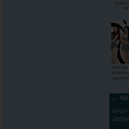
ท่ามกลา
Gen
Girl’s Day
สุดเซ็กซี่จ
คอนเซ็ปต์แฟ
← Nex
KPOP Y
Junhy