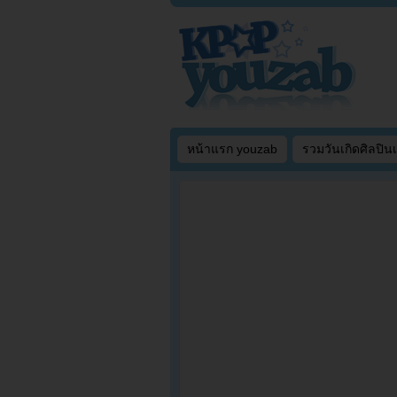
หน้าแรก youzab
รวมวันเกิดศิลปิน