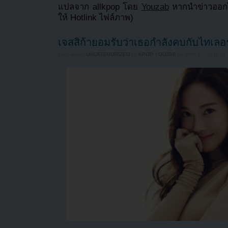
แปลจาก allkpop โดย
Youzab
หากนำข่าวออกไ
ให้ Hotlink ไฟล์ภาพ)
เจสสิก้ายอมรับว่าเธอกำลังคบกับไทเลอ
Filed under
UNCATEGORIZED
by
KPOP YOUZAB
on
MAY 17, 2016 AT