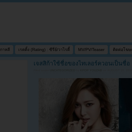
เกาหลี
เรตติ้ง (Rating) : ซีรี่ย์/วาไรตี้
MV/PV/Teaser
ติดต่อโฆ
เจสสิก้าใช้ชื่อของไทเลอร์ควอนเป็นชื่
Filed under
UNCATEGORIZED
by
KPOP YOUZAB
on
AUGUST 10, 2016