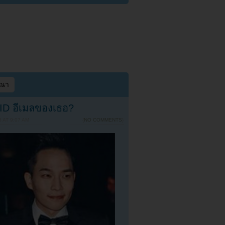
ษณา
อ ID อีเมลของเธอ?
 AT 9:07 AM
{
NO COMMENTS
}