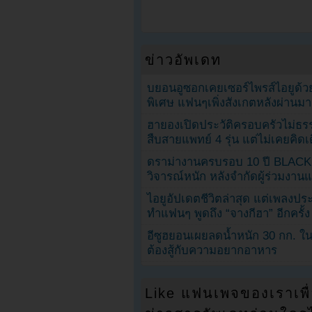
ข่าวอัพเดท
บยอนอูซอกเคยเซอร์ไพรส์ไอยูด้วย
พิเศษ แฟนๆเพิ่งสังเกตหลังผ่านมา
ฮายองเปิดประวัติครอบครัวไม่ธ
สืบสายแพทย์ 4 รุ่น แต่ไม่เคยคิ
ดราม่างานครบรอบ 10 ปี BLAC
วิจารณ์หนัก หลังจำกัดผู้ร่วมงาน
ไอยูอัปเดตชีวิตล่าสุด แต่เพลงป
ทำแฟนๆ พูดถึง “จางกีฮา” อีกครั้ง
อีซูฮยอนเผยลดน้ำหนัก 30 กก. ใน 
ต้องสู้กับความอยากอาหาร
Like แฟนเพจของเราเพื