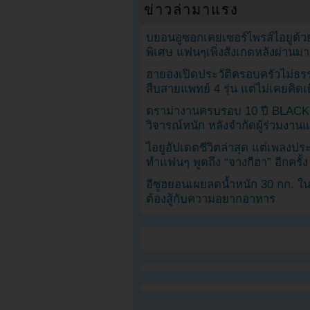
ข่าวล่ามาแรง
บยอนอูซอกเคยเซอร์ไพรส์ไอยูด้วย
พิเศษ แฟนๆเพิ่งสังเกตหลังผ่านมา
ฮายองเปิดประวัติครอบครัวไม่ธ
สืบสายแพทย์ 4 รุ่น แต่ไม่เคยคิ
ดราม่างานครบรอบ 10 ปี BLAC
วิจารณ์หนัก หลังจำกัดผู้ร่วมงาน
ไอยูอัปเดตชีวิตล่าสุด แต่เพลงป
ทำแฟนๆ พูดถึง “จางกีฮา” อีกครั้ง
อีซูฮยอนเผยลดน้ำหนัก 30 กก. ใน 
ต้องสู้กับความอยากอาหาร