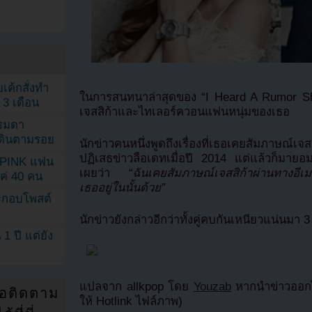
เค้กสั่งทำ
ในการสนทนาล่าสุดของ “I Heard A Rumor Show”
 3 เดือน
เจสสิก้าและไทเลอร์ควอนแฟนหนุ่มของเธอ
รรมดา
ดเดินตามรอย
นักข่าวคนหนึ่งพูดถึงเรื่องที่เธอเคยสัมภาษณ์เจส
ปฏิเสธข่าวลือเดทเมื่อปี 2014 แต่แล้วก็มายอมร
KPINK แฟน
เผยว่า
“ฉันเคยสัมภาษณ์เจสสิก้าผ่านทางอีเ
แค่ 40 คน
เธออยู่ในนั้นด้วย”
ระกอบโพสต์
นักข่าวยังกล่าวอีกว่าทั้งคู่คบกันเหนียวแน่นมา 3
1 ปี แต่ยัง
แปลจาก allkpop โดย
Youzab
หากนำข่าวออกไ
่อติดตาม
ให้ Hotlink ไฟล์ภาพ)