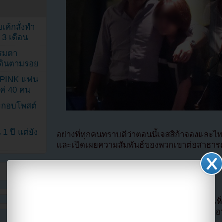
เค้กสั่งทำ
 3 เดือน
รรมดา
ดเดินตามรอย
KPINK แฟน
แค่ 40 คน
ระกอบโพสต์
1 ปี แต่ยัง
อย่างที่ทุกคนทราบดีว่าตอนนี้เจสสิก้าจองและไ
และเปิดเผยความสัมพันธ์ของพวกเขาต่อสาธาร
และจากนั้นมา Dispatch ก็ได้จับภาพของทั้งสอ
เขาในคืนวันที่ 25 พฤษภาคม 2016
ภาพถูกถ่ายที่บาร์แห่งหนึ่งในกังนัม ซึ่งเผยให้
เที่ยวอยู่กับเพื่อนๆของพวกเขา และดูเหมือ