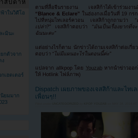
ำสัปดาห์
ตามที่สื่อจีนรายงาน เจสสิก้าได้เข้าร่วมงาน
ฟ้าในวิดีโอ
“Blance & Eclare”
ในฮ่องกงเมื่อวันที่ 19 กร
ไปที่่หนุ่มไทเลอร์ควอน เจสสิก้าถูกถามว่า
“แฟ
เปล่า?”
เจสสิก้าตอบว่า
“มันเป็นเรื่องยากที่จ
ฉันนะคะ”
ละมินะ
แต่อย่างไรก็ตาม นักข่าวได้ถามเจสสิก้าต่อเกี่
ตอบว่
า “ไม่มีแผนอะไรในตอนนี้ค่ะ”
ะแยกตัวจาก
ดง
แปลจาก allkpop โดย
Youzab
หากนำข่าวออกไ
ให้ Hotlink ไฟล์ภาพ)
วกเฮดเตอร์
Dispatch เผยภาพของเจสสิก้าและไทเล
ามนิยมมาก
เพื่อนๆ!!
2023
Filed under
UNCATEGORIZED
by
KPOP YOUZAB
on
MAY 28, 2016 AT