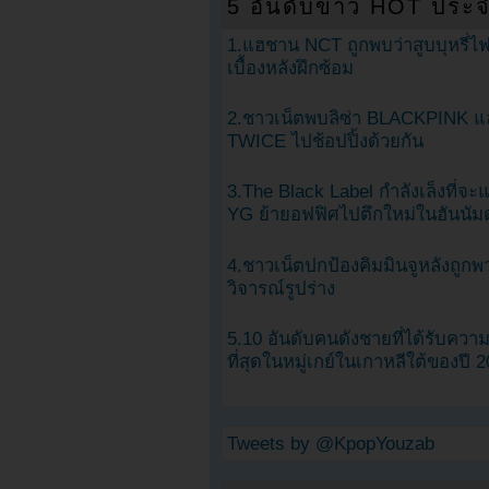
5 อันดับข่าว HOT ประจ
1.แฮชาน NCT ถูกพบว่าสูบบุหรี่ไฟ
เบื้องหลังฝึกซ้อม
2.ชาวเน็ตพบลิซ่า BLACKPINK แ
TWICE ไปช้อปปิ้งด้วยกัน
3.The Black Label กำลังเล็งที่จ
YG ย้ายอฟฟิศไปตึกใหม่ในฮันนัม
4.ชาวเน็ตปกป้องคิมมินจูหลังถูกพ
วิจารณ์รูปร่าง
5.10 อันดับคนดังชายที่ได้รับคว
ที่สุดในหมู่เกย์ในเกาหลีใต้ของปี 
Tweets by @KpopYouzab