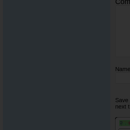
Com
Nam
Save 
next 