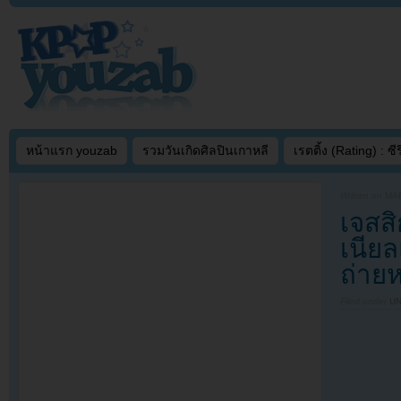
หน้าแรก youzab
รวมวันเกิดศิลปินเกาหลี
เรตติ้ง (Rating) : ซีรี
Written on
MAR
เจสส
เนีย
ถ่ายห
Filed under
U