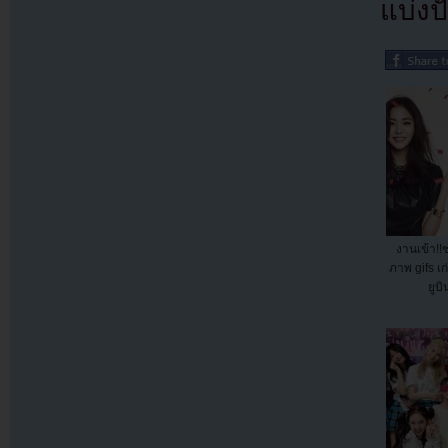
แบ่งปั
งานเข้า!!
ภาพ gifs เก่
ยูบ