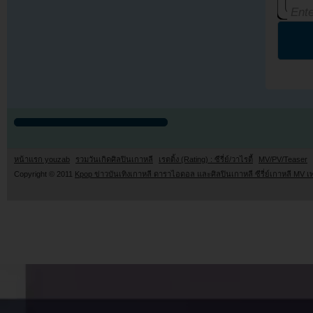
หน้าแรก youzab
รวมวันเกิดศิลปินเกาหลี
เรตติ้ง (Rating) : ซีรี่ย์/วาไรตี้
MV/PV/Teaser
Copyright © 2011
Kpop ข่าวบันเทิงเกาหลี ดาราไอดอล และศิลปินเกาหลี ซีรี่ย์เกาหลี MV เ