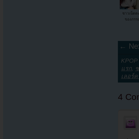
ชาวเน็ตต
ของภรร
← Nex
KPOP Y
แรก
,
ช
เลอร์
4 Co