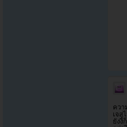
ความ
เจสไ
ยังงี