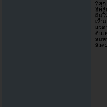
ที่สุ
อิทธ
ฝันใ
เห็น
แวดว
ต้นเ
สมหว
สังค