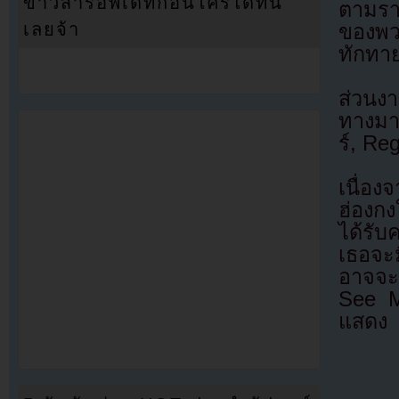
ข่าวสารอัพเดทก่อนใครได้ที่นี่
ตามรา
เลยจ้า
ของพว
ทักทาย
ส่วนงา
ทางมาม
ร์, Re
เนื่อง
ฮ่องกง
ได้รับ
เธอจะ
อาจจะ
See M
แสดง