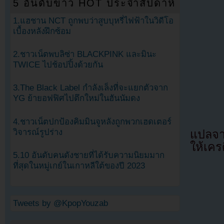
5 อันดับข่าว HOT ประจำสัปดาห์
1.แฮชาน NCT ถูกพบว่าสูบบุหรี่ไฟฟ้าในวิดีโอ
เบื้องหลังฝึกซ้อม
2.ชาวเน็ตพบลิซ่า BLACKPINK และมินะ
TWICE ไปช้อปปิ้งด้วยกัน
3.The Black Label กำลังเล็งที่จะแยกตัวจาก
YG ย้ายอฟฟิศไปตึกใหม่ในฮันนัมดง
4.ชาวเน็ตปกป้องคิมมินจูหลังถูกพวกเฮดเตอร์
วิจารณ์รูปร่าง
แปลจา
ให้เคร
5.10 อันดับคนดังชายที่ได้รับความนิยมมาก
ที่สุดในหมู่เกย์ในเกาหลีใต้ของปี 2023
Tweets by @KpopYouzab