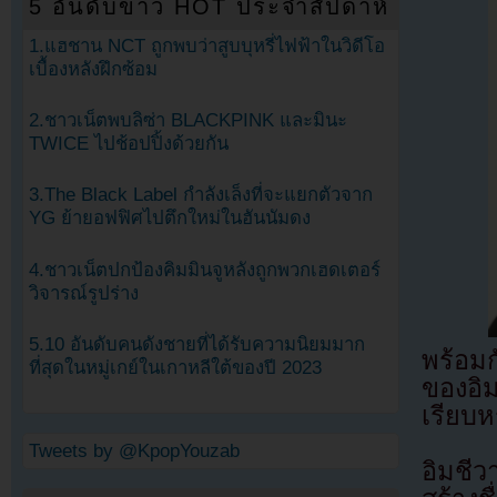
5 อันดับข่าว HOT ประจำสัปดาห์
1.แฮชาน NCT ถูกพบว่าสูบบุหรี่ไฟฟ้าในวิดีโอ
เบื้องหลังฝึกซ้อม
2.ชาวเน็ตพบลิซ่า BLACKPINK และมินะ
TWICE ไปช้อปปิ้งด้วยกัน
3.The Black Label กำลังเล็งที่จะแยกตัวจาก
YG ย้ายอฟฟิศไปตึกใหม่ในฮันนัมดง
4.ชาวเน็ตปกป้องคิมมินจูหลังถูกพวกเฮดเตอร์
วิจารณ์รูปร่าง
5.10 อันดับคนดังชายที่ได้รับความนิยมมาก
พร้อมก
ที่สุดในหมู่เกย์ในเกาหลีใต้ของปี 2023
ของอิม
เรียบ
Tweets by @KpopYouzab
อิมชี