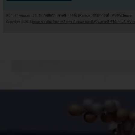
หน้าแรก youzab
รวมวันเกิดศิลปินเกาหลี
เรตติ้ง (Rating) : ซีรี่ย์/วาไรตี้
MV/PV/Teaser
Copyright © 2011
Kpop ข่าวบันเทิงเกาหลี ดาราไอดอล และศิลปินเกาหลี ซีรี่ย์เกาหลี MV เ