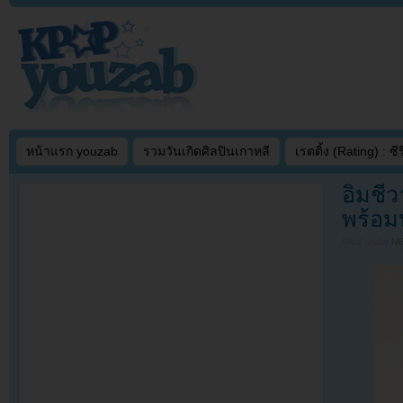
หน้าแรก youzab
รวมวันเกิดศิลปินเกาหลี
เรตติ้ง (Rating) : ซีรี
อิมชี
พร้อม
Filed under
N