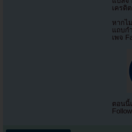
แปลจ
เครดิต
หากไม
แถบกำล
เพจ F
ตอนนี
Follow