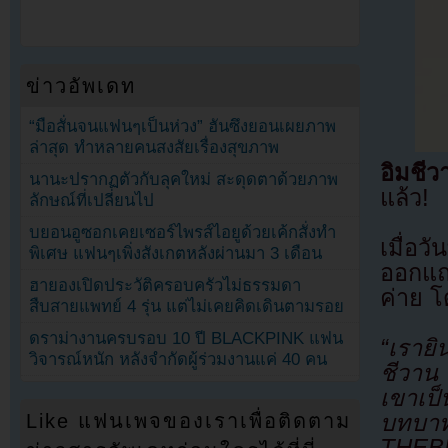
ข่าวอัพเดท
“มือสั่นจนแฟนๆเป็นห่วง” ฮันซึงยอนเผยภาพ
ล่าสุด ทำหลายคนสงสัยเรื่องสุขภาพ
อิมชี
นานะปรากฏตัวกับลุคใหม่ สะดุดตาด้วยภาพ
แล้ว!
ลักษณ์ที่เปลี่ยนไป
บยอนอูซอกเคยเซอร์ไพรส์ไอยูด้วยเค้กสั่งทำ
เมื่อ
พิเศษ แฟนๆเพิ่งสังเกตหลังผ่านมา 3 เดือน
ออกแถ
ฮายองเปิดประวัติครอบครัวไม่ธรรมดา
ค่าย โ
สืบสายแพทย์ 4 รุ่น แต่ไม่เคยคิดเดินตามรอย
ดราม่างานครบรอบ 10 ปี BLACKPINK แฟน
“เรายิ
วิจารณ์หนัก หลังจำกัดผู้ร่วมงานแค่ 40 คน
ชีวาน
เขาเป็
Like แฟนเพจของเราเพื่อติดตาม
บทบา