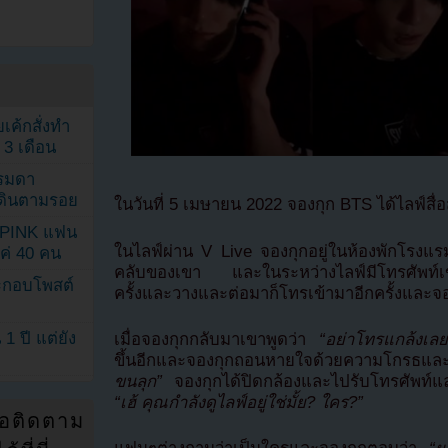
เค้กสั่งทำ
 3 เดือน
รรมดา
ดเดินตามรอย
ในวันที่ 5 เมษายน 2022 จองกุก BTS ได้ไลฟ์สื
KPINK แฟน
ในไลฟ์ผ่าน V Live จองกุกอยู่ในห้องพักโรงแร
แค่ 40 คน
คลับของเขา และในระหว่างไลฟ์มีโทรศัพท์เข้าม
ระกอบโพสต์
ครั้งและวางและต่อมาก็โทรเข้ามาอีกครั้งและจ
1 ปี แต่ยัง
เมื่อจองกุกกลับมาเขาพูดว่า
“อย่าโทรแกล้งเลย
ขึ้นอีกและจองกุกถอนหายใจด้วยความโกรธและ
ขนลุก”
จองกุกได้ปิดกล้องและไปรับโทรศัพท์และ
“เฮ้ คุณกำลังดูไลฟ์อยู่ใช่มั้ย? ใคร?”
่อติดตาม