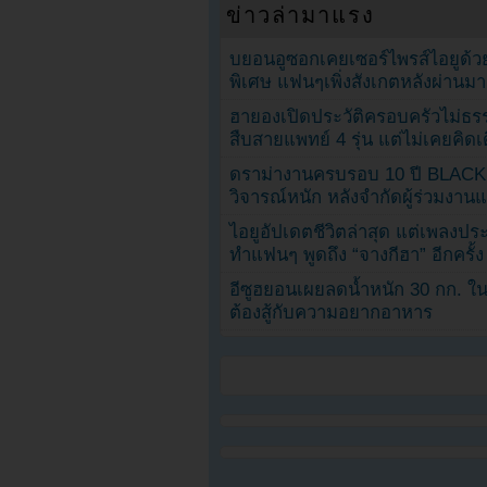
ข่าวล่ามาแรง
บยอนอูซอกเคยเซอร์ไพรส์ไอยูด้วย
พิเศษ แฟนๆเพิ่งสังเกตหลังผ่านมา
ฮายองเปิดประวัติครอบครัวไม่ธ
สืบสายแพทย์ 4 รุ่น แต่ไม่เคยคิ
ดราม่างานครบรอบ 10 ปี BLAC
วิจารณ์หนัก หลังจำกัดผู้ร่วมงาน
ไอยูอัปเดตชีวิตล่าสุด แต่เพลงป
ทำแฟนๆ พูดถึง “จางกีฮา” อีกครั้ง
อีซูฮยอนเผยลดน้ำหนัก 30 กก. ใน 
ต้องสู้กับความอยากอาหาร