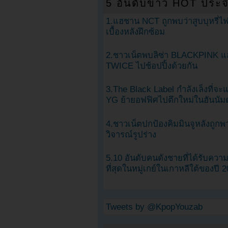
5 อันดับข่าว HOT ประจ
1.แฮชาน NCT ถูกพบว่าสูบบุหรี่ไฟ
เบื้องหลังฝึกซ้อม
2.ชาวเน็ตพบลิซ่า BLACKPINK แ
TWICE ไปช้อปปิ้งด้วยกัน
3.The Black Label กำลังเล็งที่จ
YG ย้ายอฟฟิศไปตึกใหม่ในฮันนัม
4.ชาวเน็ตปกป้องคิมมินจูหลังถูกพ
วิจารณ์รูปร่าง
5.10 อันดับคนดังชายที่ได้รับคว
ที่สุดในหมู่เกย์ในเกาหลีใต้ของปี 
Tweets by @KpopYouzab