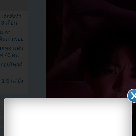
เค้กสั่งทำ
 3 เดือน
รรมดา
ดเดินตามรอย
KPINK แฟน
แค่ 40 คน
ระกอบโพสต์
1 ปี แต่ยัง