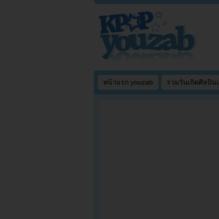
หน้าแรก youzab
รวมวันเกิดศิลปิน