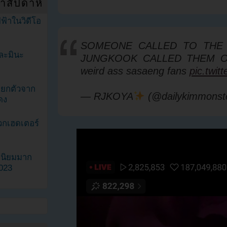
ำสัปดาห์
ฟ้าในวิดีโอ
SOMEONE CALLED TO THE
ละมินะ
JUNGKOOK CALLED THEM OUT
weird ass sasaeng fans
pic.twi
ะแยกตัวจาก
— RJKOYA
(@dailykimmonst
ดง
วกเฮดเตอร์
ามนิยมมาก
2023