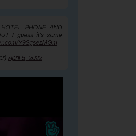
 HOTEL PHONE AND
 I guess it’s some
tter.com/Y9SgsezMGm
er)
April 5, 2022