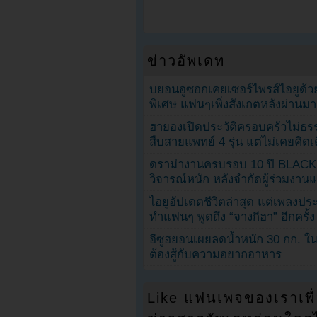
ข่าวอัพเดท
บยอนอูซอกเคยเซอร์ไพรส์ไอยูด้วย
พิเศษ แฟนๆเพิ่งสังเกตหลังผ่านมา
ฮายองเปิดประวัติครอบครัวไม่ธ
สืบสายแพทย์ 4 รุ่น แต่ไม่เคยคิ
ดราม่างานครบรอบ 10 ปี BLAC
วิจารณ์หนัก หลังจำกัดผู้ร่วมงาน
ไอยูอัปเดตชีวิตล่าสุด แต่เพลงป
ทำแฟนๆ พูดถึง “จางกีฮา” อีกครั้ง
อีซูฮยอนเผยลดน้ำหนัก 30 กก. ใน 
ต้องสู้กับความอยากอาหาร
Like แฟนเพจของเราเพื