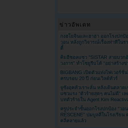
ข่าวอัพเดท
กงฮโยจินและฮาฮ่า ออกโรงปกป้อ
วอน หลังถูกวิจารณ์เรื่องท่าทีใน
ตี้
คิมฮีชอลแซว “SISTAR สายบวกอั
วงการ” ทำโซยูรีบโต้ “อย่าสร้างข่
BIGBANG เปิดตัวแท่งไฟเวอร์ชั่
ครบรอบ 20 ปี ก่อนเวิลด์ทัวร์
จูซังอุคหัวเราะลั่น หลังเดินตลาด
แซวแรง “ตัวร้ายสุดๆ คนไม่ดี” เห
บทตัวร้ายใน Agent Kim Reactiv
ครูประจำชั้นออกโรงปกป้อง “วอน
RESCENE” ปมบูลลี่ในโรงเรียน 
คลี่คลายแล้ว