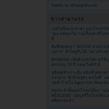
Tweets by @KpopYouzab
ข่าวล่ามาแรง
กงฮโยจินและฮาฮ่า ออกโรงปกป้อ
วอน หลังถูกวิจารณ์เรื่องท่าทีใน
ตี้
คิมฮีชอลแซว “SISTAR สายบวกอั
วงการ” ทำโซยูรีบโต้ “อย่าสร้างข่
BIGBANG เปิดตัวแท่งไฟเวอร์ชั่
ครบรอบ 20 ปี ก่อนเวิลด์ทัวร์
จูซังอุคหัวเราะลั่น หลังเดินตลาด
แซวแรง “ตัวร้ายสุดๆ คนไม่ดี” เห
บทตัวร้ายใน Agent Kim Reactiv
ครูประจำชั้นออกโรงปกป้อง “วอน
RESCENE” ปมบูลลี่ในโรงเรียน 
คลี่คลายแล้ว