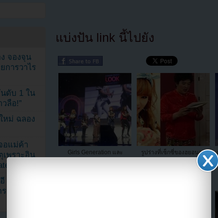
แบ่งปัน link นี้ไปยัง
ง จองจุน
รายการวาไร
นดับ 1 ใน
าวลือ!”
นใหม่ ฉลอง
เจอแม่ค้า
Girls Generation และ
รูปร่างที่เซ็กซี่ของฮยอนอา
ตุเพราะอิน
TaeTiSeo โชว์เต้น
4Minute สมัยอยู่มัธยมต้น
ated
"Gangnam Style"
สร้างความสนใจเป็นอย่าง
อี
มากต่อชาวเน็ต
ดราม่า