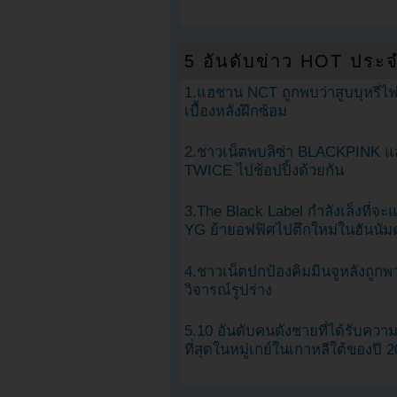
5 อันดับข่าว HOT ประจ
1.แฮชาน NCT ถูกพบว่าสูบบุหรี่ไฟ
เบื้องหลังฝึกซ้อม
2.ชาวเน็ตพบลิซ่า BLACKPINK แ
TWICE ไปช้อปปิ้งด้วยกัน
3.The Black Label กำลังเล็งที่จ
YG ย้ายอฟฟิศไปตึกใหม่ในฮันนัม
4.ชาวเน็ตปกป้องคิมมินจูหลังถูกพ
วิจารณ์รูปร่าง
5.10 อันดับคนดังชายที่ได้รับคว
ที่สุดในหมู่เกย์ในเกาหลีใต้ของปี 