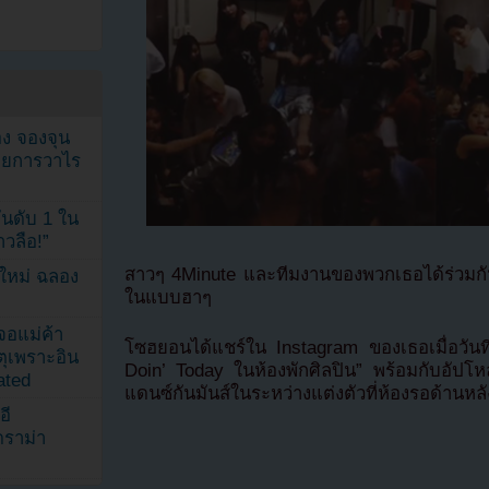
ง จองจุน
รายการวาไร
นดับ 1 ใน
าวลือ!”
สาวๆ 4Minute และทีมงานของพวกเธอได้ร่วมกั
นใหม่ ฉลอง
ในแบบฮาๆ
เจอแม่ค้า
โซฮยอนได้แชร์ใน Instagram ของเธอเมื่อวัน
ตุเพราะอิน
Doin’ Today ในห้องพักศิลปิน” พร้อมกับอัป
ated
แดนซ์กันมันส์ในระหว่างแต่งตัวที่ห้องรอด้านห
อี
ดราม่า