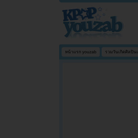
หน้าแรก youzab
รวมวันเกิดศิลปิน