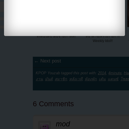
เผยรายชื่อท็อป 8 คนดังหญิง
สุดฮา!!I.O.I แข่งกันเต้นทำ
ที่จัดอันดับโดยชายเกาหลี!!
หน้าตาขี้เหร่ในรายการ
Weekly Idol!!
← Next post
KPOP Youzab tagged this post with:
2014
,
4minute
,
Ha
งาน
,
มันส์
,
สมาชิก
,
หลังเวที
,
ห้องพัก
,
เต้น
,
แดนซ์
,
โซฮ
6 Comments
mod