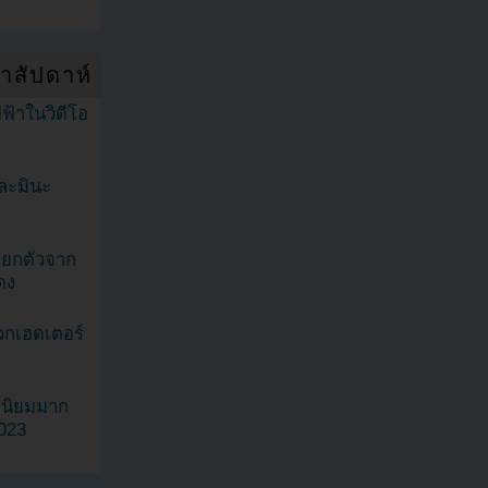
ำสัปดาห์
ฟ้าในวิดีโอ
ละมินะ
ะแยกตัวจาก
ดง
วกเฮดเตอร์
ามนิยมมาก
2023