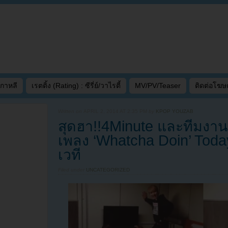
เกาหลี
เรตติ้ง (Rating) : ซีรี่ย์/วาไรตี้
MV/PV/Teaser
ติดต่อโฆ
Written on
APRIL 2, 2014 AT 2:35 PM
by
KPOP YOUZAB
สุดฮา!!4Minute และทีมงา
เพลง ‘Whatcha Doin’ Today’
เวที
Filed under
UNCATEGORIZED