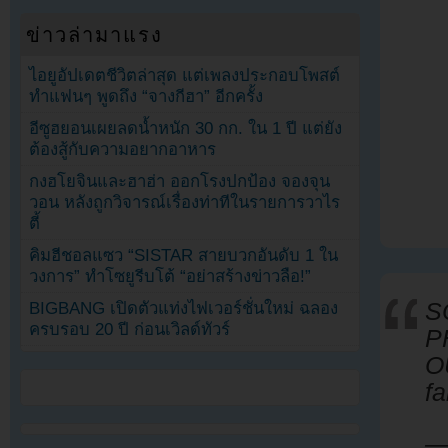
ข่าวล่ามาแรง
ไอยูอัปเดตชีวิตล่าสุด แต่เพลงประกอบโพสต์
ทำแฟนๆ พูดถึง “จางกีฮา” อีกครั้ง
อีซูฮยอนเผยลดน้ำหนัก 30 กก. ใน 1 ปี แต่ยัง
ต้องสู้กับความอยากอาหาร
กงฮโยจินและฮาฮ่า ออกโรงปกป้อง จองจุน
วอน หลังถูกวิจารณ์เรื่องท่าทีในรายการวาไร
ตี้
คิมฮีชอลแซว “SISTAR สายบวกอันดับ 1 ใน
วงการ” ทำโซยูรีบโต้ “อย่าสร้างข่าวลือ!”
S
BIGBANG เปิดตัวแท่งไฟเวอร์ชั่นใหม่ ฉลอง
ครบรอบ 20 ปี ก่อนเวิลด์ทัวร์
P
O
f
—