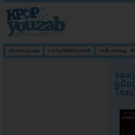
หน้าแรก youzab
รวมวันเกิดศิลปินเกาหลี
เรตติ้ง (Rating) : ซีรี
Written on
APR
จองก
แม้อย
โรงแ
Filed under
U