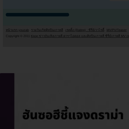
หน้าแรก youzab
รวมวันเกิดศิลปินเกาหลี
เรตติ้ง (Rating) : ซีรี่ย์/วาไรตี้
MV/PV/Teaser
Copyright © 2011
Kpop ข่าวบันเทิงเกาหลี ดาราไอดอล และศิลปินเกาหลี ซีรี่ย์เกาหลี MV เ