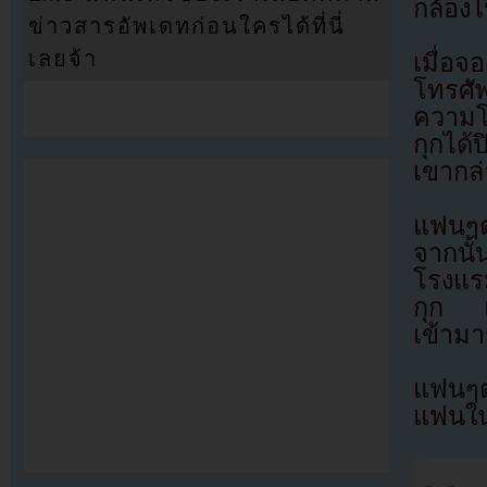
กล้องไ
ข่าวสารอัพเดทก่อนใครได้ที่นี่
เลยจ้า
เมื่อจ
โทรศั
ความโ
กุกได้
เขากล่
แฟนๆต
จากนั้
โรงแร
กุก แล
เข้ามา
แฟนๆ
แฟนในค