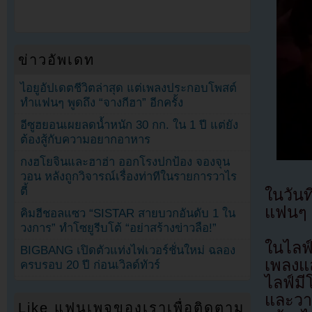
ข่าวอัพเดท
ไอยูอัปเดตชีวิตล่าสุด แต่เพลงประกอบโพสต์
ทำแฟนๆ พูดถึง “จางกีฮา” อีกครั้ง
อีซูฮยอนเผยลดน้ำหนัก 30 กก. ใน 1 ปี แต่ยัง
ต้องสู้กับความอยากอาหาร
กงฮโยจินและฮาฮ่า ออกโรงปกป้อง จองจุน
วอน หลังถูกวิจารณ์เรื่องท่าทีในรายการวาไร
ตี้
ในวัน
แฟนๆ
คิมฮีชอลแซว “SISTAR สายบวกอันดับ 1 ใน
วงการ” ทำโซยูรีบโต้ “อย่าสร้างข่าวลือ!”
ในไลฟ
BIGBANG เปิดตัวแท่งไฟเวอร์ชั่นใหม่ ฉลอง
เพลงแ
ครบรอบ 20 ปี ก่อนเวิลด์ทัวร์
ไลฟ์มี
และวา
Like แฟนเพจของเราเพื่อติดตาม