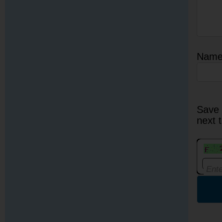
Nam
Save 
next 