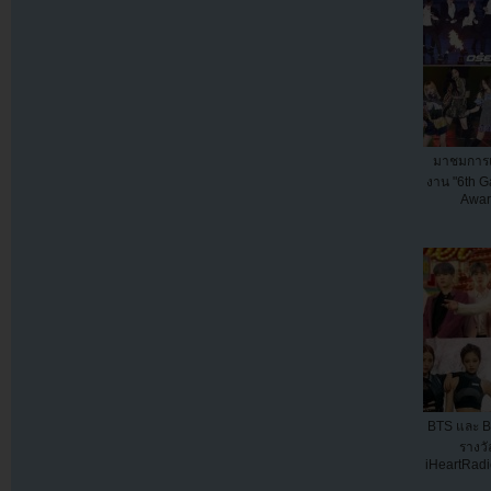
มาชมการแ
งาน "6th 
Awar
BTS และ B
รางว
iHeartRadi