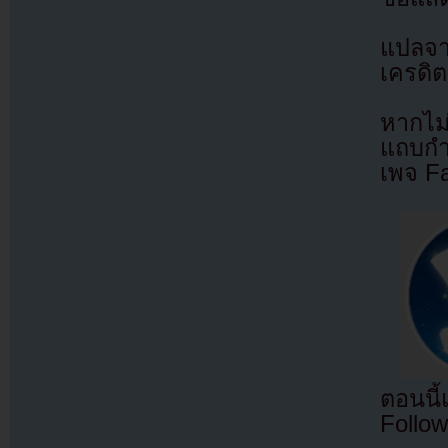
แปลจ
เครดิต
หากไม
แถบกำล
เพจ F
ตอนนี
Follow