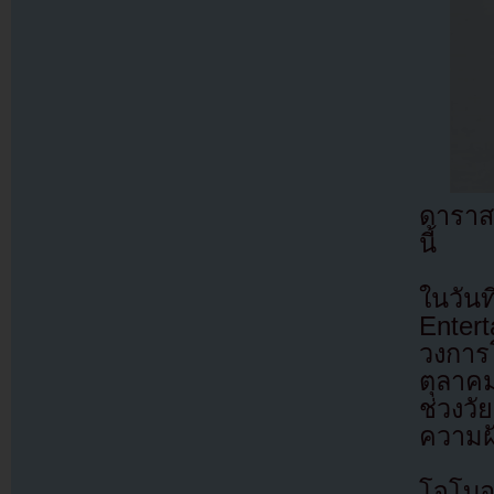
ดาราส
นี้
ในวัน
Enter
วงการ
ตุลาค
ช่วงว
ความฝ
โจโบอ