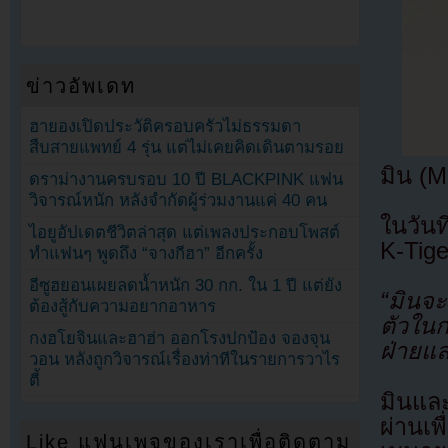
ข่าวอัพเดท
ฮายองเปิดประวัติครอบครัวไม่ธรรมดา
สืบสายแพทย์ 4 รุ่น แต่ไม่เคยคิดเดินตามรอย
มิน (M
ดราม่างานครบรอบ 10 ปี BLACKPINK แฟน
วิจารณ์หนัก หลังจำกัดผู้ร่วมงานแค่ 40 คน
ในวัน
ไอยูอัปเดตชีวิตล่าสุด แต่เพลงประกอบโพสต์
K-Tige
ทำแฟนๆ พูดถึง “จางกีฮา” อีกครั้ง
อีซูฮยอนเผยลดน้ำหนัก 30 กก. ใน 1 ปี แต่ยัง
“มินจะ
ต้องสู้กับความอยากอาหาร
ตัวในก
กงฮโยจินและฮาฮ่า ออกโรงปกป้อง จองจุน
ฝ่ายและ
วอน หลังถูกวิจารณ์เรื่องท่าทีในรายการวาไร
ตี้
มินและ
ผ่านเพ
Like แฟนเพจของเราเพื่อติดตาม