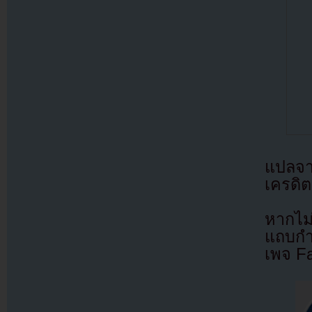
แปลจ
เครดิต
หากไม
แถบกำล
เพจ F