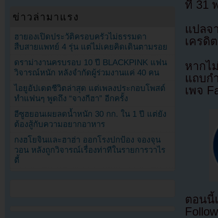
ที่ 31
ข่าวล่ามาแรง
แปลจ
ฮายองเปิดประวัติครอบครัวไม่ธรรมดา
เครดิต
สืบสายแพทย์ 4 รุ่น แต่ไม่เคยคิดเดินตามรอย
ดราม่างานครบรอบ 10 ปี BLACKPINK แฟน
หากไม
วิจารณ์หนัก หลังจำกัดผู้ร่วมงานแค่ 40 คน
แถบกำล
ไอยูอัปเดตชีวิตล่าสุด แต่เพลงประกอบโพสต์
เพจ F
ทำแฟนๆ พูดถึง “จางกีฮา” อีกครั้ง
อีซูฮยอนเผยลดน้ำหนัก 30 กก. ใน 1 ปี แต่ยัง
ต้องสู้กับความอยากอาหาร
กงฮโยจินและฮาฮ่า ออกโรงปกป้อง จองจุน
วอน หลังถูกวิจารณ์เรื่องท่าทีในรายการวาไร
ตี้
ตอนนี
Follow