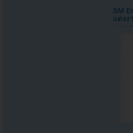
SM En
แต่งง
Filed under
U