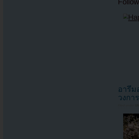
Follow
อารึม
วงกา
Filed under
U