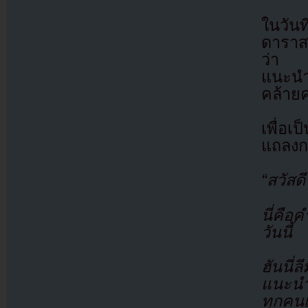
ในวัน
ดาราส
ว่า “
แนะนำ
คล้ายค
เพื่อเ
แถลงก
“สวัสด
นี่คือ
วันนี้
ฮันนี่ล
แนะนำเ
ทุกคนเ