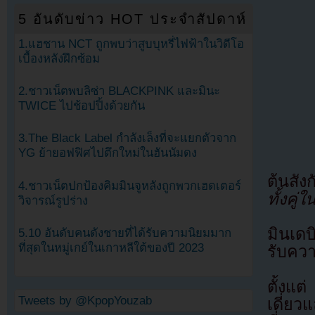
5 อันดับข่าว HOT ประจำสัปดาห์
1.แฮชาน NCT ถูกพบว่าสูบบุหรี่ไฟฟ้าในวิดีโอ
เบื้องหลังฝึกซ้อม
2.ชาวเน็ตพบลิซ่า BLACKPINK และมินะ
TWICE ไปช้อปปิ้งด้วยกัน
3.The Black Label กำลังเล็งที่จะแยกตัวจาก
YG ย้ายอฟฟิศไปตึกใหม่ในฮันนัมดง
ต้นสัง
4.ชาวเน็ตปกป้องคิมมินจูหลังถูกพวกเฮดเตอร์
ทั้งคู่
วิจารณ์รูปร่าง
มินเด
5.10 อันดับคนดังชายที่ได้รับความนิยมมาก
ที่สุดในหมู่เกย์ในเกาหลีใต้ของปี 2023
รับคว
ตั้งแต
Tweets by @KpopYouzab
เดี่ยว