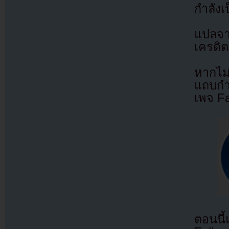
กำลังเป
แปลจ
เครดิต
หากไม
แถบกำล
เพจ F
ตอนนี