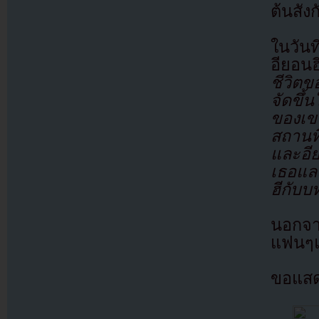
ต้นสัง
ในวัน
อียอน
ชีวิตข
จัดขึ้
ของเข
สถานที
และอี
เธอแล
ฮีกับบ
นอกจาก
แฟนๆแ
ขอแสดง