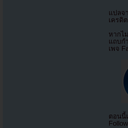
แปลจ
เครดิต
หากไม
แถบกำล
เพจ F
ตอนนี
Follow