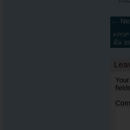
จากประ
← Nex
KPOP Y
มิน
,
หน
Lea
Your
fiel
Com