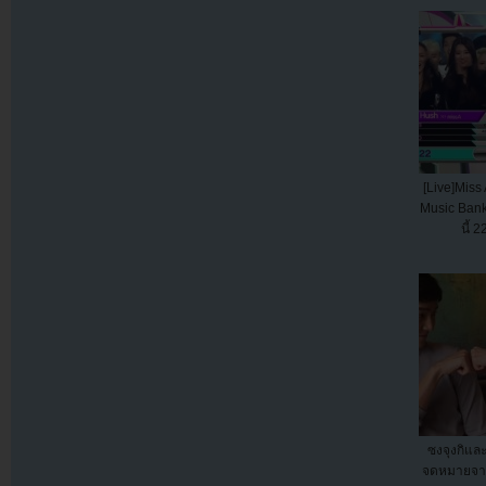
[Live]Mis
Music Bank
นี้ 
ซงจุงกิแล
จดหมายจาก