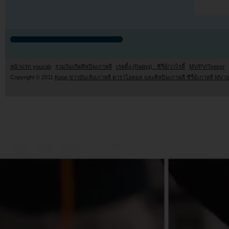
หน้าแรก youzab
รวมวันเกิดศิลปินเกาหลี
เรตติ้ง (Rating) : ซีรี่ย์/วาไรตี้
MV/PV/Teaser
Copyright © 2011
Kpop ข่าวบันเทิงเกาหลี ดาราไอดอล และศิลปินเกาหลี ซีรี่ย์เกาหลี MV เ