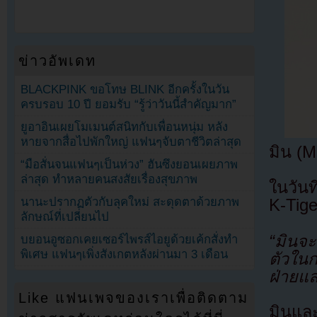
ข่าวอัพเดท
BLACKPINK ขอโทษ BLINK อีกครั้งในวัน
ครบรอบ 10 ปี ยอมรับ “รู้ว่าวันนี้สำคัญมาก”
ยูอาอินเผยโมเมนต์สนิทกับเพื่อนหนุ่ม หลัง
หายจากสื่อไปพักใหญ่ แฟนๆจับตาชีวิตล่าสุด
มิน (M
“มือสั่นจนแฟนๆเป็นห่วง” ฮันซึงยอนเผยภาพ
ล่าสุด ทำหลายคนสงสัยเรื่องสุขภาพ
ในวัน
นานะปรากฏตัวกับลุคใหม่ สะดุดตาด้วยภาพ
K-Tige
ลักษณ์ที่เปลี่ยนไป
“มินจะ
บยอนอูซอกเคยเซอร์ไพรส์ไอยูด้วยเค้กสั่งทำ
พิเศษ แฟนๆเพิ่งสังเกตหลังผ่านมา 3 เดือน
ตัวในก
ฝ่ายและ
Like แฟนเพจของเราเพื่อติดตาม
มินและ