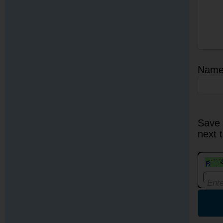
Nam
Save 
next 