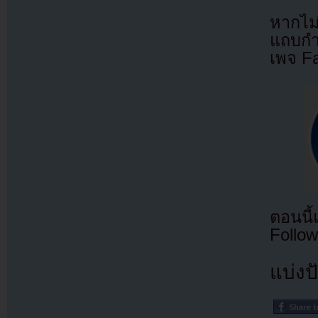
หากไม
แถบกำล
เพจ F
ตอนนี
Follow
แบ่งปั