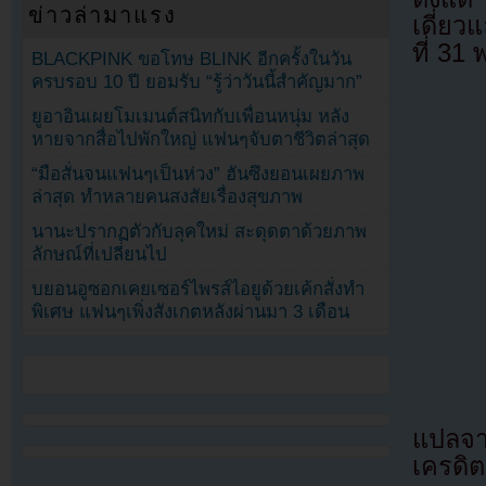
ข่าวล่ามาแรง
เดี่ยว
ที่ 31
BLACKPINK ขอโทษ BLINK อีกครั้งในวัน
ครบรอบ 10 ปี ยอมรับ “รู้ว่าวันนี้สำคัญมาก”
ยูอาอินเผยโมเมนต์สนิทกับเพื่อนหนุ่ม หลัง
หายจากสื่อไปพักใหญ่ แฟนๆจับตาชีวิตล่าสุด
“มือสั่นจนแฟนๆเป็นห่วง” ฮันซึงยอนเผยภาพ
ล่าสุด ทำหลายคนสงสัยเรื่องสุขภาพ
นานะปรากฏตัวกับลุคใหม่ สะดุดตาด้วยภาพ
ลักษณ์ที่เปลี่ยนไป
บยอนอูซอกเคยเซอร์ไพรส์ไอยูด้วยเค้กสั่งทำ
พิเศษ แฟนๆเพิ่งสังเกตหลังผ่านมา 3 เดือน
แปลจ
เครดิต