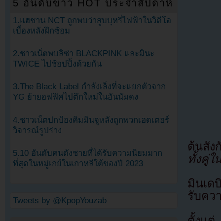
5 อันดับข่าว HOT ประจำสัปดาห์
1.แฮชาน NCT ถูกพบว่าสูบบุหรี่ไฟฟ้าในวิดีโอ
เบื้องหลังฝึกซ้อม
2.ชาวเน็ตพบลิซ่า BLACKPINK และมินะ
TWICE ไปช้อปปิ้งด้วยกัน
3.The Black Label กำลังเล็งที่จะแยกตัวจาก
YG ย้ายอฟฟิศไปตึกใหม่ในฮันนัมดง
4.ชาวเน็ตปกป้องคิมมินจูหลังถูกพวกเฮดเตอร์
วิจารณ์รูปร่าง
ต้นสัง
5.10 อันดับคนดังชายที่ได้รับความนิยมมาก
ทั้งคู่
ที่สุดในหมู่เกย์ในเกาหลีใต้ของปี 2023
มินเด
รับคว
Tweets by @KpopYouzab
ตั้งแต