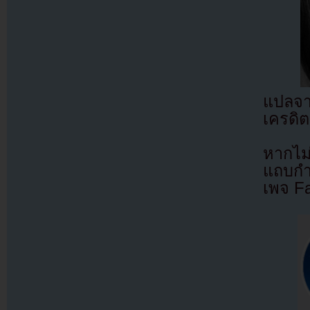
แปลจ
เครดิต
หากไม
แถบกำล
เพจ F