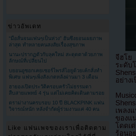
ข่าวอัพเดท
“มือสั่นจนแฟนๆเป็นห่วง” ฮันซึงยอนเผยภาพ
ล่าสุด ทำหลายคนสงสัยเรื่องสุขภาพ
นานะปรากฏตัวกับลุคใหม่ สะดุดตาด้วยภาพ
จีฮโย
ลักษณ์ที่เปลี่ยนไป
ระดับ
บยอนอูซอกเคยเซอร์ไพรส์ไอยูด้วยเค้กสั่งทำ
Shens
พิเศษ แฟนๆเพิ่งสังเกตหลังผ่านมา 3 เดือน
อย่างเ
ฮายองเปิดประวัติครอบครัวไม่ธรรมดา
สืบสายแพทย์ 4 รุ่น แต่ไม่เคยคิดเดินตามรอย
Music
Shense
ดราม่างานครบรอบ 10 ปี BLACKPINK แฟน
วิจารณ์หนัก หลังจำกัดผู้ร่วมงานแค่ 40 คน
เพลงแ
ของแน
โดดเด
Like แฟนเพจของเราเพื่อติดตาม
ร้อนอย