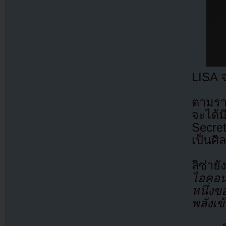
LISA จ
ตามราย
จะได้
Secre
เป็นศิ
ลิซ่าย
ไอคอนใ
หนึ่งข
พลังเข