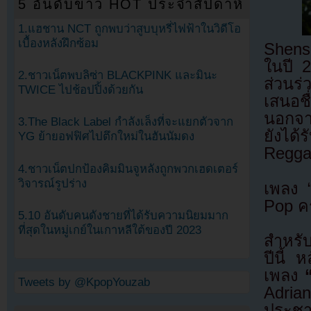
5 อันดับข่าว HOT ประจำสัปดาห์
1.แฮชาน NCT ถูกพบว่าสูบบุหรี่ไฟฟ้าในวิดีโอ
เบื้องหลังฝึกซ้อม
Shens
ในปี 
2.ชาวเน็ตพบลิซ่า BLACKPINK และมินะ
ส่วนร่
TWICE ไปช้อปปิ้งด้วยกัน
เสนอช
นอกจาก
3.The Black Label กำลังเล็งที่จะแยกตัวจาก
ยังได
YG ย้ายอฟฟิศไปตึกใหม่ในฮันนัมดง
Regga
4.ชาวเน็ตปกป้องคิมมินจูหลังถูกพวกเฮดเตอร์
วิจารณ์รูปร่าง
เพลง “
Pop คร
5.10 อันดับคนดังชายที่ได้รับความนิยมมาก
ที่สุดในหมู่เกย์ในเกาหลีใต้ของปี 2023
สำหรับ
ปีนี้ 
เพลง
Tweets by @KpopYouzab
Adri
ประชา