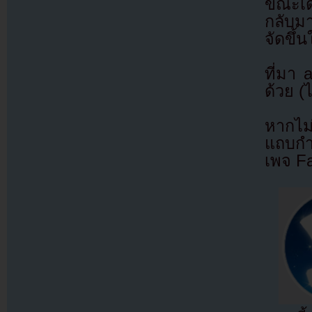
ขณะเด
กลับมา
จัดขึ้
ที่มา
ด้วย (
หากไม
แถบกำล
เพจ F