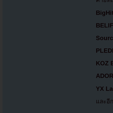
ค่ายที่
BigHi
BELI
Sourc
PLEDI
KOZ E
ADO
YX La
และอี