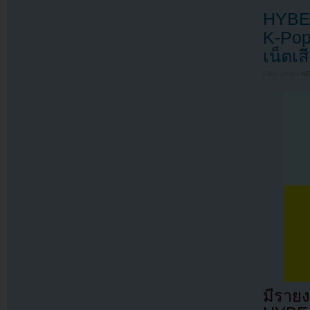
HYBE 
K-Pop
เน็ตเ
Filed under
N
มีรายง