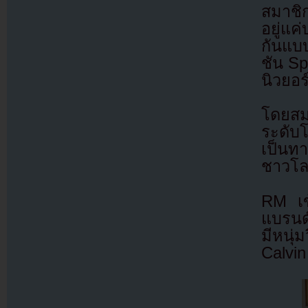
สมาชิก
อยู่แค
กันแบ
ชัน Sp
นิวยอร
โดยสม
ระดับ
เป็นท
ชาวโ
RM เข
แบรนด์
มีหนุ่
Calvin