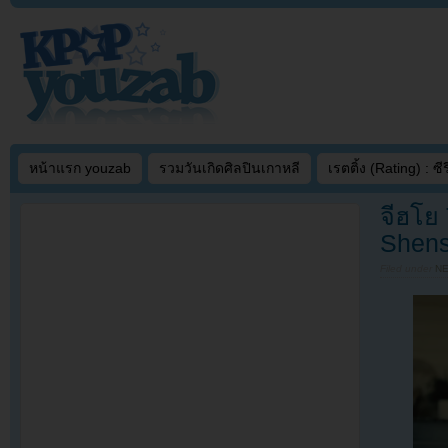
หน้าแรก youzab
รวมวันเกิดศิลปินเกาหลี
เรตติ้ง (Rating) : ซีรี
จีฮโย
Shens
Filed under
N