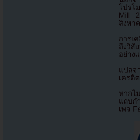
โปรโมต
Mill 
สิงหาค
การเคล
ถึงวิส
อย่างแ
แปลจ
เครดิต
หากไม
แถบกำล
เพจ F